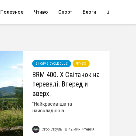
Полезное
Чтиво
Спорт
Блоги
B | KYIV BICYCLE CLUB
ЧТИВО
BRM 400. X Світанок на
перевалі. Вперед и
вверх.
“Найкрасивіша та
найскладніша...
Єгор Струль
42 мин. чтения