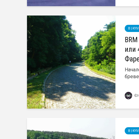
B | KY
BRM 
или 
Фаре
Начал
бреве
Єг
B | KY