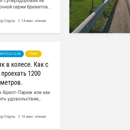
ы Суперздоровья на
очной серии бреветов...
ор Струль
14 мин. чтения
IV BICYCLE CLUB
ЧТИВО
к в колесе. Как с
 проехать 1200
метров.
-Брест-Париж или как
ть удовольствие,...
ор Струль
16 мин. чтения