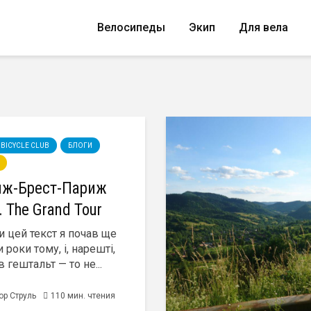
Велосипеды
Экип
Для вела
IV BICYCLE CLUB
БЛОГИ
иж-Брест-Париж
. The Grand Tour
и цей текст я почав ще
 роки тому, і, нарешті,
 гештальт — то не...
ор Струль
110 мин. чтения