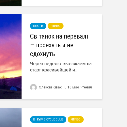
БЛОГИ
ЧТИВО
Світанок на перевалі
— проехать и не
сдохнуть
Через неделю выезжаем на
старт красивейшей и...
Олексій Ківак
10 мин. чтения
B | KYIV BICYCLE CLUB
ЧТИВО