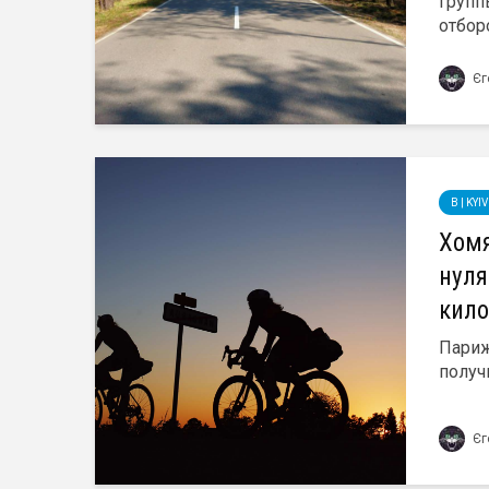
групп
отбор
Єг
B | KY
Хомя
нуля
кило
Париж
получи
Єг