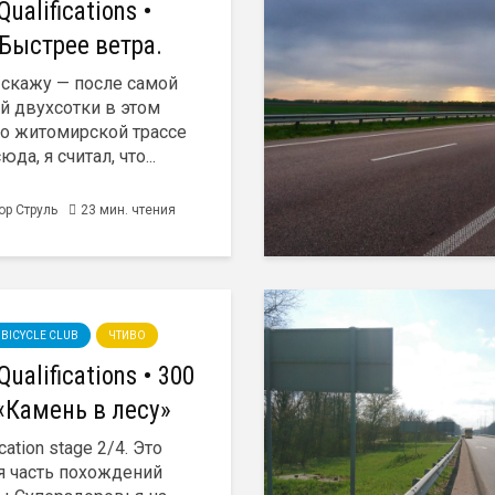
ualifications •
 Быстрее ветра.
 скажу — после самой
й двухсотки в этом
по житомирской трассе
юда, я считал, что...
ор Струль
23 мин. чтения
IV BICYCLE CLUB
ЧТИВО
Qualifications • 300
«Камень в лесу»
ication stage 2/4. Это
я часть похождений