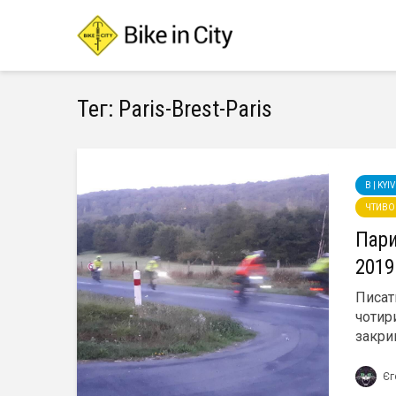
Тег: Paris-Brest-Paris
B | KY
ЧТИВО
Пар
2019
Писат
чотири
закрив
Єг