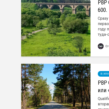
PBP Q
600.
Сразу
перво
году 
туда-с
Єг
B | KY
PBP 
или 
Qualif
втора