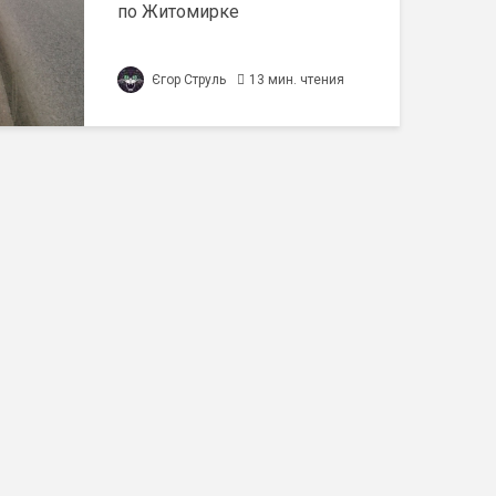
по Житомирке
Єгор Струль
13 мин. чтения