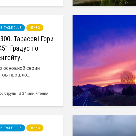
IV BICYCLE CLUB
ЧТИВО
300. Тарасові Гори
451 Градус по
нгейту.
о основной серии
тов прошло...
ор Струль
24 мин. чтения
IV BICYCLE CLUB
ЧТИВО