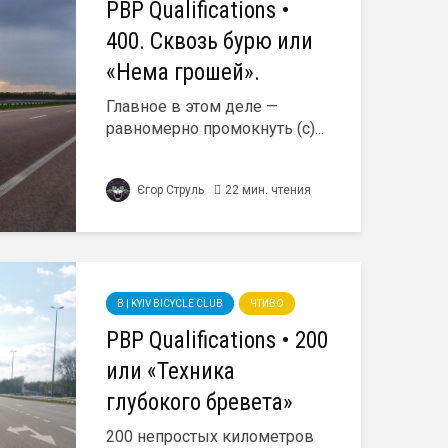
PBP Qualifications •
400. Сквозь бурю или
«Нема грошей».
Главное в этом деле —
равномерно промокнуть (с)...
Єгор Струль
22 мин. чтения
B | KYIV BICYCLE CLUB
ЧТИВО
PBP Qualifications • 200
или «Техника
глубокого бревета»
200 непростых километров