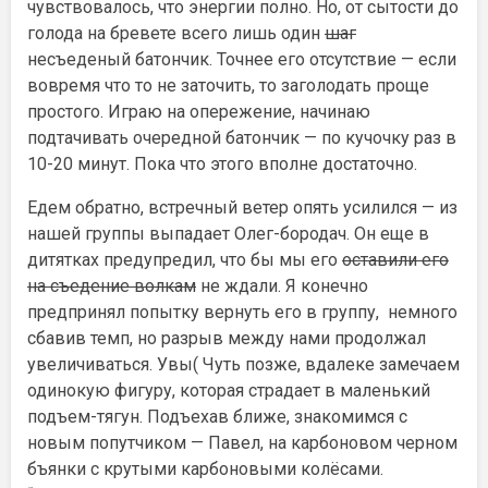
чувствовалось, что энергии полно. Но, от сытости до
голода на бревете всего лишь один
шаг
н
есъеденый батончик. Точнее его отсутствие — если
вовремя что то не заточить, то заголодать проще
простого. Играю на опережение, начинаю
подтачивать очередной батончик — по кучочку раз в
10-20 минут. Пока что этого вполне достаточно.
Едем обратно, встречный ветер опять усилился — из
нашей группы выпадает Олег-бородач. Он еще в
дитятках предупредил, что бы мы его
оставили его
на съедение волкам
не ждали. Я конечно
предпринял попытку вернуть его в группу, немного
сбавив темп, но разрыв между нами продолжал
увеличиваться. Увы( Чуть позже, вдалеке замечаем
одинокую фигуру, которая страдает в маленький
подъем-тягун. Подъехав ближе, знакомимся с
новым попутчиком — Павел, на карбоновом черном
бъянки с крутыми карбоновыми колёсами.