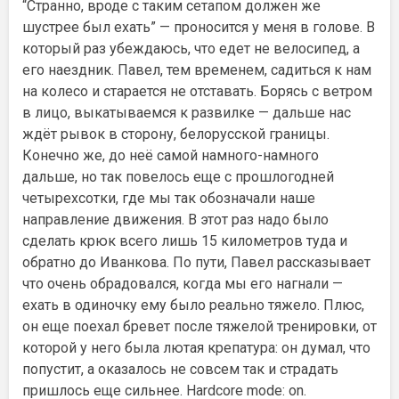
“Странно, вроде с таким сетапом должен же
шустрее был ехать” — проносится у меня в голове. В
который раз убеждаюсь, что едет не велосипед, а
его наездник. Павел, тем временем, садиться к нам
на колесо и старается не отставать. Борясь с ветром
в лицо, выкатываемся к развилке — дальше нас
ждёт рывок в сторону, белорусской границы.
Конечно же, до неё самой намного-намного
дальше, но так повелось еще с прошлогодней
четырехсотки, где мы так обозначали наше
направление движения. В этот раз надо было
сделать крюк всего лишь 15 километров туда и
обратно до Иванкова. По пути, Павел рассказывает
что очень обрадовался, когда мы его нагнали —
ехать в одиночку ему было реально тяжело. Плюс,
он еще поехал бревет после тяжелой тренировки, от
которой у него была лютая крепатура: он думал, что
попустит, а оказалось не совсем так и страдать
пришлось еще сильнее. Hardcore mode: on.