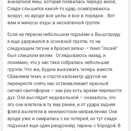
внезапной ямы, которая появилась передо мной,.
Сзади слышится какой-то удар, осматриваюсь
вокруг, но вроде все целы и все в порядке… Вот
вам и минусы езды в нескатанной группе.
Если на первом небольшом подъёме к Вышгороду
я еще удержался в основной группе, то на
следующем тягуне я бросил затею — темп “лосей”
был слишком велик.
Оглядываюсь назад, и
понимаю, что у нас таки собралась небольшая
группа. Что же, будем выезжать теперь вместе.
Сбавляем темп, и спустя километр-другой на
перекресте опять нас останавливает красный
сигнал светофорна — как раз есть время перевести
дух. Оля выглядит недовольной — оказалось, что
это она влетела в ту яму ранее, и от удара задняя
фляга вылетела в неизвестном направлении. Она
вроде уже и смирилась с ее потерей, но тут сзади
подъехал еще один рандоннёр, парень с бородой. В