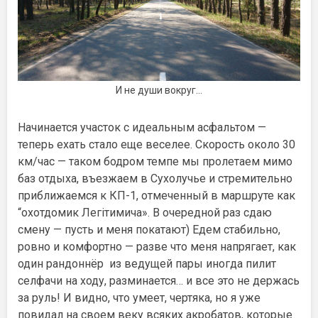
И не души вокруг…
Начинается участок с идеальным асфальтом —
теперь ехать стало еще веселее. Скорость около 30
км/час — таком бодром темпе мы пролетаем мимо
баз отдыха, въезжаем в Сухолучье и стремительно
приближаемся к КП-1, отмеченный в маршруте как
“охотдомик Легітимича». В очередной раз сдаю
смену — пусть и меня покатают) Едем стабильно,
ровно и комфортно — разве что меня напрягает, как
один рандоннёр из ведущей пары иногда пилит
селфачи на ходу, разминается… и все это не держась
за руль! И видно, что умеет, чертяка, но я уже
повидал на своем веку всяких акробатов, которые