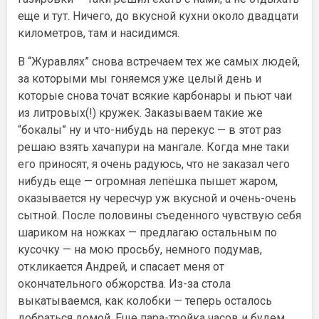
еще и тут. Ничего, до вкусной кухни около двадцати
километров, там и насидимся.
В “Журавлях” снова встречаем тех же самых людей,
за которыми мы гоняемся уже целый день и
которые снова точат всякие карбонары и пьют чаи
из литровых(!) кружек. Заказываем такие же
“бокалы” ну и что-нибудь на перекус — в этот раз
решаю взять хачапури на мангале. Когда мне таки
его приносят, я очень радуюсь, что не заказал чего
нибудь еще — огромная лепёшка пышет жаром,
оказывается ну чересчур уж вкусной и очень-очень
сытной. После половины съеденного чувствую себя
шариком на ножках — предлагаю остальным по
кусочку — на мою просьбу, немного подумав,
откликается Андрей, и спасает меня от
окончательного обжорства. Из-за стола
выкатываемся, как колобки — теперь осталось
добраться домой. Еще пара-тройка часов и будем