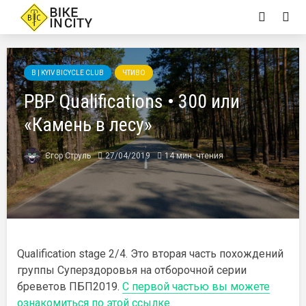
B | KYIV BICYCLE CLUB
ЧТИВО
PBP Qualifications • 300 или
«Камень в лесу»
Єгор Струль
27/04/2019
14 мин. чтения
Qualification stage 2/4. Это вторая часть похождений
группы Суперздоровья на отборочной серии
бреветов ПБП2019.
С первой частью вы можете
ознакомиться по этой ссылке
.