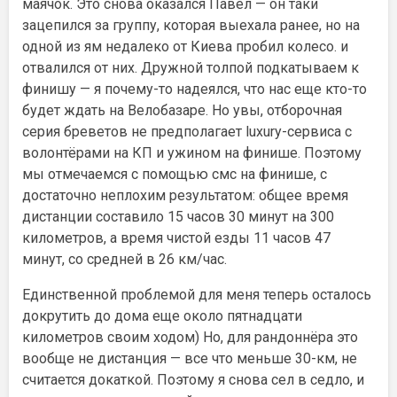
маячок. Это снова оказался Павел — он таки
зацепился за группу, которая выехала ранее, но на
одной из ям недалеко от Киева пробил колесо. и
отвалился от них. Дружной толпой подкатываем к
финишу — я почему-то надеялся, что нас еще кто-то
будет ждать на Велобазаре. Но увы, отборочная
серия бреветов не предполагает luxury-сервиса с
волонтёрами на КП и ужином на финише. Поэтому
мы отмечаемся с помощью смс на финише, с
достаточно неплохим результатом: общее время
дистанции составило 15 часов 30 минут на 300
километров, а время чистой езды 11 часов 47
минут, со средней в 26 км/час.
Единственной проблемой для меня теперь осталось
докрутить до дома еще около пятнадцати
километров своим ходом) Но, для рандоннёра это
вообще не дистанция — все что меньше 30-км, не
считается докаткой. Поэтому я снова сел в седло, и