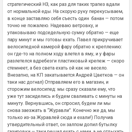
стратегический НЗ, как раз для таких трапез вдали
от нормальной еды. На скорую руку перекусываем,
в конце заставляю себя съесть один банан — потом
точно не пожалею. Надеваю ветровку, и
упаковываю подседельную сумку обратно — еще
пару минут и мы готовы ехать. Павел прикручивает
велосипедной камерой фару обратно к креплению:
он где-то на полном ходу влетел в яму, и у фары
разлетелся вдребезги пластиковый крепеж — скоро
стемнеет, а без света ехать ой как не весело.
Внезапно, на КП закатывается Андрей Цветков — он
таки нас догнал) Отправляем его в магазин, и
сторожим велосипед: мы сразу сказали ему, что
уже тут засиделись и будем сваливать с минуты на
минуту. Вернувшись, он спросил, будем ли мы
снова заезжать в “Журавли”. Конечно же да, мы
только из-за Журавлей сюда и ехали!)
Получив
утвердительный ответ, он залпом допил бутылку
газировки — таки решил ехать с нами, а не отдыхать