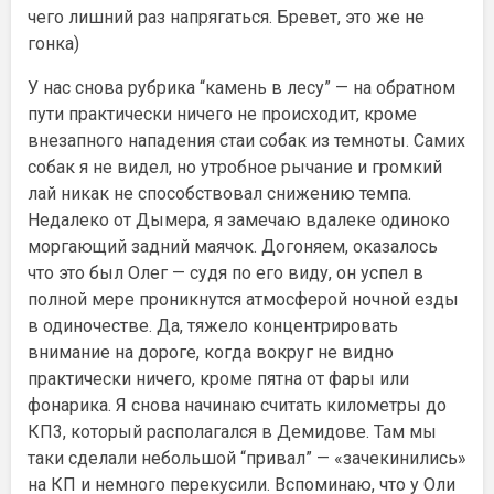
чего лишний раз напрягаться. Бревет, это же не
гонка)
У нас снова рубрика “камень в лесу” — на обратном
пути практически ничего не происходит, кроме
внезапного нападения стаи собак из темноты. Самих
собак я не видел, но утробное рычание и громкий
лай никак не способствовал снижению темпа.
Недалеко от Дымера, я замечаю вдалеке одиноко
моргающий задний маячок. Догоняем, оказалось
что это был Олег — судя по его виду, он успел в
полной мере проникнутся атмосферой ночной езды
в одиночестве. Да, тяжело концентрировать
внимание на дороге, когда вокруг не видно
практически ничего, кроме пятна от фары или
фонарика. Я снова начинаю считать километры до
КП3, который располагался в Демидове. Там мы
таки сделали небольшой “привал” — «зачекинились»
на КП и немного перекусили. Вспоминаю, что у Оли