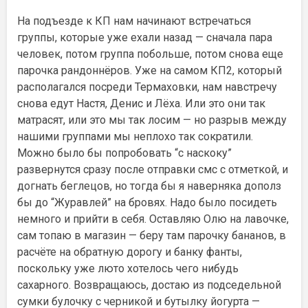
На подъезде к КП нам начинают встречаться
группы, которые уже ехали назад — сначала пара
человек, потом группа побольше, потом снова еще
парочка рандоннёров. Уже на самом КП2, который
располагался посреди Термаховки, нам навстречу
снова едут Настя, Денис и Лёха. Или это они так
матрасят, или это мы так лосим — но разрыв между
нашими группами мы неплохо так сократили.
Можно было бы попробовать “с наскоку”
развернутся сразу после отправки смс с отметкой, и
догнать беглецов, но тогда бы я наверняка дополз
бы до “Журавлей” на бровях. Надо было посидеть
немного и прийти в себя. Оставляю Олю на лавочке,
сам топаю в магазин — беру там парочку бананов, в
расчёте на обратную дорогу и банку фанты,
поскольку уже люто хотелось чего нибудь
сахарного. Возвращаюсь, достаю из подседельной
сумки булочку с черникой и бутылку йогурта —