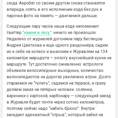
сюда. Акробат со своим другом снова становятся
впереди, опять в его исполнении езда без рук и
парочка фото на память — двигаемся дальше.
Следующие пару часов наша езда напоминает
твиттер
“камня в лесу”
: ничего не произошло.
Недалеко от журавлей догоняем пару беглецов:
Андрея Цветкова и еще одного рандоннёра, садим
их к себе на колесо и вывозим к Журавлям на 134
километре маршрута — оплоту вкуснейшей кухни на
маршруте. Тут достаточно оживленно: астрологи
объявили велосипедные выходные, количество
велосипедистов на дорогах увеличено втрое. Долго
стараемся не “тупить”, садимся на террасе, и сразу
делаем заказ на пятерых человек: солянки,
вареники с картохой, карбонару — следующий заезд
в Журавли будет почти через сотню километров,
поэтому сейчас надо “набить брюхо”. Внутри
заседает адекватный “отрыв”, который забил на