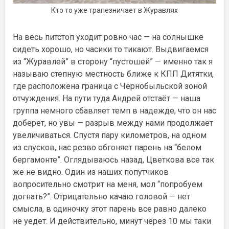
Кто то уже трапезничает в Журавлях
На весь питстоп уходит ровно час — на солнышке
сидеть хорошо, но часики то тикают. Выдвигаемся
из “Журавлей” в сторону “пустошей” — именно так я
называю степную местность ближе к КПП Дитятки,
где расположена граница с Чернобыльской зоной
отчуждения. На пути туда Андрей отстаёт — наша
группа немного сбавляет темп в надежде, что он нас
доберет, но увы — разрыв между нами продолжает
увеличиваться. Спустя пару километров, на одном
из спусков, нас резво обгоняет парень на “белом
бергамонте”. Оглядываюсь назад, Цветкова все так
же не видно. Один из наших попутчиков
вопросительно смотрит на меня, мол “попробуем
догнать?”. Отрицательно качаю головой — нет
смысла, в одиночку этот парень все равно далеко
не уедет. И действительно, минут через 10 мы таки