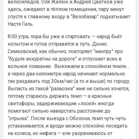
велосипедов. Оля Жалюк и Андрей Цветков уже
здесь, ожидают в тёплом помещении, пару минут
спустя к главному входу в “Велобазар” подкатывает
Настя Гиль.
8:00 утра, пора бы уже и стартовать — народ бьёт
копытом и готов отправится в путь. Денис
Симковский, как обычно, повторяет “мантру” про
“будьте аккуратны на дороге” и отпускает всех в
вольное плавание. Выезжаем в спокойном темпе…
а через два километра народ начинает нормально
так раздавать под 30км/час (а то и выше) по городу.
Выпасть из такой “развозки” мне не сильно хочется,
потому стараюсь держать темп — а красные
светофоры, задерживающие «лосей» иногда
помогают сильно наверстать расстояние до
“отрыва”. После выезда с Оболони, темп чуть-чуть
устаканивается, и вроде можно спокойно посидеть
на колеса, но нифига — еле уворачиваюсь от