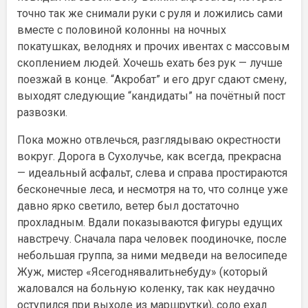
точно так же снимали руки с руля и ложились сами
вместе с половиной колонны на ночных
покатушках, велоднях и прочих ивентах с массовым
скоплением людей. Хочешь ехать без рук — лучше
поезжай в конце. “Акробат” и его друг сдают смену,
выходят следующие “кандидаты” на почётный пост
развозки.
Пока можно отвлечься, разглядываю окрестности
вокруг. Дорога в Сухолучье, как всегда, прекрасна
— идеальный асфальт, слева и справа простираются
бесконечные леса, и несмотря на то, что солнце уже
давно ярко светило, ветер был достаточно
прохладным. Вдали показываются фигуры едущих
навстречу. Сначала пара человек поодиночке, после
небольшая группа, за ними
медведи на велосипеде
Жуж, мистер «Ясегоднявалитьнебуду» (который
жаловался на больную коленку, так как неудачно
оступился при выходе из маршрутки), соло ехал