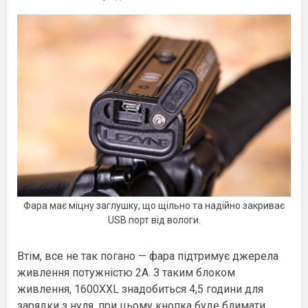
Фара має міцну заглушку, що щільно та надійно закриває
USB порт від вологи.
Втім, все не так погано — фара підтримує джерела
живлення потужністю 2А. З таким блоком
живлення, 1600XXL знадобиться 4,5 години для
зарядки з нуля, при цьому кнопка буде блимати