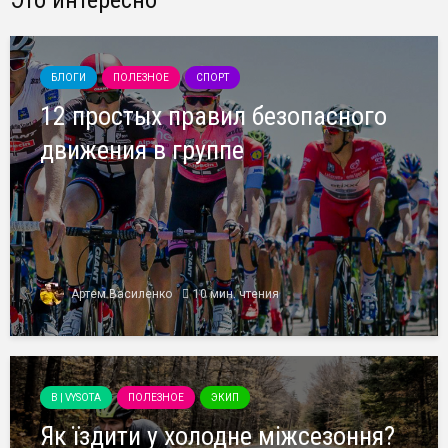
Это интересно
БЛОГИ
ПОЛЕЗНОЕ
СПОРТ
12 простых правил безопасного
движения в группе
Артем Василенко
10 мин. чтения
B | VYSOTA
ПОЛЕЗНОЕ
ЭКИП
Як їздити у холодне міжсезоння?