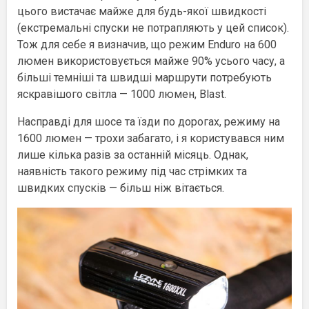
цього вистачає майже для будь-якої швидкості
(екстремальні спуски не потрапляють у цей список).
Тож для себе я визначив, що режим Enduro на 600
люмен використовується майже 90% усього часу, а
більші темніші та швидші маршрути потребують
яскравішого світла — 1000 люмен, Blast.
Насправді для шосе та їзди по дорогах, режиму на
1600 люмен — трохи забагато, і я користувався ним
лише кілька разів за останній місяць. Однак,
наявність такого режиму під час стрімких та
швидких спусків — більш ніж вітається.