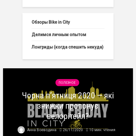
Обзоры Bike in City
Делимся личным опытом
Лонгриды (когда спешить некуда)
ПОЛЕЗНОЕ
Чорна п’ятниця 2020 — які
знижки пропонує
велорітейл?
Анна Воеводина
26/11/2020
10 мин. чтения