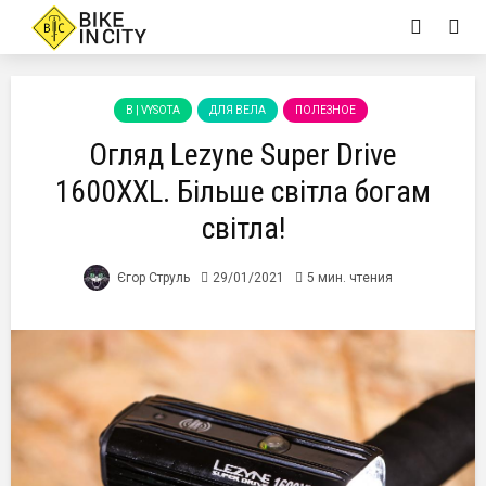
B | VYSOTA
ДЛЯ ВЕЛА
ПОЛЕЗНОЕ
Огляд Lezyne Super Drive
1600XXL. Більше світла богам
світла!
Єгор Струль
29/01/2021
5 мин. чтения