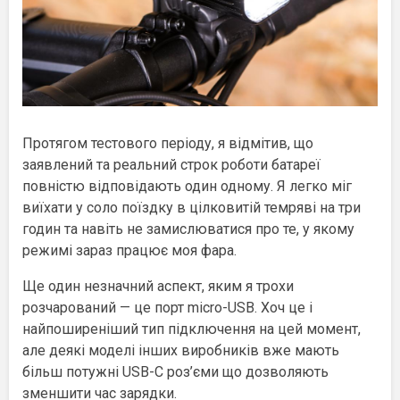
Протягом тестового періоду, я відмітив, що
заявлений та реальний строк роботи батареї
повністю відповідають один одному. Я легко міг
виїхати у соло поїздку в цілковитій темряві на три
годин та навіть не замислюватися про те, у якому
режимі зараз працює моя фара.
Ще один незначний аспект, яким я трохи
розчарований — це порт micro-USB. Хоч це і
найпоширеніший тип підключення на цей момент,
але деякі моделі інших виробників вже мають
більш потужні USB-C роз’єми що дозволяють
зменшити час зарядки.