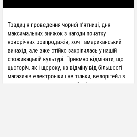
Традиція проведення чорної п’ятниці, дня
максимальних знижок з нагоди початку
новорічних розпродажів, хоч і американський
винахід, але вже стійко закріпилась у нашій
споживацькій культурі. Приємно відмічати, що
цьогоріч, як і щороку, на відміну від більшості
магазинів електроніки і не тільки, велорітейл з
повагою ставиться до своєї клієнтури та не
видає бажане за дійсне і знижки є дійсно
знижками.
Зважайте, що кожен дистриб’ютор та магазин діє у
межах своїх можливостей по зниженню ціни, що
обумовленні складськими запасами та
домовленостями з хед-офісами брендів, які іноді