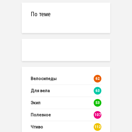
По теме
Велосипеды
62
Для вела
63
Экип
53
Полезное
107
Чтиво
112