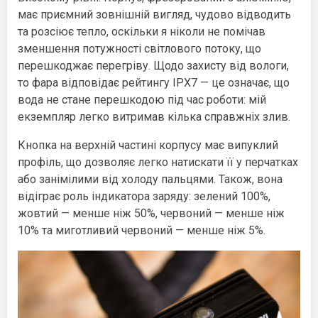
має приємний зовнішній вигляд, чудово відводить
та розсіює тепло, оскільки я ніколи не помічав
зменшення потужності світлового потоку, що
перешкоджає перегріву. Щодо захисту від вологи,
то фара відповідає рейтингу IPX7 — це означає, що
вода не стане перешкодою під час роботи: мій
екземпляр легко витримав кілька справжніх злив.
Кнопка на верхній частині корпусу має випуклий
профіль, що дозволяє легко натискати її у перчатках
або занімілими від холоду пальцями. Також, вона
відіграє роль індикатора заряду: зелений 100%,
жовтий — менше ніж 50%, червоний — менше ніж
10% та миготливий червоний — менше ніж 5%.