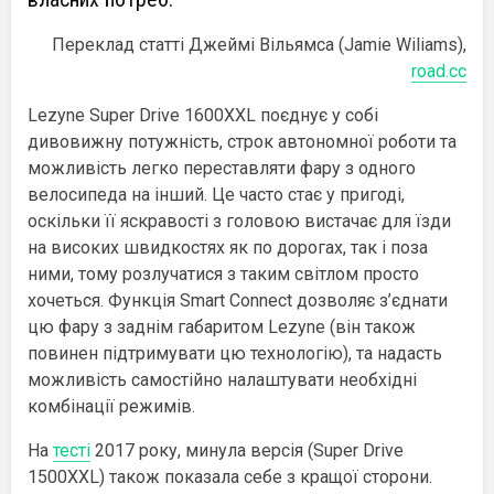
Переклад статті Джеймі Вільямса (Jamie Wiliams),
road.cc
Lezyne Super Drive 1600XXL поєднує у собі
дивовижну потужність, строк автономної роботи та
можливість легко переставляти фару з одного
велосипеда на інший. Це часто стає у пригоді,
оскільки її яскравості з головою вистачає для їзди
на високих швидкостях як по дорогах, так і поза
ними, тому розлучатися з таким світлом просто
хочеться. Функція Smart Connect дозволяє з’єднати
цю фару з заднім габаритом Lezyne (він також
повинен підтримувати цю технологію), та надасть
можливість самостійно налаштувати необхідні
комбінації режимів.
На
тесті
2017 року, минула версія (Super Drive
1500XXL) також показала себе з кращої сторони.