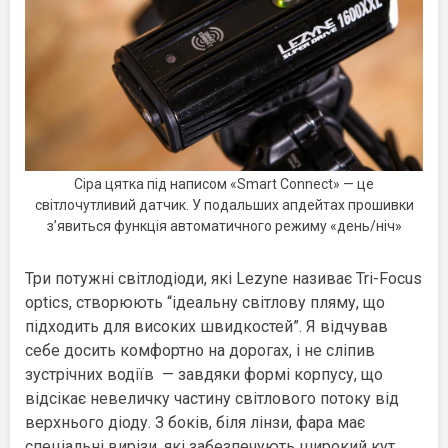
Сіра цятка під написом «Smart Connect» — це
світлочутливий датчик. У подальших апдейтах прошивки
з’явиться функція автоматичного режиму «день/ніч»
Три потужні світлодіоди, які Lezyne називає Tri-Focus
optics, створюють “ідеальну світлову пляму, що
підходить для високих швидкостей”. Я відчував
себе досить комфортно на дорогах, і не сліпив
зустрічних водіїв — завдяки формі корпусу, що
відсікає невеличку частину світлового потоку від
верхнього діоду. З боків, біля лінзи, фара має
спеціальні вирізи, які забезпечують широкий кут