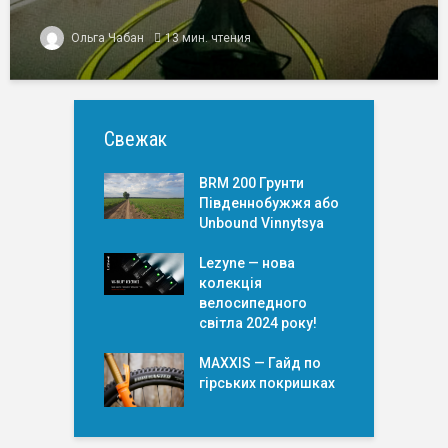
Ольга Чабан
13 мин. чтения
Свежак
BRM 200 Грунти
Південнобужжя або
Unbound Vinnytsya
Lezyne — нова
колекція
велосипедного
світла 2024 року!
MAXXIS — Гайд по
гірських покришкаx