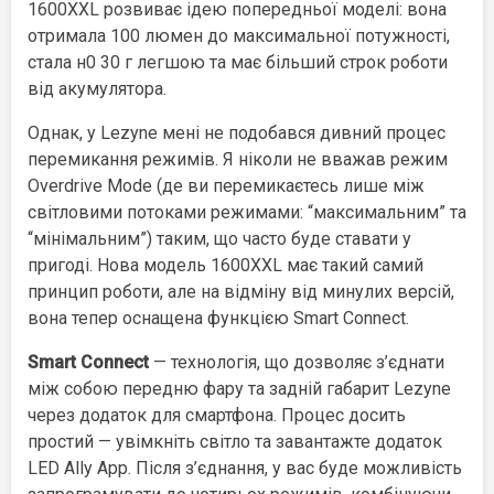
1600XXL розвиває ідею попередньої моделі: вона
отримала 100 люмен до максимальної потужності,
стала н0 30 г легшою та має більший строк роботи
від акумулятора.
Однак, у Lezyne мені не подобався дивний процес
перемикання режимів. Я ніколи не вважав режим
Overdrive Mode (де ви перемикаєтесь лише між
світловими потоками режимами: “максимальним” та
“мінімальним”) таким, що часто буде ставати у
пригоді. Нова модель 1600XXL має такий самий
принцип роботи, але на відміну від минулих версій,
вона тепер оснащена функцією Smart Connect.
Smart Connect
— технологія, що дозволяє з’єднати
між собою передню фару та задній габарит Lezyne
через додаток для смартфона. Процес досить
простий — увімкніть світло та завантажте додаток
LED Ally App. Після з’єднання, у вас буде можливість