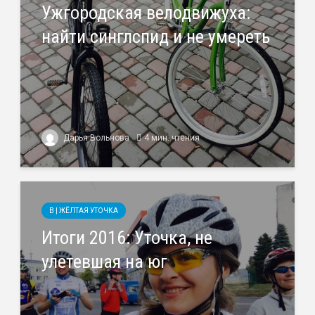
Ужгородская велодвижуха:
найти синглспид и не умереть
Дарья Вольнова
4 мин. чтения
B | ЖЁЛТАЯ УТОЧКА
Итоги 2016: Уточка, не
улетевшая на юг