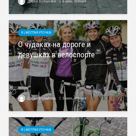
Дарья Вольнова
6 мин. чтения
B | ЖЁЛТАЯ УТОЧКА
О чудаках на дороге и
девушках в велоспорте
Дарья Вольнова
3 мин. чтения
B | ЖЁЛТАЯ УТОЧКА