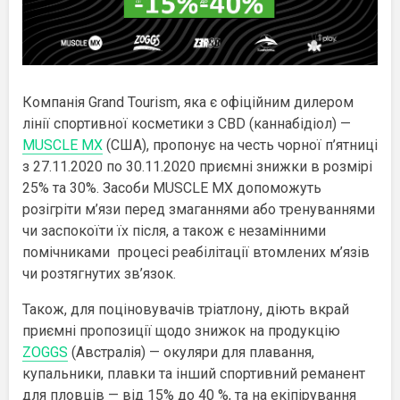
Компанія Grand Tourism, яка є офіційним дилером
лінії спортивної косметики з CBD (каннабідіол) —
MUSCLE MX
(США), пропонує на честь чорної п’ятниці
з 27.11.2020 по 30.11.2020 приємні знижки в розмірі
25% та 30%. Засоби MUSCLE MX допоможуть
розігріти м’язи перед змаганнями або тренуваннями
чи заспокоїти їх після, а також є незамінними
помічниками процесі реабілітації втомлених м’язів
чи розтягнутих зв’язок.
Також, для поціновувачів тріатлону, діють вкрай
приємні пропозиції щодо знижок на продукцію
ZOGGS
(Австралія) — окуляри для плавання,
купальники, плавки та інший спортивний реманент
для пловців — від 15% до 40 %, та на екіпірування