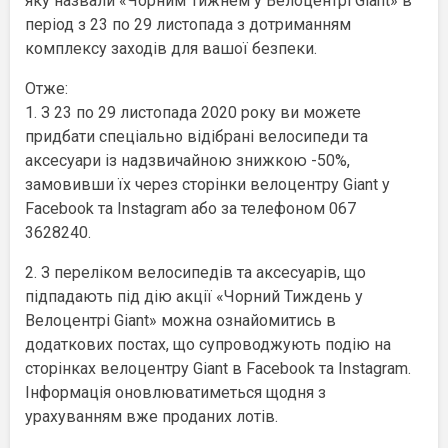
яку назвали «Чорним Тижнем у Велоцентрі Giant» в
період з 23 по 29 листопада з дотриманням
комплексу заходів для вашої безпеки.
Отже:
1. З 23 по 29 листопада 2020 року ви можете
придбати спеціально відібрані велосипеди та
аксесуари із надзвичайною знижкою -50%,
замовивши їх через сторінки велоцентру Giant у
Facebook та Instagram або за телефоном 067
3628240.
2. З переліком велосипедів та аксесуарів, що
підпадають під дію акції «Чорний Тиждень у
Велоцентрі Giant» можна ознайомитись в
додаткових постах, що супроводжують подію на
сторінках велоцентру Giant в Facebook та Instagram.
Інформація оновлюватиметься щодня з
урахуванням вже проданих лотів.