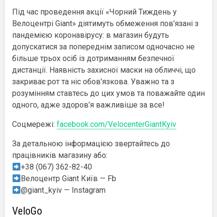
Під час проведення акції «Чорний Тиждень у
Велоцентрі Giant» діятимуть обмеження пов’язані з
пандемією коронавірусу: в магазин будуть
допускатися за попереднім записом одночасно не
більше трьох осіб із дотриманням безпечної
дистанції. Наявність захисної маски на обличчі, що
закриває рот та ніс обов’язкова. Уважно та з
розумінням ставтесь до цих умов та поважайте один
одного, адже здоров’я важливіше за все!
Соцмережі:
facebook.com/VelocenterGiantKyiv
За детальною інформацією звертайтесь до
працівників магазину або:
+38 (067) 362-82-40
Велоцентр Giant Київ — Fb
@giant_kyiv — Instagram
VeloGo