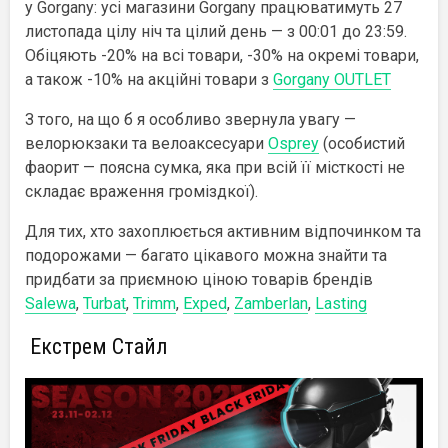
у Gorgany: усі магазини Gorgany працюватимуть 27
листопада цілу ніч та цілий день — з 00:01 до 23:59.
Обіцяють -20% на всі товари, -30% на окремі товари,
а також -10% на акційні товари з
Gorgany OUTLET
З того, на що б я особливо звернула увагу —
велорюкзаки та велоаксесуари
Osprey
(особистий
фаорит — поясна сумка, яка при всій її місткості не
складає враження громіздкої).
Для тих, хто захоплюється активним відпочинком та
подорожами — багато цікавого можна знайти та
придбати за приємною ціною товарів брендів
Salewa
,
Turbat
,
Trimm
,
Exped
,
Zamberlan
,
Lasting
Екстрем Стайл