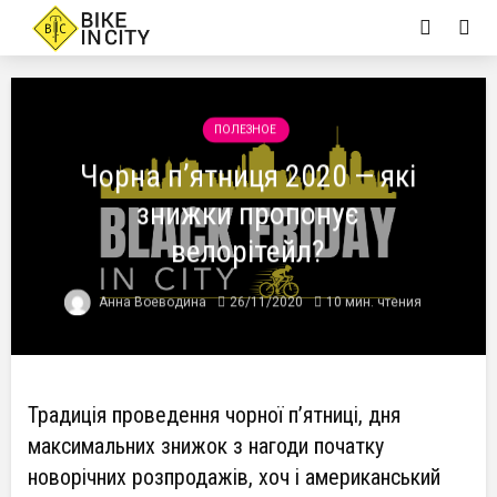
ПОЛЕЗНОЕ
Чорна п’ятниця 2020 — які
знижки пропонує
велорітейл?
Анна Воеводина
26/11/2020
10 мин. чтения
Традиція проведення чорної п’ятниці, дня
максимальних знижок з нагоди початку
новорічних розпродажів, хоч і американський