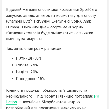
Відомий магазин спортивної косметики SportCare
запускає хвилю знижок на косметику для спорту
(Chamois Butt‘r, TRISWIM, ExerShield, SolRX, Amp
Human). З кожним днем асортимент чорно-
п’ятничних товарів буде змінюватись, а знижки
зменшуватимуться.
Так, заявлений розмір знижок:
П’ятниця -30%
Субота -25%
Неділя -20%
Понеділок -15%
Кількість продукції обмежена. З цікавого та
неочікуваного — під Чорну П’ятницю потрапляє
PR
Lotion
— лосьйон з бікарбонатом натрію,
розроблений для досягнення максимуму на