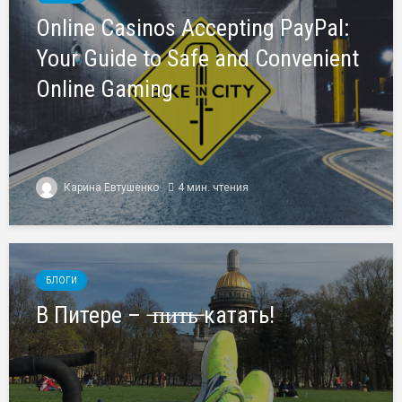
Online Casinos Accepting PayPal:
Your Guide to Safe and Convenient
Online Gaming
Карина Евтушенко
4 мин. чтения
БЛОГИ
В Питере – ̶п̶и̶т̶ь̶ катать!