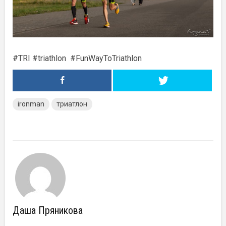
#TRI #triathlon
#
FunWayToTriathlon
ironman
триатлон
Даша Пряникова