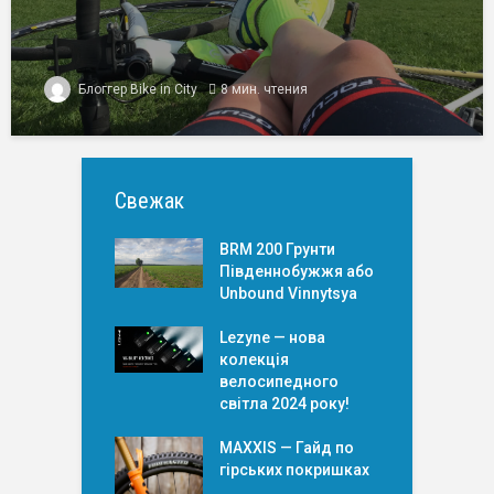
Блоггер Bike in City
8 мин. чтения
Свежак
BRM 200 Грунти
Південнобужжя або
Unbound Vinnytsya
Lezyne — нова
колекція
велосипедного
світла 2024 року!
MAXXIS — Гайд по
гірських покришкаx