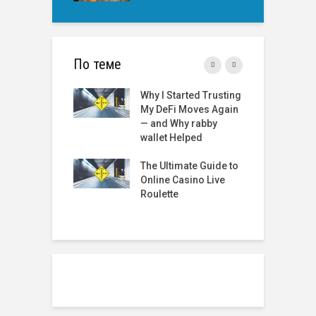
По теме
Started Trusting
The Best Online
T
Fi Moves Again
Roulette Sites: A
t
 Why rabby
Comprehensive
 Helped
Guide
R
2
timate Guide to
Roulette Online Real
G
 Casino Live
Money India: A
te
Comprehensive
Review