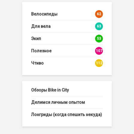
Велосипеды
62
Для вела
63
Экип
53
Полезное
107
Чтиво
112
Обзоры Bike in City
Делимся личным опытом
Лонгриды (когда спешить некуда)