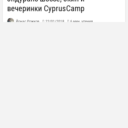
вечеринки CyprusCamp
Йонас Рожков
22/01/2018
6 мин. чтения
Отправляясь на Кипр на велосипедный