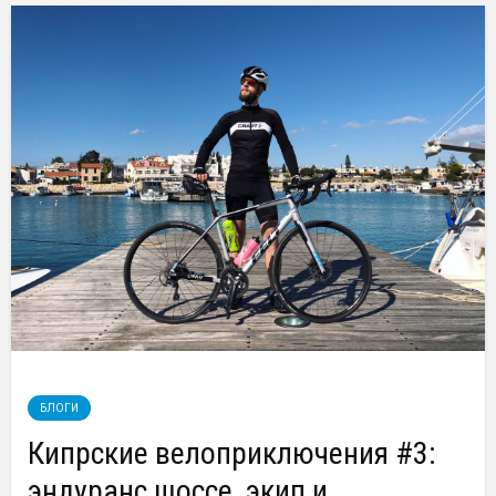
БЛОГИ
Кипрские велоприключения #3:
эндуранс шоссе, экип и