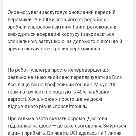
Окремої уваги заслуговує оновлений передній
перемикач. У 8000-й серії його переробили і
зробили ультракомпактним. Гвинт регулювання
знаходиться всередині корпусу і закривається
спеціальною заглушкою, за допомогою якої ще й
зручно скручується тросик перемикання.
По роботі ультегра просто неперевершена, я
реально не знаю який сенс переплачувати за Dura
Ace, якщо ви не професійний гонщик. Мінус 200
грам на групсеті не коштують 40% надбавки
вартості. Хоча, може я просто ще не досяг
відповідного рівня «просвітлення».
Про гальма варто сказати окремо. Дискова
гідравліка на шосе — це вже сьогодення. Змиріться
з цим і прийміть. Бо навіть UCI здалась і з 1 липня