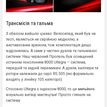
Трансмісія та гальма
З обвісом вийшло цікаво. Велосипед, який був на
тесті, являється не серійною моделлю, а
виставковим зразком, тож комплектація дещо
відрізнялась. А саме у частині дуалів та гальмівної
системи. Наш червоний Пропель був оснащений
останнім поколінням 8000 Ultegra — система,
передній та задній перемикачі. А дуали, каліпери та
ротори належали до серії RS 505 (які формально
входять у лінійку 105 категорії).
Стосовно Ultegra з індексом 8000, то це
матьйого
візуально витвір мистецтва! Просто гляньте на
систему.