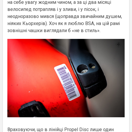
на себе увагу жодним чином, а за ці два місяці
велосипед потрапляв і у зливи, і у пісок, і
неодноразово мився (щоправда звичайним душем,
ніяких Кьорхерів). Хоч як я люблю BSA, на цій рамі
зовнішні чашки виглядали б «не в стиль».
Враховуючи, що в лінійці Propel Disc лише один