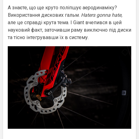
А знаєте, що ще круто поліпшує аеродинаміку?
Використання дискових гальм.
Haters gonna hate,
але це справді крута тема. І Giant вчепився в цей
науковий факт, заточивши раму виключно під диски
та тісно інтегрувавши їх в систему.