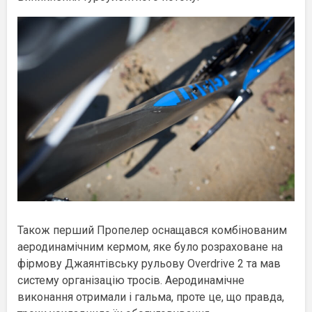
Також перший Пропелер оснащався комбінованим
аеродинамічним кермом, яке було розраховане на
фірмову Джаянтівську рульову Overdrive 2 та мав
систему організацію тросів. Аеродинамічне
виконання отримали і гальма, проте це, що правда,