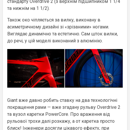
стандарту Overdrive 2 (з верхнім підшипником 1 1/4
та нижнім на 1 1/2).
Також око чіпляється за вилку, виконану в
асиметричному дизайні зі «зрізаними» ногами.
Виглядає динамічно та естетично. Сам шток вилки,
до речі, у цій моделі виконаний з алюмінію.
Giant вже давно робить ставку на два технологічні
покращення рами — вже згадану рульву Overdrive 2
та вузол каретки PowerCore. Про враження від
рульової трохи далі розкажу, а от каретка просто
блиск! Інженери досягли цікавого ефекту, при