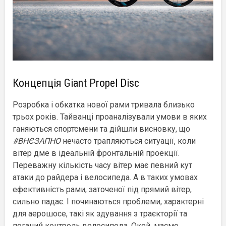
Концепція Giant Propel Disc
Розробка і обкатка нової рами тривала близько
трьох років. Тайванці проаналізували умови в яких
ганяються спортсмени та дійшли висновку, що
#ВНЄЗАПНО
нечасто трапляються ситуації, коли
вітер дме в ідеальній фронтальній проекції.
Переважну кількість часу вітер має певний кут
атаки до райдера і велосипеда. А в таких умовах
ефективність рами, заточеної під прямий вітер,
сильно падає. І починаються проблеми, характерні
для аерошосе, такі як здування з траєкторії та
поганий контроль велосипеда. Окей, маємо