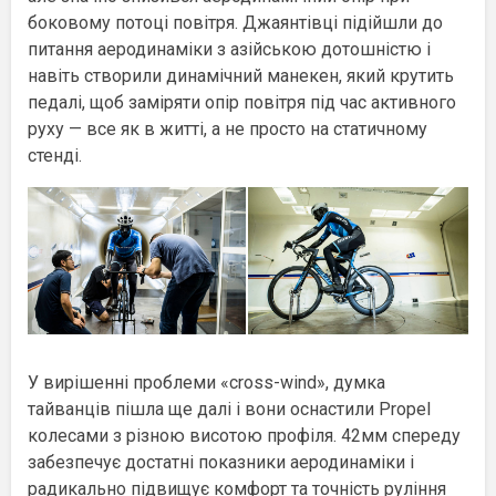
боковому потоці повітря. Джаянтівці підійшли до
питання аеродинаміки з азійською дотошністю і
навіть створили динамічний манекен, який крутить
педалі, щоб заміряти опір повітря під час активного
руху — все як в житті, а не просто на статичному
стенді.
У вирішенні проблеми «cross-wind», думка
тайванців пішла ще далі і вони оснастили Propel
колесами з різною висотою профіля. 42мм спереду
забезпечує достатні показники аеродинаміки і
радикально підвищує комфорт та точність руління