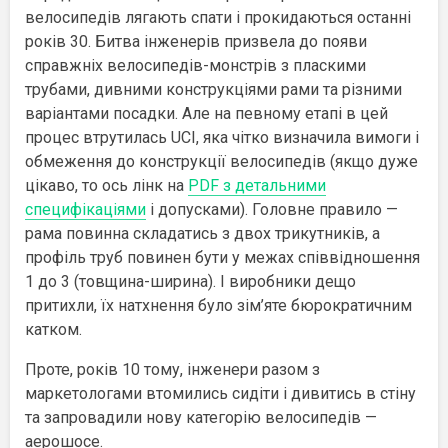
велосипедів лягають спати і прокидаються останні
років 30. Битва інженерів призвела до появи
справжніх велосипедів-монстрів з пласкими
трубами, дивними конструкціями рами та різними
варіантами посадки. Але на певному етапі в цей
процес втрутилась UCI, яка чітко визначила вимоги і
обмеження до конструкції велосипедів (якщо дуже
цікаво, то ось лінк на
PDF з детальними
специфікаціями
і допусками). Головне правило —
рама повинна складатись з двох трикутників, а
профіль труб повинен бути у межах співвідношення
1 до 3 (товщина-ширина). І виробники дещо
притихли, їх натхнення було зім’яте бюрократичним
катком.
Проте, років 10 тому, інженери разом з
маркетологами втомились сидіти і дивитись в стіну
та запровадили нову категорію велосипедів —
аерошосе.