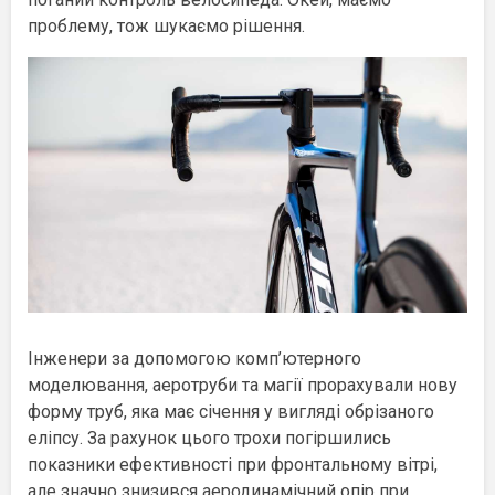
проблему, тож шукаємо рішення.
Інженери за допомогою комп’ютерного
моделювання, аеротруби та магії прорахували нову
форму труб, яка має січення у вигляді обрізаного
еліпсу. За рахунок цього трохи погіршились
показники ефективності при фронтальному вітрі,
але значно знизився аеродинамічний опір при