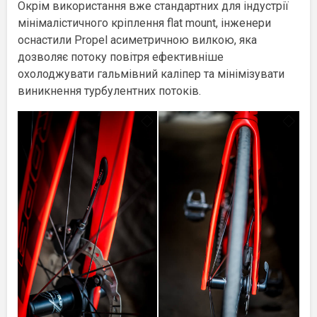
Окрім використання вже стандартних для індустрії
мінімалістичного кріплення flat mount, інженери
оснастили Propel асиметричною вилкою, яка
дозволяє потоку повітря ефективніше
охолоджувати гальмівний каліпер та мінімізувати
виникнення турбулентних потоків.