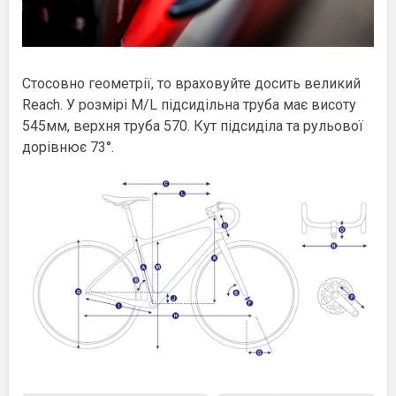
Стосовно геометрії, то враховуйте досить великий
Reach. У розмірі M/L підсидільна труба має висоту
545мм, верхня труба 570. Кут підсиділа та рульової
дорівнює 73°.