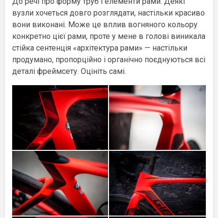
До речі про форму труб і елементи рами. Деякі
вузли хочеться довго розглядати, настільки красиво
вони виконані. Може це вплив вогняного кольору
конкретно цієї рами, проте у мене в голові виникала
стійка сентенція «архітектура рами» — настільки
продумано, пропорційно і органічно поєднуються всі
деталі фреймсету. Оцініть самі.