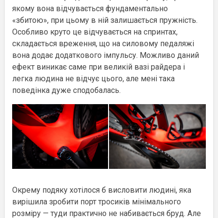
якому вона відчувається фундаментально
«збитою», при цьому в ній залишається пружність.
Особливо круто це відчувається на спринтах,
складається вреження, що на силовому педаляжі
вона додає додаткового імпульсу. Можливо даний
ефект виникає саме при великій вазі райдера і
легка людина не відчує цього, але мені така
поведінка дуже сподобалась.
Окрему подяку хотілося б висловити людині, яка
вирішила зробити порт тросиків мінімального
розміру — туди практично не набивається бруд. Але