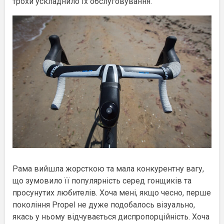
трохи ускладнило їх обслуговування.
Рама вийшла жорсткою та мала конкурентну вагу,
що зумовило її популярність серед гонщиків та
просунутих любителів. Хоча мені, якщо чесно, перше
покоління Propel не дуже подобалось візуально,
якась у ньому відчувається диспропорційність. Хоча