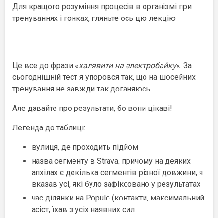
Для кращого розуміння процесів в організмі при
тренуваннях і гонках, гляньте ось цю лекцію
Це все до фрази «
халявити на електробайку
«. За
сьогоднішній тест я упоровся так, що на шосейних
тренування не завжди так доганяюсь…
Але давайте про результати, бо вони цікаві!
Легенда до таблиці:
вулиця, де проходить підйом
назва сегменту в Strava, причому на деяких
апхілах є декілька сегментів різної довжини, я
вказав усі, які було зафіксовано у результатах
час ділянки на Populo (контакти, максимальний
асіст, їхав з усіх наявних сил