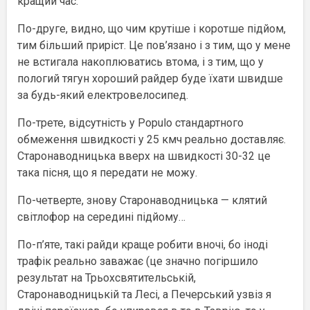
кращий час.
По-друге, видно, що чим крутіше і коротше підйом,
тим більший приріст. Це пов’язано і з тим, що у мене
не встигала накоплюватись втома, і з тим, що у
пологий тягун хороший райдер буде їхати швидше
за будь-який електровелосипед.
По-трете, відсутність у Populo стандартного
обмеження швидкості у 25 кмч реально доставляє.
Старонаводницька вверх на швидкості 30-32 це
така пісня, що я передати не можу.
По-четверте, знову Старонаводницька — клятий
світлофор на середині підйому…
По-п’яте, такі райди краще робити вночі, бо іноді
трафік реально заважає (це значно погіршило
результат на Трьохсвятительській,
Старонаводницькій та Лесі, а Печерський узвіз я