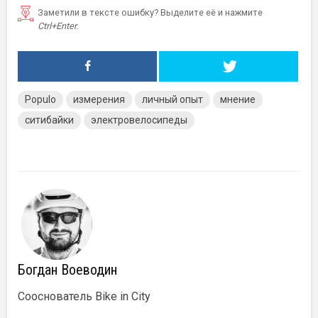
Заметили в тексте ошибку? Выделите её и нажмите
Ctrl+Enter
.
Populo
измерения
личный опыт
мнение
ситибайки
электровелосипеды
Богдан Воеводин
Сооснователь Bike in City