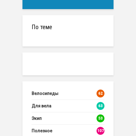
По теме
Велосипеды
62
Для вела
63
Экип
53
Полезное
107