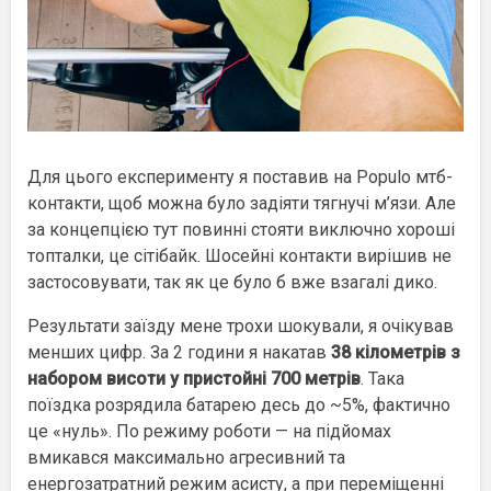
Для цього експерименту я поставив на Populo мтб-
контакти, щоб можна було задіяти тягнучі м’язи. Але
за концепцією тут повинні стояти виключно хороші
топталки, це сітібайк. Шосейні контакти вирішив не
застосовувати, так як це було б вже взагалі дико.
Результати заїзду мене трохи шокували, я очікував
менших цифр. За 2 години я накатав
38 кілометрів з
набором висоти у пристойні 700 метрів
. Така
поїздка розрядила батарею десь до ~5%, фактично
це «нуль». По режиму роботи — на підйомах
вмикався максимально агресивний та
енергозатратний режим асисту, а при переміщенні