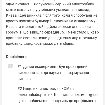
одне питання — як сучасний серійний електробайк
може їхати в гору у міських умовах, наприклад,
Києва. Ідея виникла після того, коли я спробував не
просто проїхати бульвар Шевченка на оглядовому
Populo, а ввалити той підйом скільки стане сили. І
зрозумів, що вийшла середня 35. І мені стало цікаво
провести систематичне дослідження яку ж реальну
прибавку швидкості може дати єбайк.
Disclaimers:
#1 Даний експеримент був проведений
виключно заради науки та інформування
читачів
#2 Якщо ви ганяєтесь за КОМ на
електробайку, то ви Телесик і я рекомендую з
цією проблемою звернутись до профільного