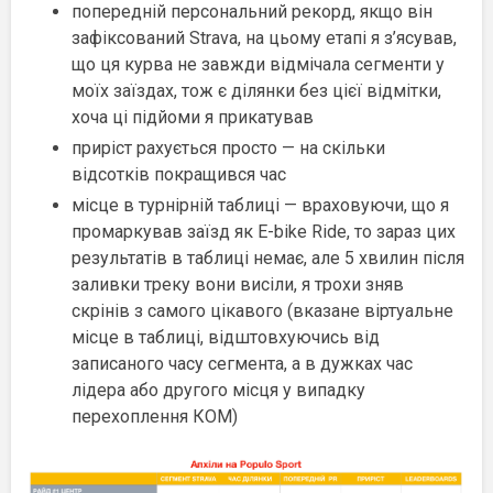
попередній персональний рекорд, якщо він
зафіксований Strava, на цьому етапі я з’ясував,
що ця курва не завжди відмічала сегменти у
моїх заїздах, тож є ділянки без цієї відмітки,
хоча ці підйоми я прикатував
приріст рахується просто — на скільки
відсотків покращився час
місце в турнірній таблиці — враховуючи, що я
промаркував заїзд як E-bike Ride, то зараз цих
результатів в таблиці немає, але 5 хвилин після
заливки треку вони висіли, я трохи зняв
скрінів з самого цікавого (вказане віртуальне
місце в таблиці, відштовхуючись від
записаного часу сегмента, а в дужках час
лідера або другого місця у випадку
перехоплення КОМ)