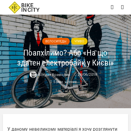
ВЕЛОСИПЕДЫ
ЧТИВО
Поапхілимо? Або «На що
здатен електробайк у Києві»
26/06/2018
Богдан Воеводин
5 мин. чтения
У даному невеликому матеріалі я хочу розглянути