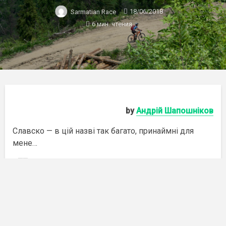
18/06/2018
Sarmatian Race
6 мин. чтения
by
Андрій Шапошніков
Славско — в цій назві так багато, принаймні для
мене…
Slavske Trophy
Славське кличе! Andy Shaposhnikov та Сергій
Пясецький розповідають історію становлення
гонки:https://bikeincity.com.ua/istorija-ta-
perspektivi-slavske-trophy/Відео by Bro