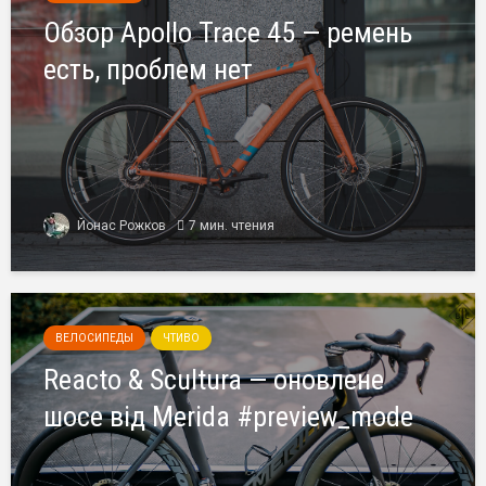
Обзор Apollo Trace 45 — ремень
есть, проблем нет
Йонас Рожков
7 мин. чтения
ВЕЛОСИПЕДЫ
ЧТИВО
Reacto & Scultura — оновлене
шосе від Merida #preview_mode