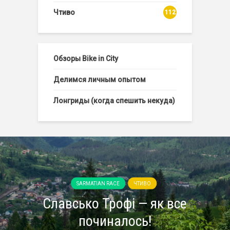
Чтиво
112
Обзоры Bike in City
Делимся личным опытом
Лонгриды (когда спешить некуда)
SARMATIAN RACE
ЧТИВО
Славсько Трофі — як все
починалось!