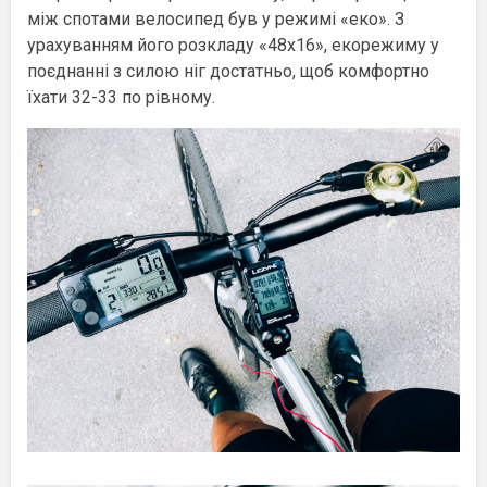
між спотами велосипед був у режимі «еко». З
урахуванням його розкладу «48х16», екорежиму у
поєднанні з силою ніг достатньо, щоб комфортно
їхати 32-33 по рівному.