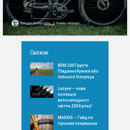
Богдан Воеводин
8 мин. чтения
Свежак
BRM 200 Грунти
Південнобужжя або
Unbound Vinnytsya
Lezyne — нова
колекція
велосипедного
світла 2024 року!
MAXXIS — Гайд по
гірських покришкаx