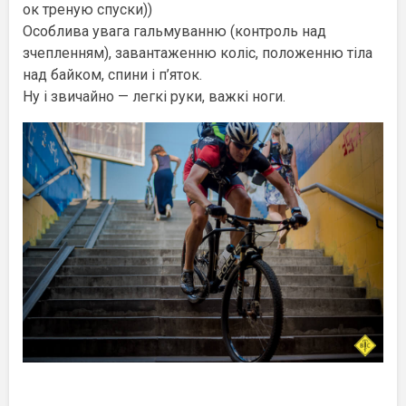
ок треную спуски))
Особлива увага гальмуванню (контроль над
зчепленням), завантаженню коліс, положенню тіла
над байком, спини і п’яток.
Ну і звичайно — легкі руки, важкі ноги.