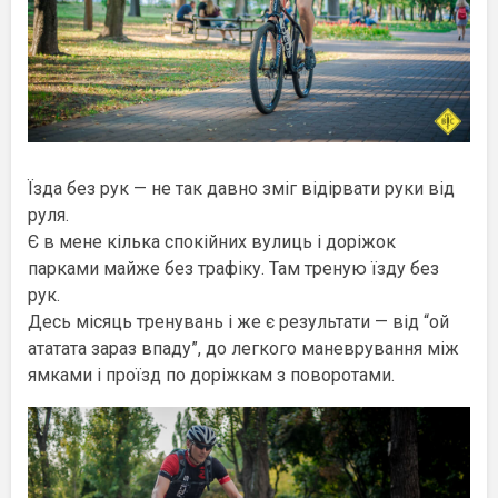
Їзда без рук — не так давно зміг відірвати руки від
руля.
Є в мене кілька спокійних вулиць і доріжок
парками майже без трафіку. Там треную їзду без
рук.
Десь місяць тренувань і же є результати — від “ой
ататата зараз впаду”, до легкого маневрування між
ямками і проїзд по доріжкам з поворотами.