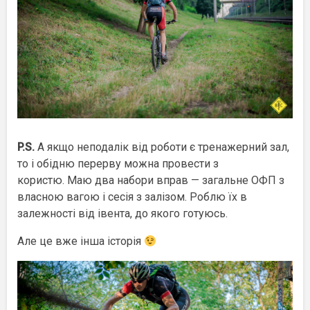
P.S.
А якщо неподалік від роботи є тренажерний зал,
то і обідню перерву можна провести з
користю. Маю два набори вправ — загальне ОФП з
власною вагою і сесія з залізом. Роблю їх в
залежності від івента, до якого готуюсь.
Але це вже інша історія