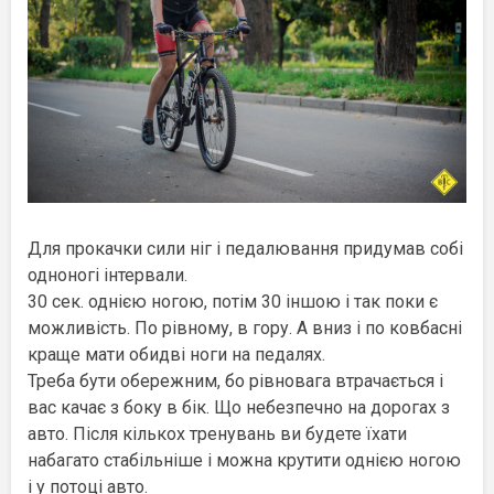
Для прокачки сили ніг і педалювання придумав собі
одноногі інтервали.
30 сек. однією ногою, потім 30 іншою і так поки є
можливість. По рівному, в гору. А вниз і по ковбасні
краще мати обидві ноги на педалях.
Треба бути обережним, бо рівновага втрачається і
вас качає з боку в бік. Що небезпечно на дорогах з
авто. Після кількох тренувань ви будете їхати
набагато стабільніше і можна крутити однією ногою
і у потоці авто.