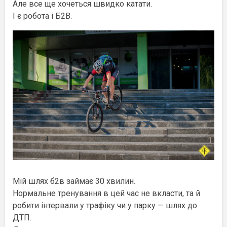
Але все ще хочеться швидко катати.
І є робота і Б2В.
Мій шлях б2в займає 30 хвилин.
Нормальне тренування в цей час не вкласти, та й
робити інтервали у трафіку чи у парку — шлях до
ДТП.