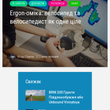
B | VYSOTA
ДЛЯ ВЕЛА
ПОЛЕЗНОЕ
ЭКИП
Ergon-оміка: велосипед та
велосипедист як одне ціле
Єгор Струль
7 мин. чтения
Свежак
BRM 200 Грунти
Південнобужжя або
Unbound Vinnytsya