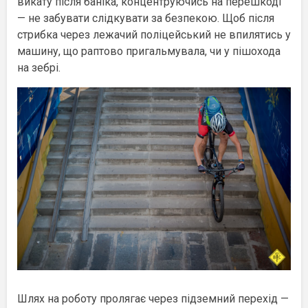
викату після баніка, концентруючись на перешкоді
— не забувати слідкувати за безпекою. Щоб після
стрибка через лежачий поліцейський не впилятись у
машину, що раптово пригальмувала, чи у пішохода
на зебрі.
Шлях на роботу пролягає через підземний перехід —