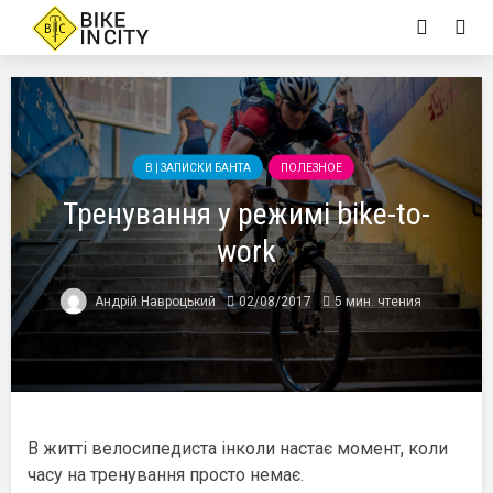
B | ЗАПИСКИ БАНТА
ПОЛЕЗНОЕ
Тренування у режимі bike-to-
work
Андрій Навроцький
02/08/2017
5 мин. чтения
В житті велосипедиста інколи настає момент, коли
часу на тренування просто немає.