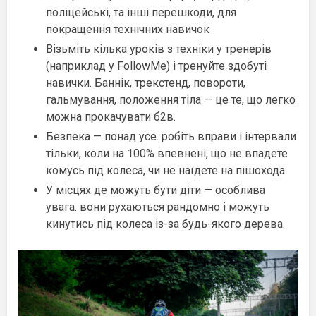
поліцейські, та інші перешкоди, для
покращення технічних навичок
Візьміть кілька уроків з техніки у тренерів
(наприклад у FollowMe) і тренуйте здобуті
навички. Баннік, трекстенд, повороти,
гальмування, положення тіла — це те, що легко
можна прокачувати б2в.
Безпека — понад усе. робіть вправи і інтервали
тільки, коли на 100% впевнені, що не впадете
комусь під колеса, чи не наїдете на пішохода.
У місцях де можуть бути діти — особлива
увага. вони рухаються рандомно і можуть
кинутись під колеса із-за будь-якого дерева.