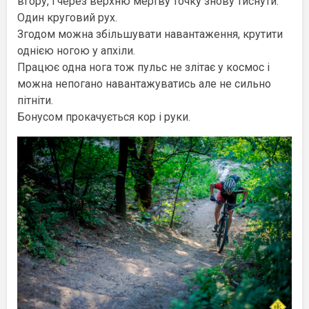
вгору, і через верхню мертву точку знову тиснути.
Один круговий рух.
Згодом можна збільшувати навантаження, крутити
однією ногою у апхіли.
Працює одна нога тож пульс не злітає у космос і
можна непогано навантажуватись але не сильно
пітніти.
Бонусом прокачується кор і руки.