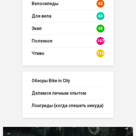
Велосипеды
62
Для вела
63
Экип
53
Полезное
107
Чтиво
112
Обзоры Bike in City
Делимся личным опытом
Лонгриды (когда спешить некуда)