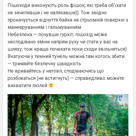
Пішоходи виконують роль фішок, які треба об’їхати
не зачепивши і не налякавши)). Тож заодно
прокачується відчуття байка на стрьомній поверхні з
маневруванням і гальмуванням.
Небезпека — почувши гуркіт, пішохід може
несподівано зміни напрям руху чи стати у вас на
шляху, тож краще почекати поки сходи звільняться)
Вкатуючи у темний тунель можна там когось збити
— тримайте безпечну швидкість.
Не вривайтесь у натовп, сподіваючись що
розбіжаться (не встигнуть) — справедливо можете
вихватити люлєй