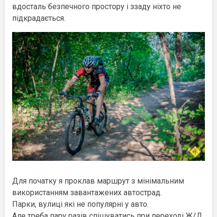
вдосталь безпечного простору і ззаду ніхто не
підкрадається.
Для початку я проклав маршрут з мінімальним
використанням завантажених автострад.
Парки, вулиці які не популярні у авто.
Але треба пару разів спішуватись при переході Ж/Д