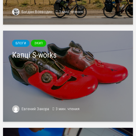
Богдан Воеводин
3 мин. чтения
БЛОГИ
ЭКИП
Капці S-works
Евгений Закора
3 мин. чтения