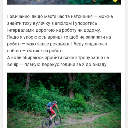
І звичайно, якщо маєте час та натхнення — можна
знайти тиху вуличку з апхілом і упоротись
інтервалами, дорогою на роботу чи додому.
Якщо я упорююсь вранці, то щоб не залипати на
роботі — маю запас рекавері. І беру сніданок з
собою — їм вже на роботі.
А коли збираюсь зробити важке тренування на
вечір — планую перекус години за 2 до виїзду.