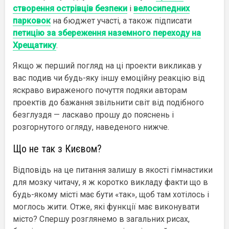
створення острівців безпеки
і
велосипедних
парковок
на бюджет участі, а також підписати
петицію за збереження наземного переходу на
Хрещатику
.
Якщо ж перший погляд на ці проекти викликав у
вас подив чи будь-яку іншу емоційну реакцію від
яскраво вираженого почуття подяки авторам
проектів до бажання звільнити світ від подібного
безглуздя — ласкаво прошу до пояснень і
розгорнутого огляду, наведеного нижче.
Що не так з Києвом?
Відповідь на це питання залишу в якості гімнастики
для мозку читачу, я ж коротко викладу факти що в
будь-якому місті має бути «так», щоб там хотілось і
моглось жити. Отже, які функції має виконувати
місто? Спершу розглянемо в загальних рисах,