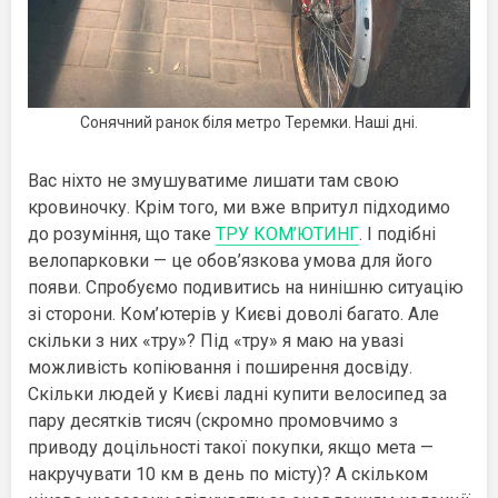
Сонячний ранок біля метро Теремки. Наші дні.
Вас ніхто не змушуватиме лишати там свою
кровиночку. Крім того, ми вже впритул підходимо
до розуміння, що таке
ТРУ КОМ’ЮТИНГ
. І подібні
велопарковки — це обов’язкова умова для його
появи. Спробуємо подивитись на нинішню ситуацію
зі сторони. Ком’ютерів у Києві доволі багато. Але
скільки з них «тру»? Під «тру» я маю на увазі
можливість копіювання і поширення досвіду.
Скільки людей у Києві ладні купити велосипед за
пару десятків тисяч (скромно промовчимо з
приводу доцільності такої покупки, якщо мета —
накручувати 10 км в день по місту)? А скільком