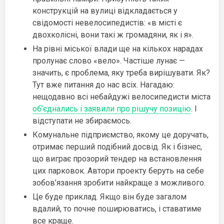
конструкцій на вулиці відкладається у
свідомості невелосипедистів: «в місті є
двохколісні, вони такі ж громадяни, як і я».
На рівні міської влади ще на кількох нарадах
пролунає слово «вело». Частіше лунає —
значить, є проблема, яку треба вирішувати. Як?
Тут вже питання до нас всіх. Нагадаю:
нещодавно всі небайдужі велосипедисти міста
об’єднались і заявили про рішучу позицію
. І
відступати не збираємось.
Комунальне підприємство, якому це доручать,
отримає перший подібний досвід. Як і бізнес,
що виграє прозорий тендер на встановлення
цих парковок. Автори проекту беруть на себе
зобов’язання зробити найкраще з можливого.
Це буде приклад. Якщо він буде загалом
вдалий, то почне поширюватись, і ставатиме
все краще.