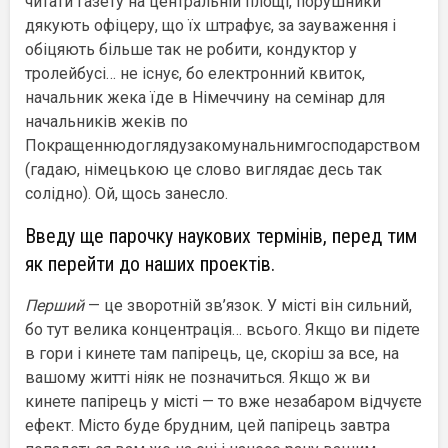
читати газету на центральній площі, порушники
дякують офіцеру, що їх штрафує, за зауваження і
обіцяють більше так не робити, кондуктор у
тролейбусі… не існує, бо електронний квиток,
начальник жека їде в Німеччину на семінар для
начальників жеків по
Покращеннюдоглядузакомунальнимгосподарством
(гадаю, німецькою це слово виглядає десь так
солідно). Ой, щось занесло.
Введу ще парочку наукових термінів, перед тим
як перейти до наших проектів.
Перший
— це зворотній зв’язок. У місті він сильний,
бо тут велика концентрація… всього. Якщо ви підете
в гори і кинете там папірець, це, скоріш за все, на
вашому житті ніяк не позначиться. Якщо ж ви
кинете папірець у місті — то вже незабаром відчуєте
ефект. Місто буде брудним, цей папірець завтра