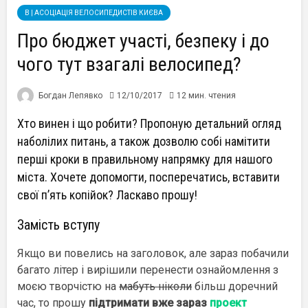
B | АСОЦІАЦІЯ ВЕЛОСИПЕДИСТІВ КИЄВА
Про бюджет участі, безпеку і до
чого тут взагалі велосипед?
Богдан Лепявко
12/10/2017
12 мин. чтения
Хто винен і що робити? Пропоную детальний огляд
наболілих питань, а також дозволю собі намітити
перші кроки в правильному напрямку для нашого
міста. Хочете допомогти, посперечатись, вставити
свої п’ять копійок? Ласкаво прошу!
Замість вступу
Якщо ви повелись на заголовок, але зараз побачили
багато літер і вирішили перенести ознайомлення з
моєю творчістю на
мабуть ніколи
більш доречний
час, то прошу
підтримати вже зараз
проект