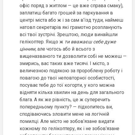
офіс поряд з житлом — це вже справа смаку),
заплатиш багато грошей за паркування в
центрі міста або ж і за сам в’їзд туди, наймеш
натовп секретарів які грамотно розпланують
всі твої зустрічі. Зрештою, люди винайшли
гелікоптер. Якщо ж
ти вважаєш себе дуже
цінним,
але чогось або й всього з
вищеназваного ти дозволити собі не можеш —
змирись, вас таких вже тисячі. І місто, з
величезною подякою за пророблену роботу і
повагою до твої неповторної особистості,
посуває тебе до тої когорти, у кого можна
відняти кілька хвилин на день для загального
блага. А як же рівність, це ж суперечить
попередньому пункту? — підхопитесь ви,
сподіваючись зловити мене на логічній
помилці. Але місто не зобов’язане видати
кожному по гелікоптеру, як і не зобов’язане