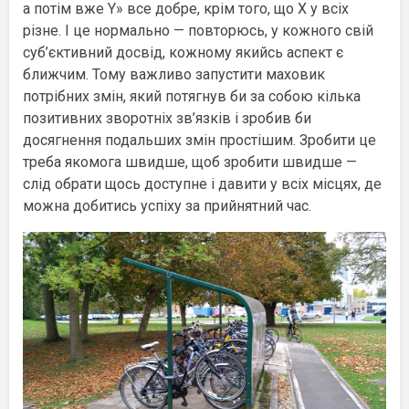
а потім вже Y» все добре, крім того, що Х у всіх
різне. І це нормально — повторюсь, у кожного свій
суб’єктивний досвід, кожному якийсь аспект є
ближчим. Тому важливо запустити маховик
потрібних змін, який потягнув би за собою кілька
позитивних зворотніх зв’язків і зробив би
досягнення подальших змін простішим. Зробити це
треба якомога швидше, щоб зробити швидше —
слід обрати щось доступне і давити у всіх місцях, де
можна добитись успіху за прийнятний час.