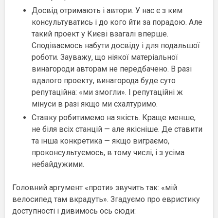
Досвід отримають і автори. У нас є з ким
консультуватись і до кого йти за порадою. Але
такий проект у Києві взагалі вперше.
Сподіваємось набути досвіду і для подальшої
роботи. Зауважу, що ніякої матеріальної
винагороди авторам не передбачено. В разі
вдалого проекту, винагорода буде суто
репутаційна: «ми змогли». І репутаційні ж
мінуси в разі якщо ми схалтуримо.
Ставку робитимемо на якість. Краще менше,
не біля всіх станцій — але якісніше. Де ставити
та інша конкретика — якщо виграємо,
проконсультуємось, в тому числі, і з усіма
небайдужими.
Головний аргумент «проти» звучить так: «мій
велосипед там вкрадуть». Згадуємо про евристику
доступності і дивимось ось сюди: