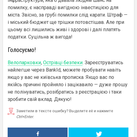
інфраструктури, яка б давала людям шанс на
помилку, є насправді вигідною інвестицією для
міста. Звісно, за грубі помилки слід карати. Штраф —
і міський бюджет ще трішки потовстішав. Але при
цьому всі лишились живі і здорові і далі платять
податки. Суцільна ж вигода!
Голосуємо!
Велопарковки
,
Острівці безпеки
. Зареєструватись
найлегше через BankId, можете пробувати навіть
якщо у вас не київська прописка. Якщо вас по
якійсь причині пройняло і зацікавило — дуже прошу
не полінуватись, розібратись з реєстрацією і таки
зробити свій вклад. Дякую!
Заметили в тексте ошибку? Выделите её и нажмите
Ctrl+Enter
.