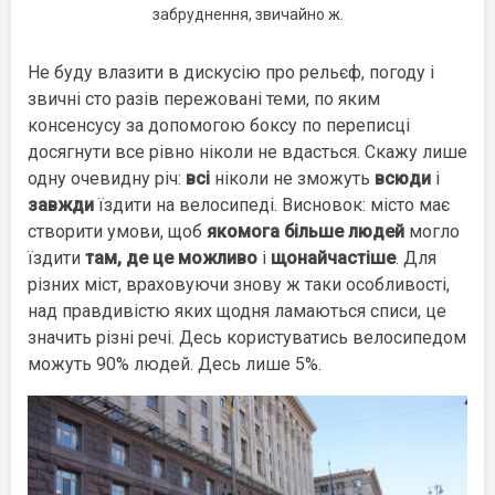
забруднення, звичайно ж.
Не буду влазити в дискусію про рельєф, погоду і
звичні сто разів пережовані теми, по яким
консенсусу за допомогою бокcу по переписці
досягнути все рівно ніколи не вдасться. Скажу лише
одну очевидну річ:
всі
ніколи не зможуть
всюди
і
завжди
їздити на велосипеді. Висновок: місто має
створити умови, щоб
якомога більше людей
могло
їздити
там, де це можливо
і
щонайчастіше
. Для
різних міст, враховуючи знову ж таки особливості,
над правдивістю яких щодня ламаються списи, це
значить різні речі. Десь користуватись велосипедом
можуть 90% людей. Десь лише 5%.