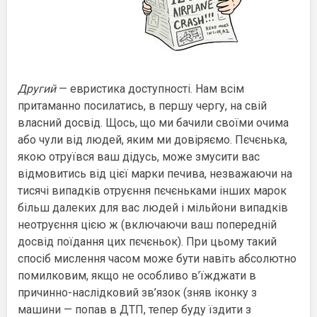
Другий
— евристика доступності. Нам всім
притаманно посилатись, в першу чергу, на свій
власний досвід. Щось, що ми бачили своїми очима
або чули від людей, яким ми довіряємо. Пєчєнька,
якою отруївся ваш дідусь, може змусити вас
відмовитись від цієї марки печива, незважаючи на
тисячі випадків отруєння пєчєньками інших марок
більш далеких для вас людей і мільйони випадків
неотруєння цією ж (включаючи ваш попередній
досвід поїдання цих пєчєньок). При цьому такий
спосіб мислення часом може бути навіть абсолютно
помилковим, якщо не особливо в’їжджати в
причинно-наслідковий зв’язок (зняв іконку з
машини — попав в ДТП, тепер буду їздити з