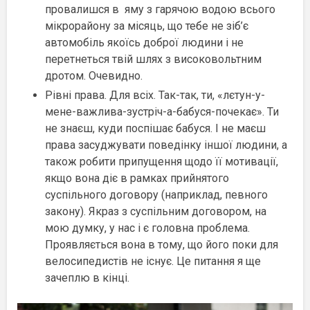
провалишся в яму з гарячою водою всього
мікрорайону за місяць, що тебе не зіб’є
автомобіль якоїсь доброї людини і не
перетнеться твій шлях з високовольтним
дротом. Очевидно.
Рівні права. Для всіх. Так-так, ти, «лєтун-у-
мене-важлива-зустріч-а-бабуся-почекає». Ти
не знаєш, куди поспішає бабуся. І не маєш
права засуджувати поведінку іншої людини, а
також робити припущення щодо її мотивації,
якщо вона діє в рамках прийнятого
суспільного договору (наприклад, певного
закону). Якраз з суспільним договором, на
мою думку, у нас і є головна проблема.
Проявляється вона в тому, що його поки для
велосипедистів не існує. Це питання я ще
зачеплю в кінці.