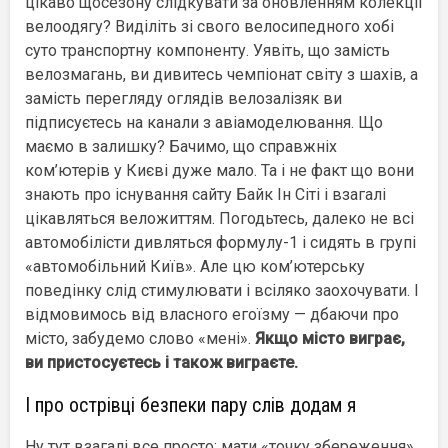
цікаво щосезону слідкувати за оновленням колекції
велоодягу? Виділіть зі свого велосипедного хобі
суто транспортну компоненту. Уявіть, що замість
велозмагань, ви дивитесь чемпіонат світу з шахів, а
замість перегляду оглядів велозалізяк ви
підписуєтесь на канали з авіамоделювання. Що
маємо в залишку? Бачимо, що справжніх
ком’ютерів у Києві дуже мало. Та і не факт що вони
знають про існування сайту Байк Ін Сіті і взагалі
цікавляться веложиттям. Погодьтесь, далеко не всі
автомобілісти дивляться формулу-1 і сидять в групі
«автомобільний Київ». Але цю ком’ютерську
поведінку слід стимулювати і всіляко заохочувати. І
відмовимось від власного егоїзму — дбаючи про
місто, забудемо слово «мені».
Якщо місто виграє,
ви пристосуєтесь і також виграєте.
І про острівці безпеки пару слів додам я
Ну тут взагалі все просто: мати «точку збереження»,