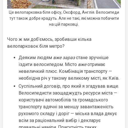
Це велопарковка біля офісу, Оксфорд, Англія. Велосипеди
тут також добре крадуть. Але не такі, які можна побачити
на цій парковці.
Чого ж ми доб’ємось, зробивши кілька
велопарковок біля метро?
Деяким людям
вже зараз
стане зручніше
їздити велосипедом. Місто
вже
отримає
невеличкий плюс. Комбінація транспорту —
необхідна річ у такому великому місті, як Київ.
Суспільний договір, про який я згадував вище.
Велосипедисти заощаджудть ресурси міста —
користувачі автомобілів та громадського
транспорту вдячні за меншу завантаженість
рухомого складу і доріг — міська влада дякує
всім за раціональний вибір і декларує
правильні наміри. Присутність таких