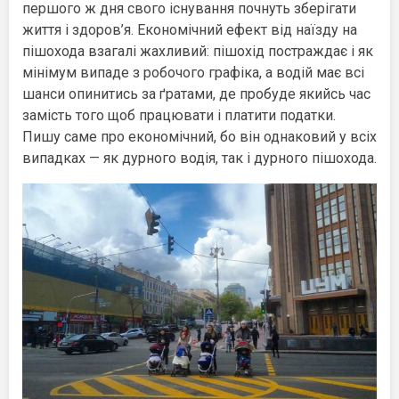
першого ж дня свого існування почнуть зберігати
життя і здоров’я. Економічний ефект від наїзду на
пішохода взагалі жахливий: пішохід постраждає і як
мінімум випаде з робочого графіка, а водій має всі
шанси опинитись за ґратами, де пробуде якийсь час
замість того щоб працювати і платити податки.
Пишу саме про економічний, бо він однаковий у всіх
випадках — як дурного водія, так і дурного пішохода.