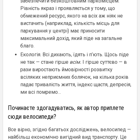
забезпечити безкоштовним паркомісцем.
Рівність якраз і проявляється у тому, що
обмежений ресурс, якого на всіх аж ніяк не
вистачить (наприклад, кількість місць для
паркування у центрі) має приносити
максимальний дохід, який піде на загальне
благо.
Екологія. Всі дихають, їдять і п’ють. Щось піде
не так — стане гірше
всім.
І гірше суттєво — в
рази виростають ймовірності розвитку
всіляких неприємних болячок, на кілька років
падає тривалість життя, індекс щастя, депресія,
ми всі помремо…
Починаєте здогадуватись, як автор приплете
сюди велосипеди?
Все вірно, згідно багатьох досліджень, велосипед —
найбільш економічно вигідний вид транспорту. Це