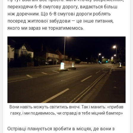
переходячи 6-8 смугову дорогу, видається більш
ніж доречним. Що 6-8 смугові дороги роблять
посеред житлової забудови — це інше питання,
якого ми зараз не торкатимемось.
Вони навіть можуть світитись вночі. Так і манить: «прибав
газку, і ми подивимось, чи справді в тебе міцний бампер»
Острівці планується зробити в місцях, де вони з