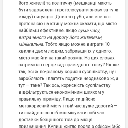
його жителі) та політичну (мешканці мають
бути задоволені і проголосувати знову за ту ж
владу) ситуацію. Доволі грубо, але все ж з
претензією на істину можна сказати, що місто
найбільш ефективне, якщо
сума часу,
витраченого на дорогу його жителями,
мінімальна.
Тобто якщо можна виграти 10
хвилин двом людям, забравши їх у одного,
місто має йти на такий розмін. На цих словах
затремтіло серце від праведного гніву? Як же
так, всі ж по-різному корисні суспільству, ну і
заробляють і платять податки неоднаково ж, а
тут — таке? Так ось, корисність суспільству
відфільтрується економічним шляхом у
правильну піраміду. Якщо ти дійсно
мегакорисний місту і твій час дуже дорогий —
ти знайдеш спосіб мінімізувати собі час
доставки безцінного тіла до місця
призначення. Купиш житло поряд з офісом (або