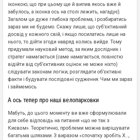
іконкою; що при цьому ще й випив якось вже й
забулось, а іконка ось на столі лежить, нагадує).
Загалом це дуже глибока проблема, і розбиратись
зараз ми не будемо. Скажу лише, що суб’єктивний
досвід у кожного свій, і якщо посилатись лише на
нього, то дійти згоди навряд колись вийде. Тому
придумали науковий метод, за яким дослідник і
стратег намагається (саме намагається, повністю
відійти від суб’єктивних оцінок не може ніхто)
слідувати законам логіки, розглядати об’єктивні
факти і будувати послідовні судження. Чим ми зараз
і займемось.
А ось тепер про наші велопарковки
Мабуть, до цього моменту ви вже сформулювали
для себе відповідь на питання «що не так з
Києвом». Теоретично, проблеми можна вирішувати
багатьма шляхами. З виразом «спочатку зробіть Х…,