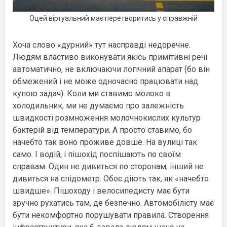
Оцей віртуальний має перетворитись у справжній
Хоча слово «дурний» тут насправді недоречне.
Людям властиво виконувати якісь примітивні речі
автоматично, не включаючи логічний апарат (бо він
обмежений і не може одночасно працювати над
купою задач). Коли ми ставимо молоко в
холодильник, ми не думаємо про залежність
швидкості розмноження молочнокислих культур
бактерій від температури. А просто ставимо, бо
начебто так воно проживе довше. На вулиці так
само. І водій, і пішохід поспішають по своїм
справам. Один не дивиться по сторонам, інший не
дивиться на спідометр. Обоє діють так, як «начебто
швидше». Пішоходу і велосипедисту має бути
зручно рухатись там, де безпечно. Автомобілісту має
бути некомфортно порушувати правила. Створення