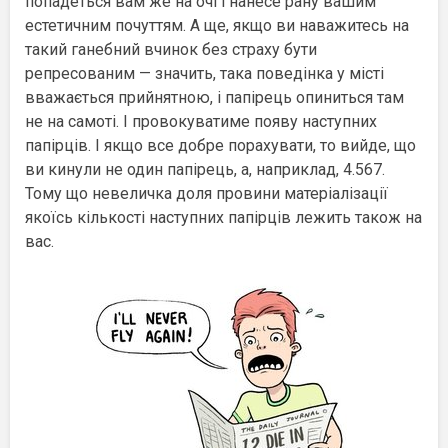
попадеться вам же на очі і нанесе рану вашим
естетичним почуттям. А ще, якщо ви наважитесь на
такий ганебний вчинок без страху бути
репресованим — значить, така поведінка у місті
вважається прийнятною, і папірець опиниться там
не на самоті. І провокуватиме появу наступних
папірців. І якщо все добре порахувати, то вийде, що
ви кинули не один папірець, а, наприклад, 4.567.
Тому що невеличка доля провини матеріалізації
якоїсь кількості наступних папірців лежить також на
вас.