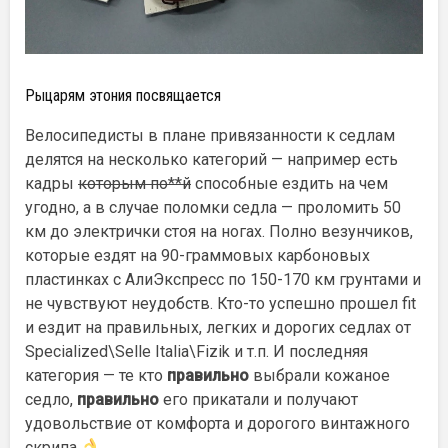
Рыцарям этония посвящается
Велосипедисты в плане привязанности к седлам
делятся на несколько категорий — например есть
кадры
которым по**й
способные ездить на чем
угодно, а в случае поломки седла — проломить 50
км до электрички стоя на ногах.
Полно везунчиков,
которые ездят на 90-граммовых карбоновых
пластинках с АлиЭкспресс по 150-170 км грунтами и
не чувствуют неудобств. Кто-то успешно прошел fit
и ездит на правильных, легких и дорогих седлах от
Specialized\Selle Italia\Fizik и т.п. И последняя
категория — те кто
правильно
выбрали кожаное
седло,
правильно
его прикатали и получают
удовольствие от комфорта и дорогого винтажного
скрипа