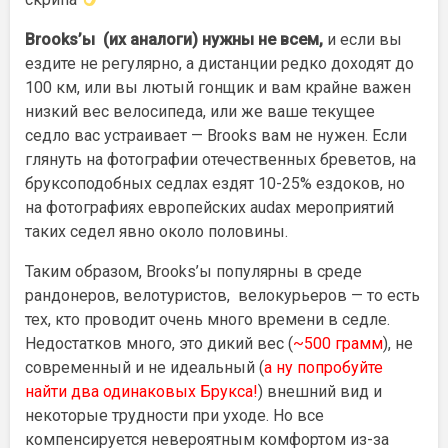
Brooks’ы (их аналоги) нужны не всем,
и если вы
ездите не регулярно, а дистанции редко доходят до
100 км, или вы лютый гонщик и вам крайне важен
низкий вес велосипеда, или же ваше текущее
седло вас устраивает — Brooks вам не нужен. Если
глянуть на фотографии отечественных бреветов, на
бруксоподобных седлах ездят 10-25% ездоков, но
на фотографиях европейских audax мероприятий
таких седел явно около половины.
Таким образом, Brooks’ы популярны в среде
рандонеров, велотуристов, велокурьеров — то есть
тех, кто проводит очень много времени в седле.
Недостатков много, это дикий вес (
~500 грамм
), не
современный и не идеальный
(
а ну попробуйте
найти два одинаковых Брукса!
) внешний вид и
некоторые трудности при уходе. Но все
компенсируется невероятным комфортом из-за