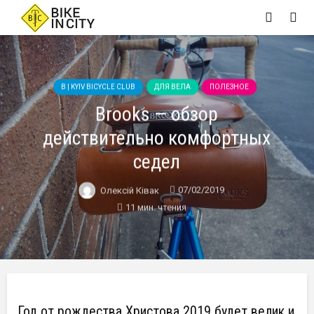
B | KYIV BICYCLE CLUB
ДЛЯ ВЕЛА
ПОЛЕЗНОЕ
Brooks — обзор
действительно комфортных
седел
07/02/2019
Олексій Ківак
11 мин. чтения
Год от рождества Христова 2019 будет велик и