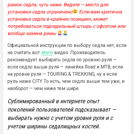
рамок седла, чуть ниже. Видите — место для
установки седла ограничено
Если вам критична
установка седла в крайних позициях, может
потребоваться подседельный штырь с офсетом или
вообще замена рамы
Официальной инструкции по выбору седла нет, если
не считать вот
этого
видео. Производитель
рекомендует выбирать седла по уровню руля —
если седло выше руля — линейка Road и MTB, если
на уровне руля — TOURING & TREKKING, ну а если
руль ниже CITY. То есть, чем седло выше тем уже, и
наоборот — чем ниже тем шире.
Сублимированный в инт
ернете опыт
поколений пользователей подсказывает —
выбирать нужно
с учетом
уровня руля и
с
учетом
ширины седалищных косте
й.