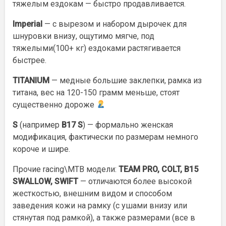
тяжелым ездокам — быстро продавливается.
Imperial
— с вырезом и набором дырочек для
шнуровки внизу, ощутимо мягче, под
тяжелыми(100+ кг) ездоками растягивается
быстрее.
TITANIUM
— медные большие заклепки, рамка из
титана, вес на 120-150 грамм меньше, стоят
существенно дороже
S
(например
B17 S
) — формально женская
модификация, фактически по размерам немного
короче и шире.
Прочие racing\MTB модели:
TEAM PRO, COLT, B15
SWALLOW, SWIFT
— отличаются более высокой
жесткостью, внешним видом и способом
заведения кожи на рамку (с ушами внизу или
стянутая под рамкой), а также размерами (все в