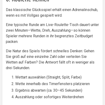
Das klassische Glücksspiel erhält einen Adrenalinschub,
wenn es mit Vollgas gespielt wird.
Eine typische Runde am Live-Roulette-Tisch dauert unter
zwei Minuten—Wette, Dreh, Auszahlung—so können
Spieler mehrere Runden in ihr begrenztes Zeitbudget
packen.
Die Natur des Spiels fördert schnelles Denken: Gehen
Sie groß auf eine einzelne Zahl oder verteilen Sie
Wetten auf Farben? Die Antwort fällt oft in weniger als
drei Sekunden.
Wettart auswählen (Straight, Split, Farbe)
Wette innerhalb des Timerfensters platzieren
Ergebnis abwarten (ca. 30–45 Sekunden)
Auszahlung oder sofortiges Weiterdrehen