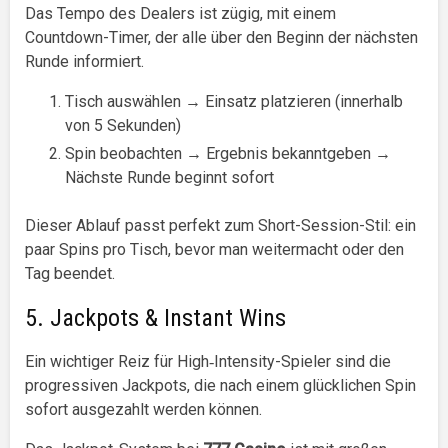
Das Tempo des Dealers ist zügig, mit einem
Countdown-Timer, der alle über den Beginn der nächsten
Runde informiert.
Tisch auswählen → Einsatz platzieren (innerhalb
von 5 Sekunden)
Spin beobachten → Ergebnis bekanntgeben →
Nächste Runde beginnt sofort
Dieser Ablauf passt perfekt zum Short-Session-Stil: ein
paar Spins pro Tisch, bevor man weitermacht oder den
Tag beendet.
5. Jackpots & Instant Wins
Ein wichtiger Reiz für High‑Intensity-Spieler sind die
progressiven Jackpots, die nach einem glücklichen Spin
sofort ausgezahlt werden können.