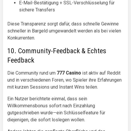
E-Mail-Bestätigung + SSL-Verschlüsselung für
sichere Transfers
Diese Transparenz sorgt dafür, dass schnelle Gewinne
schneller in Bargeld umgewandelt werden als bei vielen
Konkurrenten.
10. Community-Feedback & Echtes
Feedback
Die Community rund um
777 Casino
ist aktiv auf Reddit
und in verschiedenen Foren, wo Spieler ihre Erfahrungen
mit kurzen Sessions und Instant Wins teilen.
Ein Nutzer berichtete einmal, dass sein
Willkommensbonus sofort nach Einzahlung
gutgeschrieben wurde—ein Schlüsselfeature für
diejenigen, die sofort loslegen wollen.