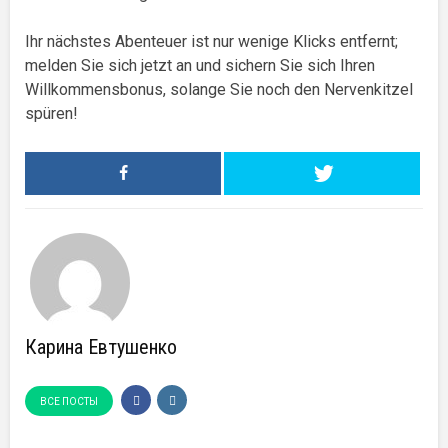
Ihr nächstes Abenteuer ist nur wenige Klicks entfernt;
melden Sie sich jetzt an und sichern Sie sich Ihren
Willkommensbonus, solange Sie noch den Nervenkitzel
spüren!
Карина Евтушенко
ВСЕ ПОСТЫ