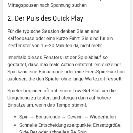
Mittagspausen nach Spannung suchen.
2. Der Puls des Quick Play
Für die typische Session denken Sie an eine
Kaffeepause oder eine kurze Fahrt: Sie sind für ein
Zeitfenster von 15–20 Minuten da, nicht mehr.
Innerhalb dieses Fensters ist der Spielablauf so
gestaltet, dass maximale Action entsteht: ein einzelner
Spin kann eine Bonusrunde oder eine Free‑Spin-Funktion
auslösen, die den Spieler ohne lange Wartezeit fesselt.
Spieler beginnen oft mit einem Low-Bet Slot, um die
Umgebung zu testen, und steigen dann auf höhere
Einsätze um, wenn das Tempo stimmt.
Spin → Bonusrunde → Gewinn → Wiederholen
Schnelle Entscheidungszeitpunkte: Einsatzgröße,
Side Bet oder schnelles Re‑Spin