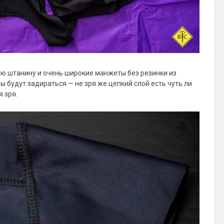
ую штанину и очень широкие манжеты без резинки из
ы будут задираться — не зря же цепкий слой есть чуть ли
 зря.