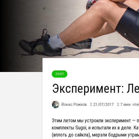
ЭКИП
Эксперимент: Ле
Йонас Рожков
21/07/2017
7 мин. чт
Этим летом мы устроили эксперимент — 
комплекты Sugoi, и испытали их в деле. К
(вплоть до сайкла), мерзли бодрыми утра