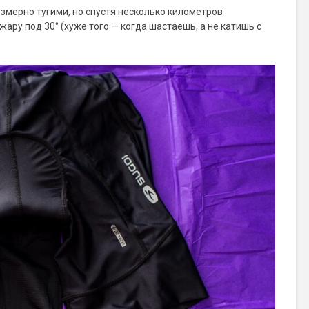
змерно тугими, но спустя несколько километров
ару под 30° (хуже того — когда шастаешь, а не катишь с