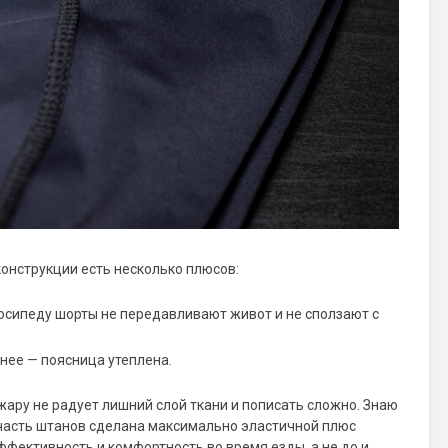
 конструкции есть несколько плюсов:
осипеду шорты не передавливают живот и не сползают с
нее — поясница утеплена.
 жару не радует лишний слой ткани и пописать сложно. Знаю
я часть штанов сделана максимально эластичной плюс
эффективность и комфортность во время езды, а не до и