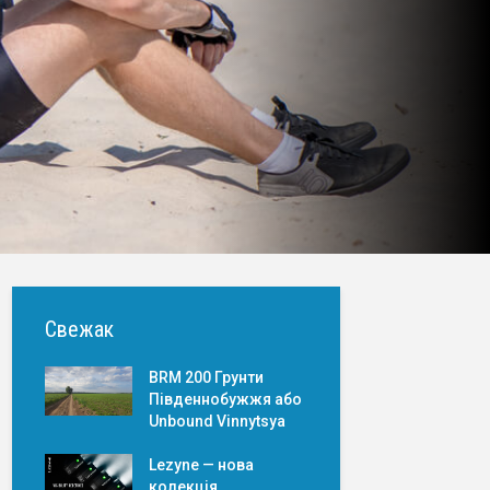
Свежак
BRM 200 Грунти
Південнобужжя або
Unbound Vinnytsya
Lezyne — нова
колекція