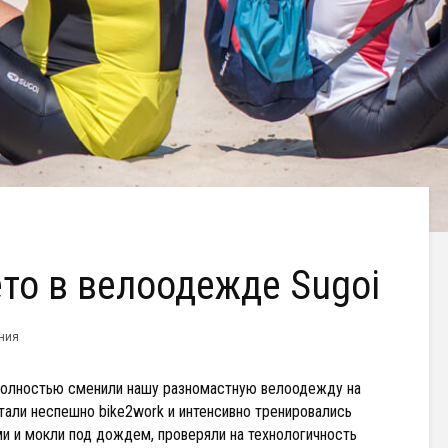
то в велоодежде Sugoi
ения
полностью сменили нашу разномастную велоодежду на
атали неспешно bike2work и интенсивно тренировались
ми и мокли под дождем, проверяли на технологичность