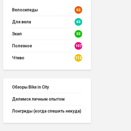
Велосипеды
62
Для вела
63
Экип
53
Полезное
107
Чтиво
112
Обзоры Bike in City
Делимся личным опытом
Лонгриды (когда спешить некуда)