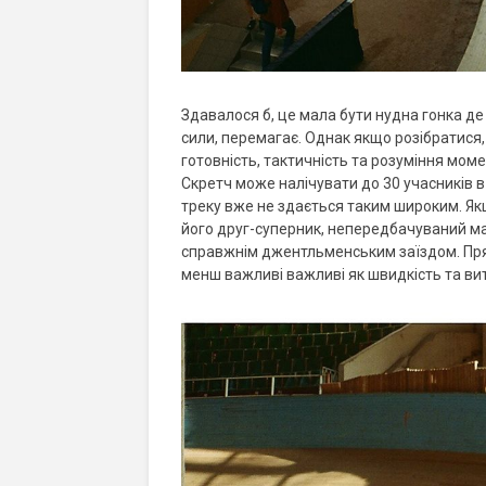
Здавалося б, це мала бути нудна гонка де р
сили, перемагає. Однак якщо розібратися,
готовність, тактичність та розуміння мом
Скретч може налічувати до 30 учасників в 
треку вже не здається таким широким. Якщ
його друг-суперник, непередбачуваний м
справжнім джентльменським заїздом. Прямо
менш важливі важливі як швидкість та ви