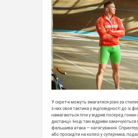
У скретчі можуть змагатися різні за стиле
з них своя тактика у відповідності до їх 
намагаються піти у відрив посеред гонки 
дистанції. Іноді такі відриви закінчуються
фальшива атака — натягування. Спринтери
або просидіти на колесі у суперника, пода