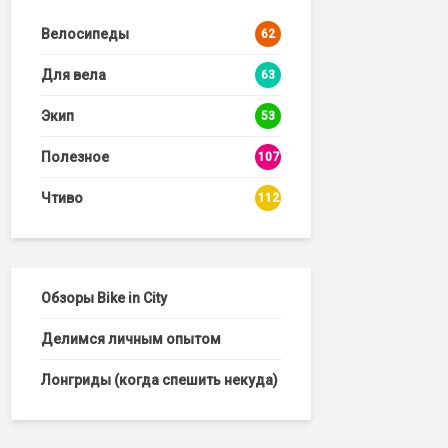
Велосипеды
62
Для вела
63
Экип
53
Полезное
107
Чтиво
112
Обзоры Bike in City
Делимся личным опытом
Лонгриды (когда спешить некуда)