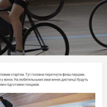
руповим стартом. Тут головне перетнути фініш першим.
км у жінок. На любительських змаганнях дистанції будуть
івні підготовки гонщиків.