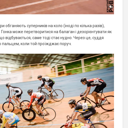
ери обганяють суперників на коло (іноді по кілька разів),
 Гонка може перетворитися на балаган і дезорієнтувати як
 що відбувається, саме тоді стає нудно. Через це, суддя
го пальцем, коли той проїжджає поруч.