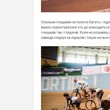
Оскільки гонщиків на полотні багато, і лід
важко зорієнтуватися хто де знаходиться.
гонщиків так і глядачів. Коли не розумієш
завжди слідкує за лідером і тицяє на ньо