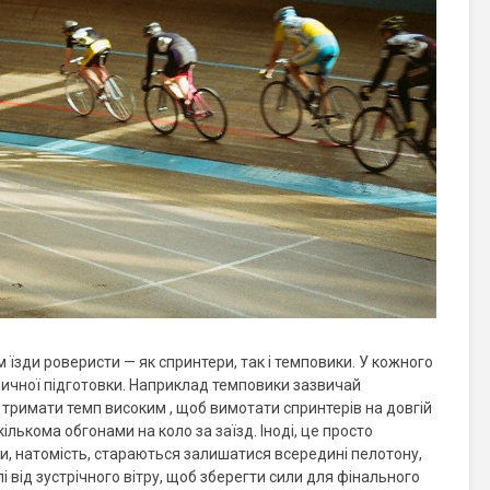
м їзди роверисти — як спринтери, так і темповики. У кожного
фізичної підготовки. Наприклад темповики зазвичай
і тримати темп високим , щоб вимотати спринтерів на довгій
 кількома обгонами на коло за заїзд. Іноді, це просто
, натомість, стараються залишатися всередині пелотону,
лі від зустрічного вітру, щоб зберегти сили для фінального