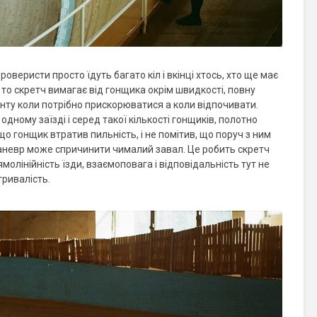
оверисти просто їдуть багато кіл і вкінці хтось, хто ще має
 то скретч вимагає від гонщика окрім швидкості, повну
енту коли потрібно прискорюватися а коли відпочивати.
одному заїзді і серед такої кількості гонщиків, полотно
о гонщик втратив пильність, і не помітив, що поруч з ним
аневр може спричинити чималий завал. Це робить скретч
лінійність їзди, взаємоповага і відповідальність тут не
тривалість.