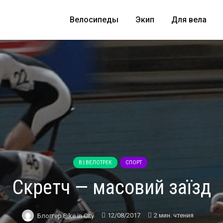
Велосипеды
Экип
Для вела
B | ВЕЛОТРЕК
СПОРТ
Скретч — масовий заїзд
12/08/2017
2 мин. чтения
Блоггер Bike in City