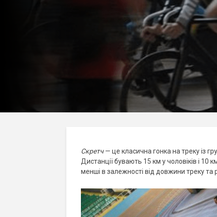
Скретч
— це класична гонка на треку із г
Дистанції бувають 15 км у чоловіків і 10 
менші в залежності від довжини треку та р