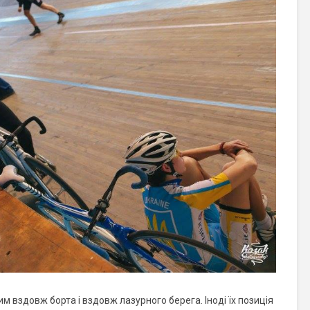
м вздовж борта і вздовж лазурного берега. Іноді їх позиція