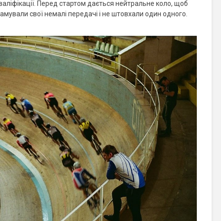
валіфікації. Перед стартом дається нейтральне коло, щоб
ламували свої немалі передачі і не штовхали один одного.