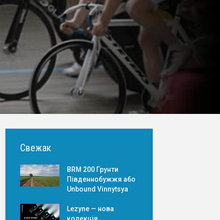
Свежак
BRM 200 Грунти
Південнобужжя або
Unbound Vinnytsya
Lezyne — нова
колекція