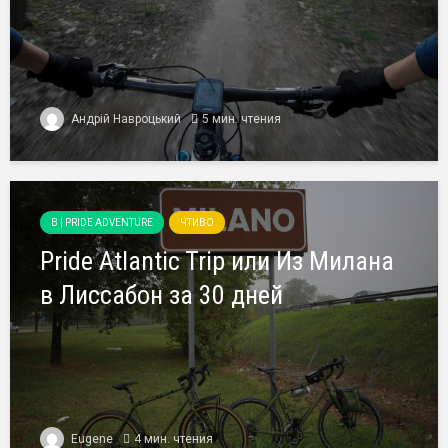
Андрій Навроцький
5 мин. чтения
B | PRIDE ADVENTURE
ЧТИВО
Pride Atlantic Trip или Из Милана
в Лиссабон за 30 дней
Eugene
4 мин. чтения