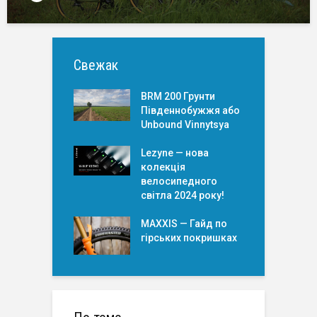
Свежак
BRM 200 Грунти
Південнобужжя або
Unbound Vinnytsya
Lezyne — нова
колекція
велосипедного
світла 2024 року!
MAXXIS — Гайд по
гірських покришкаx