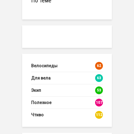
По теме
Велосипеды
62
Для вела
63
Экип
53
Полезное
107
Чтиво
112