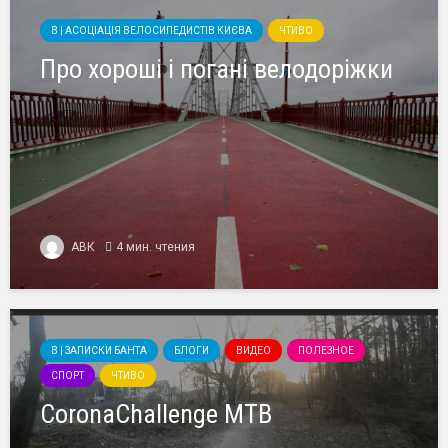
B | АСОЦІАЦІЯ ВЕЛОСИПЕДИСТІВ КИЄВА
ЧТИВО
Про хороші і погані велодоріжки
АВК
4 мин. чтения
B | ЗАПИСКИ БАНТА
БЛОГИ
ВИДЕО
ПОЛЕЗНОЕ
СПОРТ
ЧТИВО
CoronaChallenge MTB