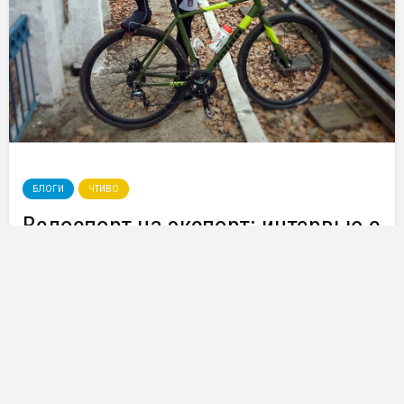
БЛОГИ
ЧТИВО
Велоспорт на экспорт: интервью с
членом сборной Украины по
маунтинбайку
Блоггер Bike in City
17/11/2017
6 мин. чтения
Пока в межсезонье погода оставляет желать
лучшего, а выезд на покатуху кажется