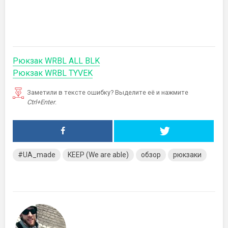
Рюкзак WRBL ALL BLK
Рюкзак WRBL TYVEK
Заметили в тексте ошибку? Выделите её и нажмите
Ctrl+Enter
.
#UA_made
KEEP (We are able)
обзор
рюкзаки