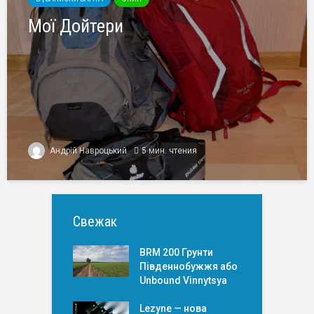
Мої Дойтери
Андрій Навроцький
5 мин. чтения
Свежак
BRM 200 Грунти
Південнобужжя або
Unbound Vinnytsya
Lezyne — нова