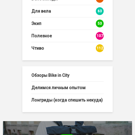
Для вела
63
Экип
53
Полезное
107
Чтиво
112
Обзоры Bike in City
Делимся личным опытом
Лонгриды (когда спешить некуда)