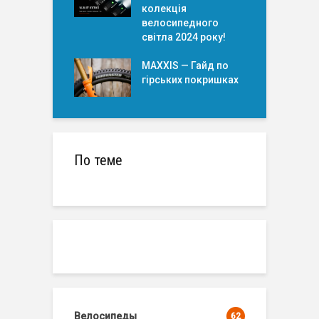
колекція
велосипедного
світла 2024 року!
MAXXIS — Гайд по
гірських покришкаx
По теме
Велосипеды
62