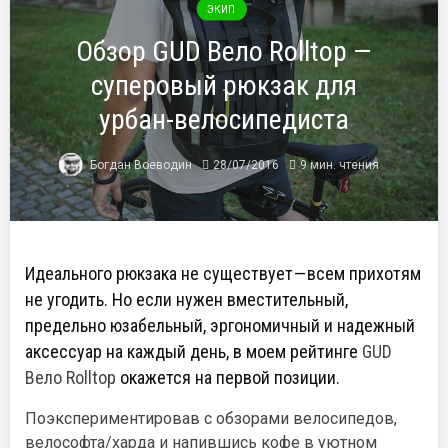
ЭКИП
Обзор GUD Вело Rolltop —
суперовый рюкзак для
урбан-велосипедиста
Богдан Воеводин
28/07/2016
9 мин. чтения
Идеального рюкзака не существует — всем прихотям
не угодить. Но если нужен вместительный,
предельно юзабельный, эргономичный и надежный
аксессуар на каждый день, в моем рейтинге
GUD
Вело Rolltop
окажется на первой позиции.
Поэкспериментировав с обзорами велосипедов,
велософта/харда и напившись кофе в уютном