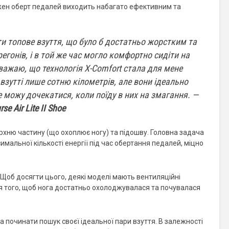
ожен оберт педалей виходить набагато ефективним та
и топове взуття, що було б достатньо жорстким та
регонів, і в той же час могло комфортно сидіти на
вважаю, що технологія X-Comfort стала для мене
 взутті лише сотню кілометрів, але вони ідеально
е можу дочекатися, коли поїду в них на змагання. —
se Air Lite II Shoe
хню частину (що охоплює ногу) та підошву. Головна задача
мальної кількості енергії під час обертання педалей, міцно
 Щоб досягти цього, деякі моделі мають вентиляційні
для того, щоб нога достатньо охолоджувалася та почувалася
 починати пошук своєї ідеальної пари взуття. В залежності