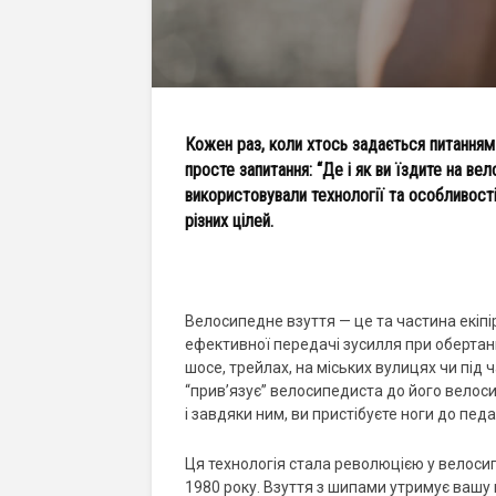
Кожен раз, коли хтось задається питанням 
просте запитання: “Де і як ви їздите на вел
використовували технології та особливост
різних цілей.
Велосипедне взуття — це та частина екіпі
ефективної передачі зусилля при обертанн
шосе, трейлах, на міських вулицях чи під 
“прив’язує” велосипедиста до його велосип
і завдяки ним, ви пристібуєте ноги до пе
Ця технологія стала революцією у велосип
1980 року. Взуття з шипами утримує вашу но