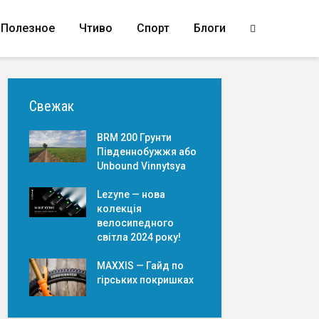
Полезное
Чтиво
Спорт
Блоги
Свежак
BRM 200 Грунти
Південнобужжя або
Unbound Vinnytsya
Lezyne — нова
колекція
велосипедного
світла 2024 року!
MAXXIS — Гайд по
гірських покришкаx