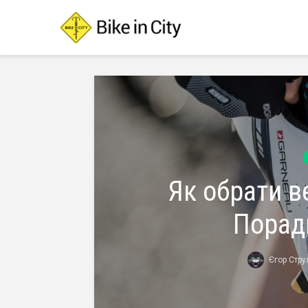
Як обрати в
Поради
Єгор Стру