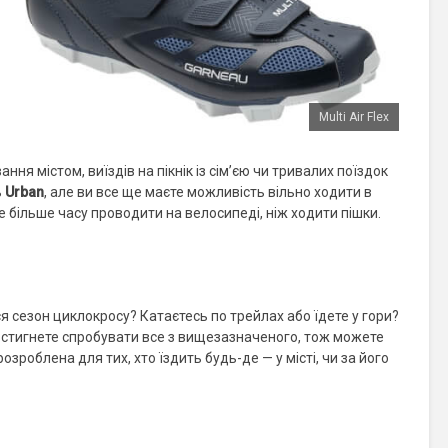
Multi Air Flex
ня містом, виїздів на пікнік із сім’єю чи тривалих поїздок
ь
Urban
, але ви все ще маєте можливість вільно ходити в
е більше часу проводити на велосипеді, ніж ходити пішки.
я сезон циклокросу? Катаєтесь по трейлах або їдете у гори?
 встигнете спробувати все з вищезазначеного, тож можете
розроблена для тих, хто їздить будь-де — у місті, чи за його