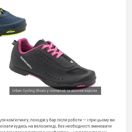
Urban Cycling Shoes у чоловічій та жіночій версіях.
я ком’ютингу, походів у бар після роботи — і при цьому ви
оїхати кудись на велосипеді, без необхідності змінювати