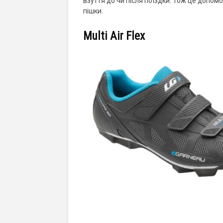
взуття до чи після поїздки. Тож це допо
пішки.
Multi Air Flex