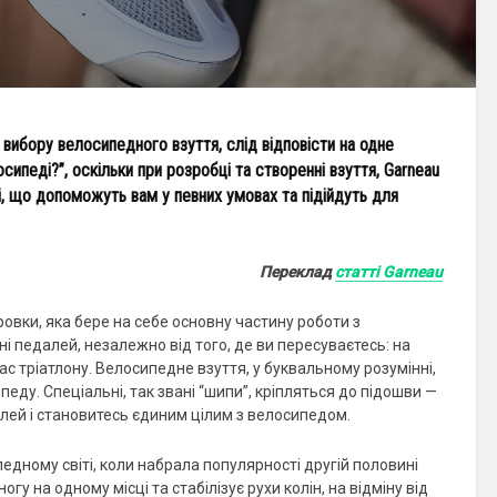
вибору велосипедного взуття, слід відповісти на одне
осипеді?”, оскільки при розробці та створенні взуття, Garneau
і, що допоможуть вам у певних умовах та підійдуть для
Переклад
статті Garneau
ровки, яка бере на себе основну частину роботи з
і педалей, незалежно від того, де ви пересуваєтесь: на
час тріатлону. Велосипедне взуття, у буквальному розумінні,
еду. Спеціальні, так звані “шипи”, кріпляться до підошви —
далей і становитесь єдиним цілим з велосипедом.
едному світі, коли набрала популярності другій половині
гу на одному місці та стабілізує рухи колін, на відміну від