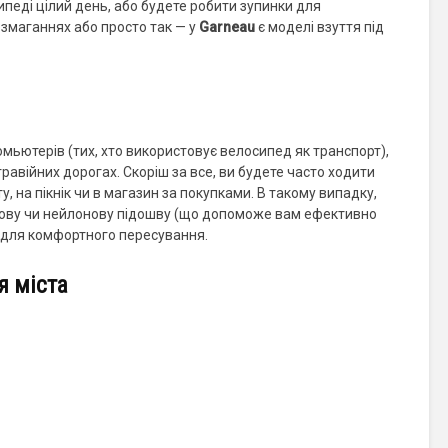
ипеді цілий день, або будете робити зупинки для
а змаганнях або просто так — у
Garneau
є моделі взуття під
омьютерів (тих, хто використовує велосипед як транспорт),
гравійних дорогах. Скоріш за все, ви будете часто ходити
у, на пікнік чи в магазин за покупками. В такому випадку,
мову чи нейлонову підошву (що допоможе вам ефективно
 для комфортного пересування.
я міста