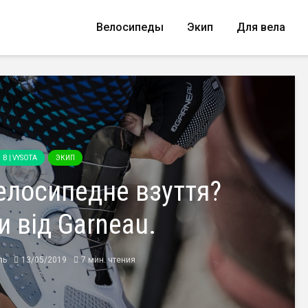
Велосипеды
Экип
Для вела
B | VYSOTA
ЭКИП
елосипедне взуття?
 від Garneau.
ль
13/05/2019
7 мин. чтения