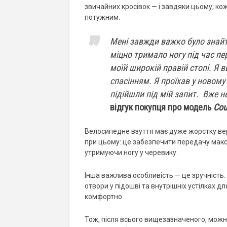
звичайних кросівок — і завдяки цьому, к
потужним.
Мені завжди важко було знайт
міцно тримало ногу під час пе
моїй широкій правій стопі. Я 
спасінням. Я проїхав у новому
підійшли під мій запит. Вже н
відгук покупця про модель
Cour
Велосипедне взуття має дуже жорстку вер
при цьому: це забезпечити передачу макси
утримуючи ногу у черевику.
Інша важлива особливість — це зручність.
отвори у підошві та внутрішніх устілках 
комфортно.
Тож, після всього вищезазначеного, можна