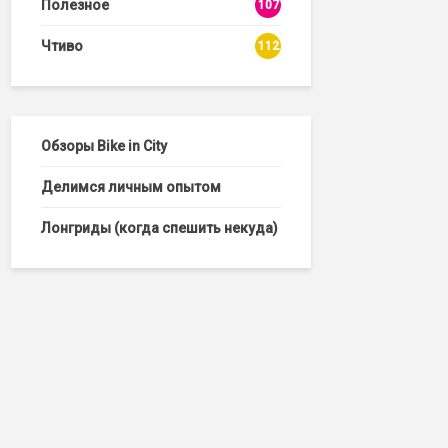
Полезное
107
Чтиво
112
Обзоры Bike in City
Делимся личным опытом
Лонгриды (когда спешить некуда)