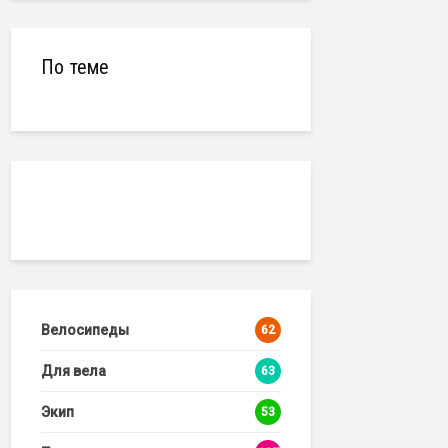
По теме
Велосипеды
62
Для вела
63
Экип
53