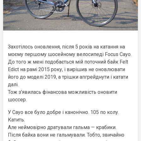
Захотілось оновлення, після 5 років на катання на
моєму першому шосейному велосипеді Focus Cayo.
До того ж мені подобається мій поточний байк Felt
Edict на рамі 2015 року, і вирішив не оновлювати
його до моделі 2019, а трішки апгрейднути і катати
далі.
Тож з’явилась фінансова можливість оновити
шоссер.
У Cayo все було добре і канонічно. 105 по колу.
Катить.
Але неймовірно дратували гальма — крабики.
Після байка вони не гальмували. Тобто, звичайно