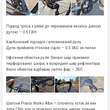
Підвод троса з рами до перемикача якоюсь дикою
дугою — 0.5 ГВН
Карбоновий підсиділ і алюмінієвий руль.
Дупа прийняла стокове сідло — 0.5 ЗБС за палки.
Офігенна обмотка руля. Ззовні шар приємної
перфорованої шкіри, а всередині шар рефлектора.
Вночі обмотка відбиває світло фар — ЗБС
Шатуни Praxis Works Alba — спочатку хотів за них
дати ГВН, але їх приємно крутити, ніяких дивних