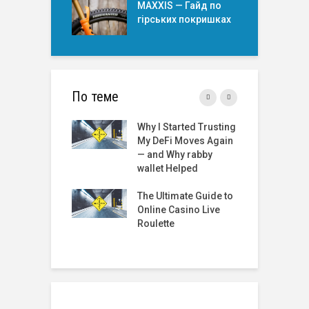
MAXXIS — Гайд по
гірських покришкаx
По теме
Started Trusting
Roulette Online Real
T
Fi Moves Again
Money India: A
t
 Why rabby
Comprehensive
 Helped
Review
R
2
timate Guide to
The Best Online
G
 Casino Live
Roulette Sites: A
te
Comprehensive
Guide