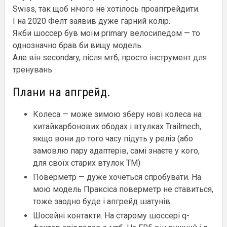
Swiss, так щоб нічого не хотілось проапгрейдити.
І на 2020 Фелт заявив дуже гарний колір.
Якби шоссер був моїм primary велосипедом — то
однозначно брав би вищу модель.
Але він secondary, після мтб, просто інструмент для
тренувань
Плани на апгрейд.
Колеса — може зимою зберу нові колеса на
китайкарбонових ободах і втулках Trailmech,
якщо вони до того часу підуть у реліз (або
замовлю пару адаптерів, самі знаєте у кого,
для своїх старих втулок ТМ)
Поверметр — дуже хочеться спробувати. На
мою модель Праксіса поверметр не ставиться,
тоже заодно буде і апгрейд шатунів.
Шосейні контакти. На старому шоссері q-