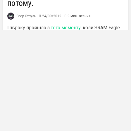
потому.
Єгор Струль
24/09/2019
9 мин. чтения
Півроку пройшло з
того моменту
, коли SRAM Eagle
AXS відправився у тестовий політ. Як ця електронна
трансмісія показала себе за шість місяців активного
використання, більш ніж шестидесять поїздок та
45,000 метрів набору висоти, піде мова у цій статті.
Переклад
статті Майка Леві
, pinkbike.com
В певний момент, рішення додати ще одну зірочку
до касети, вже не буде мати ніякого сенсу. Деякі
погодяться з тим, що це давно пройдений етап — і
раптом, на дворі 2019 рік, у нас на касеті 12 зірочок,
одна з яких розміром зі сковорідку. Передній
перемикач — відсутній, діапазон передач —
величезний, і не залишилося майже ніяких нарікань
щодо роботи трансмісії. І не потрібно навіть