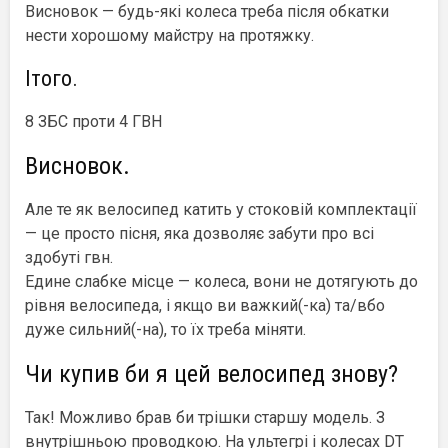
Висновок — будь-які колеса треба після обкатки
нести хорошому майстру на протяжку.
Ітого.
8 ЗБС проти 4 ГВН
Висновок.
Але те як велосипед катить у стоковій комплектації
— це просто пісня, яка дозволяє забути про всі
здобуті гвн.
Едине слабке місце — колеса, вони не дотягують до
рівня велосипеда, і якщо ви важкий(-ка) та/вбо
дуже сильний(-на), то їх треба міняти.
Чи купив би я цей велосипед знову?
Так! Можливо брав би трішки старшу модель. З
внутрішньою проводкою. На ультегрі і колесах DT