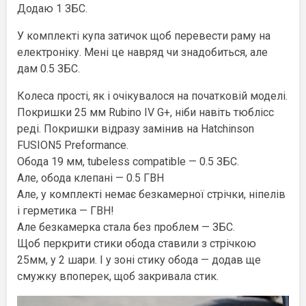
Додаю 1 ЗБС.
У комплекті купа затичок щоб перевести раму на
електроніку. Мені це навряд чи знадобиться, але
дам 0.5 ЗБС.
Колеса прості, як і очікувалося на початковій моделі.
Покришки 25 мм Rubino IV G+, ніби навіть тюблісс
реді. Покришки відразу замінив на Hatchinson
FUSION5 Preformance.
Обода 19 мм, tubeless compatible — 0.5 ЗБС.
Але, обода клепані — 0.5 ГВН
Але, у комплекті немає безкамерної стрічки, ніпелів
і герметика — ГВН!
Але безкамерка стала без проблем — ЗБС.
Щоб перкрити стики обода ставили з стрічкою
25мм, у 2 шари. І у зоні стику обода — додав ще
смужку впоперек, щоб закривала стик.