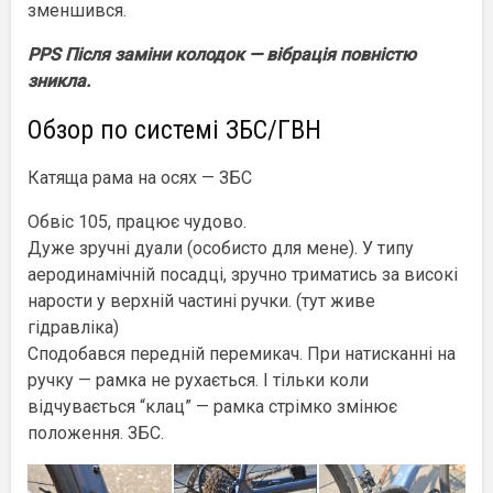
зменшився.
PPS Після заміни колодок — вібрація повністю
зникла.
Обзор по системі ЗБС/ГВН
Катяща рама на осях — ЗБС
Обвіс 105, працює чудово.
Дуже зручні дуали (особисто для мене). У типу
аеродинамічній посадці, зручно триматись за високі
нарости у верхній частині ручки. (тут живе
гідравліка)
Сподобався передній перемикач. При натисканні на
ручку — рамка не рухається. І тільки коли
відчувається “клац” — рамка стрімко змінює
положення. ЗБС.