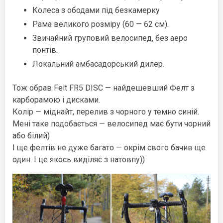
Колеса з ободами під безкамерку
Рама великого розміру (60 — 62 см).
Звичайний груповий велосипед, без аеро
понтів.
Локальний амбасадорський дилер.
Тож обрав Felt FR5 DISC — найдешевший Фелт з
карборамою і дисками.
Колір — міднайт, перелив з чорного у темно синій.
Мені таке подобається — велосипед має бути чорний
або білий)
І ще фелтів не дуже багато — окрім свого бачив ще
один. І це якось виділяє з натовпу))