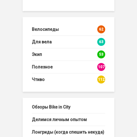
Велосипеды
62
Для вела
63
Экип
53
Полезное
107
Чтиво
112
Обзоры Bike in City
Делимся личным опытом
Лонгриды (когда спешить некуда)