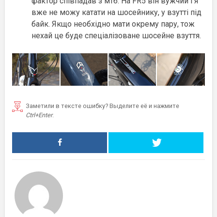
фактор співпадав з мтб. На FR5 він вужчий і я
вже не можу катати на шосейнику, у взутті під
байк. Якщо необхідно мати окрему пару, тож
нехай це буде спеціалізоване шосейне взуття.
Заметили в тексте ошибку? Выделите её и нажмите
Ctrl+Enter
.