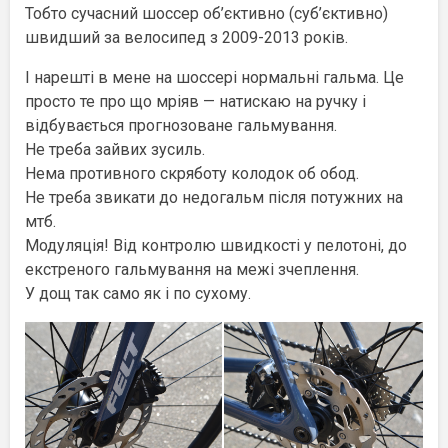
Тобто сучасний шоссер об’єктивно (суб’єктивно)
швидший за велосипед з 2009-2013 років.
І нарешті в мене на шоссері нормальні гальма. Це
просто те про що мріяв — натискаю на ручку і
відбувається прогнозоване гальмування.
Не треба зайвих зусиль.
Нема противного скряботу колодок об обод.
Не треба звикати до недогальм після потужних на
мтб.
Модуляція! Від контролю швидкості у пелотоні, до
екстреного гальмування на межі зчеплення.
У дощ так само як і по сухому.