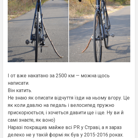
І от вже накатано за 2500 км — можна щось
написати.
Він катить.
Не знаю як описати відчуття їзди на ньому вгору. Це
як коли давлю на педаль і велосипед пружно
прискорюється, і хочеться давити ще і ще. Ну ви й
самі знаєте, як воно)
Наразі покращив майже всі PR у Страві, а я зараз
делеко не у такій формі як був у 2015-2016 роках.