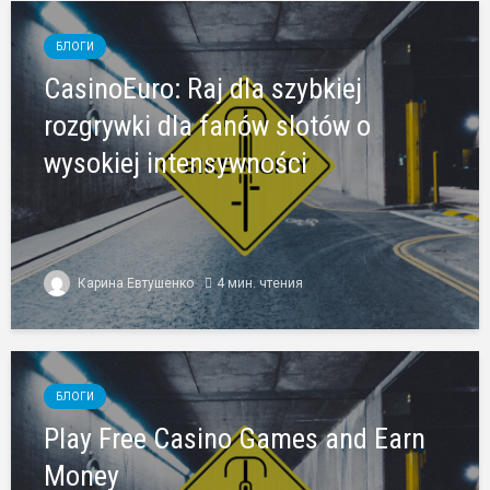
БЛОГИ
CasinoEuro: Raj dla szybkiej
rozgrywki dla fanów slotów o
wysokiej intensywności
Карина Евтушенко
4 мин. чтения
БЛОГИ
Play Free Casino Games and Earn
Money