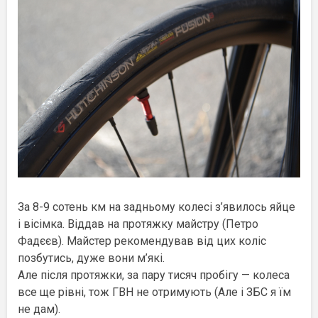
За 8-9 сотень км на задньому колесі з’явилось яйце
і вісімка. Віддав на протяжку майстру (Петро
Фадєєв). Майстер рекомендував від цих коліс
позбутись, дуже вони м’які.
Але після протяжки, за пару тисяч пробігу — колеса
все ще рівні, тож ГВН не отримують (Але і ЗБС я їм
не дам).