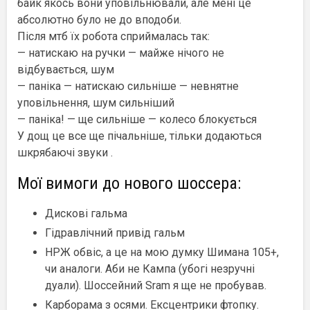
байк якось вони уповільнювали, але мені це
абсолютно було не до вподоби.
Після мтб їх робота сприймалась так:
— натискаю на ручки — майже нічого не
відбувається, шум
— паніка — натискаю сильніше — невнятне
уповільнення, шум сильніший
— паніка! — ще сильніше — колесо блокується
У дощ це все ще пічальніше, тільки додаються
шкрябаючі звуки .
Мої вимоги до нового шоссера:
Дискові гальма
Гідравлічний привід гальм
НРЖ обвіс, а це на мою думку Шимана 105+,
чи аналоги. Аби не Кампа (убогі незручні
дуали). Шоссейний Sram я ще не пробував.
Карборама з осями. Ексцентрики фтопку.