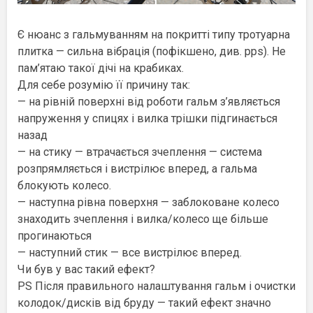
Є нюанс з гальмуванням на покритті типу тротуарна
плитка — сильна вібрація (пофікшено, див. pps). Не
пам’ятаю такої дічі на крабиках.
Для себе розумію її причину так:
— на рівній поверхні від роботи гальм з’являється
напруження у спицях і вилка трішки підгинається
назад
— на стику — втрачається зчеплення — система
розпрямляється і вистрілює вперед, а гальма
блокують колесо.
— наступна рівна поверхня — заблоковане колесо
знаходить зчеплення і вилка/колесо ще більше
прогинаються
— наступний стик — все вистрілює вперед.
Чи був у вас такий ефект?
PS Після правильного налаштування гальм і очистки
колодок/дисків від бруду — такий ефект значно