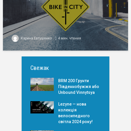
Карина Евтушенко
4 мин. чтения
Свежак
BRM 200 Грунти
Південнобужжя або
Unbound Vinnytsya
Lezyne — нова
колекція
велосипедного
світла 2024 року!