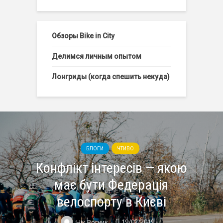
Обзоры Bike in City
Делимся личным опытом
Лонгриды (когда спешить некуда)
БЛОГИ
ЧТИВО
Конфлікт інтересів — якою
має бути Федерація
велоспорту в Києві
19/02/2019
Нік Вогник