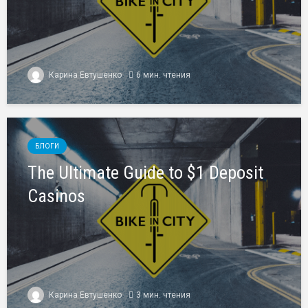
Карина Евтушенко
6 мин. чтения
БЛОГИ
The Ultimate Guide to $1 Deposit
Casinos
Карина Евтушенко
3 мин. чтения