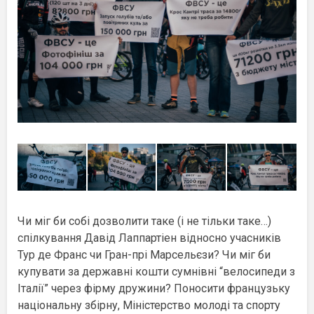
Чи міг би собі дозволити таке (і не тільки таке…)
спілкування Давід Лаппартіен відносно учасників
Тур де Франс чи Гран-прі Марсельєзи? Чи міг би
купувати за державні кошти сумнівні “велосипеди з
Італії” через фірму дружини? Поносити французьку
національну збірну, Міністерство молоді та спорту