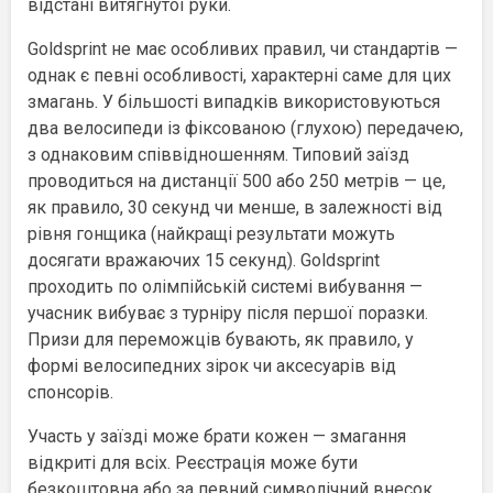
відстані витягнутої руки.
Goldsprint не має особливих правил, чи стандартів —
однак є певні особливості, характерні саме для цих
змагань. У більшості випадків використовуються
два велосипеди із фіксованою (глухою) передачею,
з однаковим співвідношенням. Типовий заїзд
проводиться на дистанції 500 або 250 метрів — це,
як правило, 30 секунд чи менше, в залежності від
рівня гонщика (найкращі результати можуть
досягати вражаючих 15 секунд). Goldsprint
проходить по олімпійській системі вибування —
учасник вибуває з турніру після першої поразки.
Призи для переможців бувають, як правило, у
формі велосипедних зірок чи аксесуарів від
спонсорів.
Участь у заїзді може брати кожен — змагання
відкриті для всіх. Реєстрація може бути
безкоштовна або за певний символічний внесок.