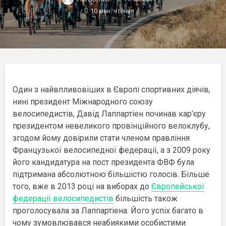
10 мин. чтения
Один з найвпливовіших в Європі спортивних діячів,
нині президент Міжнародного союзу
велосипедистів, Давід Лаппартіен починав кар’єру
президентом невеликого провінційного велоклубу,
згодом йому довірили стати членом правління
Французької велосипедної федерації, а з 2009 року
його кандидатура на пост президента ФВФ була
підтримана абсолютною більшістю голосів. Більше
того, вже в 2013 році на виборах до
Європейської
федерації велосипедистів
більшість також
проголосувала за Лаппартіена. Його успіх багато в
чому зумовлювався неабиякими особистими