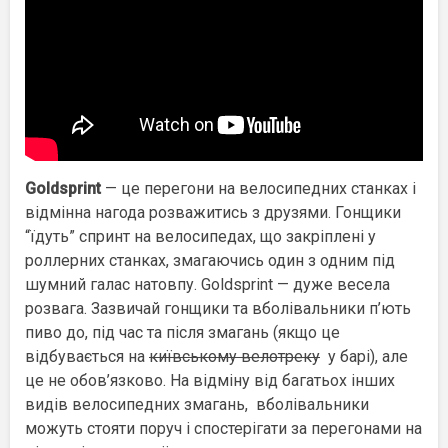
Goldsprint
— це перегони на велосипедних станках і
відмінна нагода розважитись з друзями. Гонщики
“їдуть” спринт на велосипедах, що закріплені у
роллерних станках, змагаючись один з одним під
шумний галас натовпу. Goldsprint — дуже весела
розвага. Зазвичай гонщики та вболівальники п’ють
пиво до, під час та після змагань (якщо це
відбувається
на
київському велотреку
у барі), але
це не обов’язково. На відміну від багатьох інших
видів велосипедних змагань, вболівальники
можуть стояти поруч і спостерігати за перегонами на