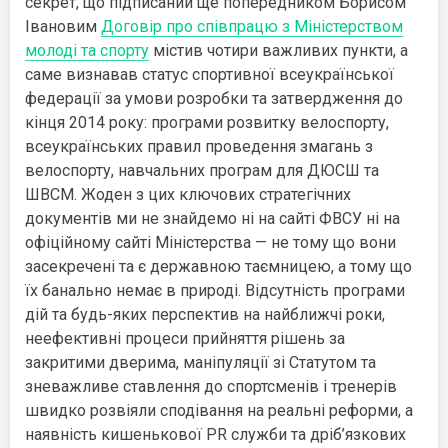
секрет, що підписаний ще попередником Борисом
Івановим
Договір про співпрацю з Міністерством
молоді та спорту
містив чотири важливих пункти, а
саме визнавав статус спортивної всеукраїнської
федерації за умови розробки та затвердження
до
кінця 2014 року
: програми розвитку велоспорту,
всеукраїнських правил проведення змагань
з
велоспорту, навчальних програм для ДЮСШ та
ШВСМ. Жоден з цих ключових стратегічних
документів ми не знайдемо ні на сайті ФВСУ ні на
офіційному сайті Міністерства — не тому що вони
засекречені та є державною таємницею, а тому що
їх банально немає в природі. Відсутність програми
дій та будь-яких перспектив на найближчі роки,
неефективні
п
роцеси прийняття рішень за
закритими дверима, маніпуляції зі Статутом та
зневажливе ставлення до спортсменів і тренерів
швидко розвіяли сподівання на реальні реформи, а
н
а
явність
кишенькової
PR
служби та др
іб’язкових