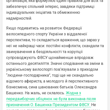
організація, яка формулює єдині правила для всіх та
забезпечує спільний інтерес, завдяки підтримці
індивідуальних ініціатив та обмеженню
надмірностей.
Якщо подивитись на розвиток Федерації
велосипедного спорту України
з віддаленої
перспективи, то складається враження, що зараз у
неї не найкращі часи: постійні конфлікти, скандали та
звинувачення в бездіяльності та корупції
супроводжують ФВСУ щонайменше впродовж
останнього десятиліття. Значні сподівання на зміни в
українському велоспорті пов’язували з приходом
“людини-господарника”, тоді ще не скандально
відомого
афериста
, а молодого й перспективного
бізнесмена, сина шанованих батьків Олександра
Башенко
. На жаль, не склалось.
Жодна з
передвиборчих обіцянок не була виконана після
призначення О. Башенка Президентом ФВСУ.
Не