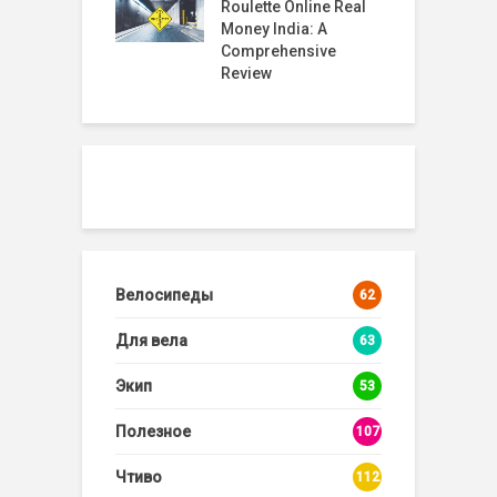
timate Guide to
Roulette Online Real
G
 Casino Live
Money India: A
te
Comprehensive
Review
Велосипеды
62
Для вела
63
Экип
53
Полезное
107
Чтиво
112