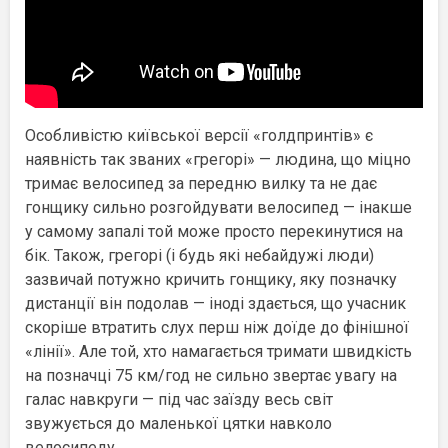
Особливістю київської версії «голдпринтів» є
наявність так званих «грегорі» — людина, що міцно
тримає велосипед за передню вилку та не дає
гонщику сильно розгойдувати велосипед — інакше
у самому запалі той може просто перекинутися на
бік. Також, грегорі (і будь які небайдужі люди)
зазвичай потужно кричить гонщику, яку позначку
дистанції він подолав — іноді здається, що учасник
скоріше втратить слух перш ніж доїде до фінішної
«лінії». Але той, хто намагається тримати швидкість
на позначці 75 км/год не сильно звертає увагу на
галас навкруги — під час заїзду весь світ
звужується до маленької цятки навколо
велосипеду.