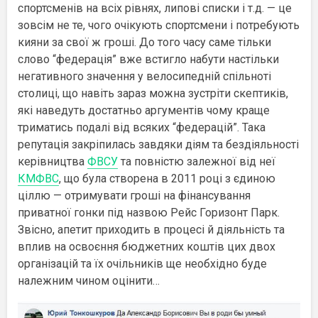
спортсменів на всіх рівнях, липові списки і т.д. — це
зовсім не те, чого очікують спортсмени і потребують
кияни за свої ж гроші. До того часу саме тільки
слово “федерація” вже встигло набути настільки
негативного значення у велосипедній спільноті
столиці, що навіть зараз можна зустріти скептиків,
які наведуть достатньо аргументів чому краще
триматись подалі від всяких “федерацій”. Така
репутація закріпилась завдяки діям та бездіяльності
керівництва
ФВСУ
та повністю залежної від неї
КМФВС
, що була створена в 2011 році з єдиною
ціллю — отримувати гроші на фінансування
приватної гонки під назвою Рейс Горизонт Парк.
Звісно, апетит приходить в процесі й діяльність та
вплив на освоєння бюджетних коштів цих двох
організацій та їх очільників ще необхідно буде
належним чином оцінити…