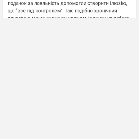
подачок за лояльність допомогли створити ілюзію,
що “все під контролем”. Так, подібно хронічний
алкоголік може одягнути костюм і ходити на роботу,
але вже ввечері ми побачимо його в товаристві все
тих же “старих друзів”.