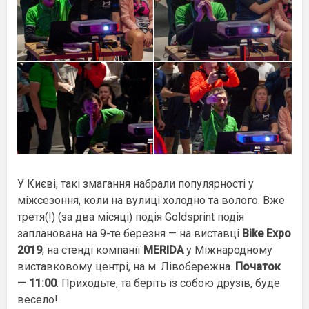
У Києві, такі змагання набрали популярності у
міжсезоння, коли на вулиці холод
но та волого. Вже
третя(!) (за два місяці) подія Goldsprint подія
запланована на 9-те березня — на виставці
Bike Expo
2019
, на стенді компанії
MERIDA
у Міжнародному
виставковому центрі, на м. Лівобережна.
Початок
— 11:00
. Приходьте, та беріть із собою друзів, буде
весело!