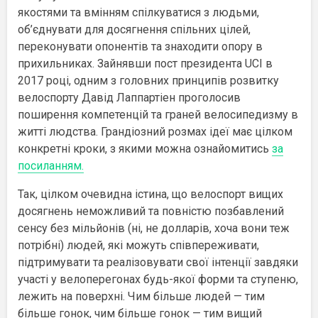
якостями та вмінням спілкуватися з людьми,
об’єднувати для досягнення спільних цілей,
переконувати опонентів та знаходити опору в
прихильниках. Зайнявши пост президента UCI в
2017 році, одним з головних принципів розвитку
велоспорту Давід Лаппартіен проголосив
поширення компетенцій та граней велосипедизму в
житті людства. Грандіозний розмах ідеї має цілком
конкретні кроки, з якими можна ознайомитись
за
посиланням.
Так, цілком очевидна істина, що велоспорт вищих
досягнень неможливий та повністю позбавлений
сенсу без мільйонів (ні, не долларів, хоча вони теж
потрібні) людей, які можуть співпереживати,
підтримувати та реалізовувати свої інтенції завдяки
участі у велоперегонах будь-якої форми та ступеню,
лежить на поверхні. Чим більше людей — тим
більше гонок, чим більше гонок — тим вищий