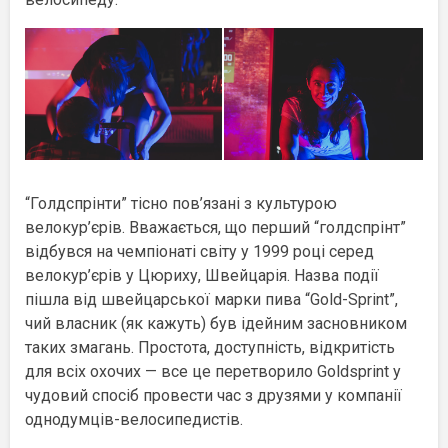
“Голдспрінти” тісно пов’язані з культурою
велокур’єрів. Вважається, що перший “голдспрінт”
відбувся на чемпіонаті світу у 1999 році серед
велокур’єрів у Цюриху, Швейцарія. Назва події
пішла від швейцарської марки пива “Gold-Sprint”,
чий власник (як кажуть) був ідейним засновником
таких змагань. Простота, доступність, відкритість
для всіх охочих — все це перетворило Goldsprint у
чудовий спосіб провести час з друзями у компанії
однодумців-велосипедистів.