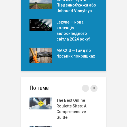
Південнобужжя або
Unbound Vinnytsya
Lezyne — нова
колекція
велосипедного
світла 2024 року!
MAXXIS — Гайд по
гірських покришкаx
По теме
Started Trusting
The Best Online
T
Fi Moves Again
Roulette Sites: A
t
 Why rabby
Comprehensive
 Helped
Guide
R
2