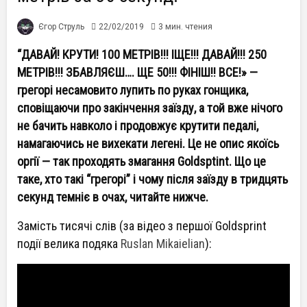
Єгор Струль
22/02/2019
3 мин. чтения
“ДАВАЙ! КРУТИ! 100 МЕТРІВ!!! ІЩЕ!!! ДАВАЙ!!! 250
МЕТРІВ!!! ЗБАВЛЯЄШ…. ЩЕ 50!!! ФІНІШ!! ВСЕ!» —
грегорі несамовито лупить по руках гонщика,
сповіщаючи про закінчення заїзду, а той вже нічого
не бачить навколо і продовжує крутити педалі,
намагаючись не вихекати легені. Це не опис якоїсь
оргії — так проходять змагання Goldsptint. Що це
таке, хто такі “грегорі” і чому після заїзду в тридцять
секунд темніє в очах, читайте нижче.
Замість тисячі слів (за відео з першої Goldsprint
події велика подяка
Ruslan Mikaielian
):