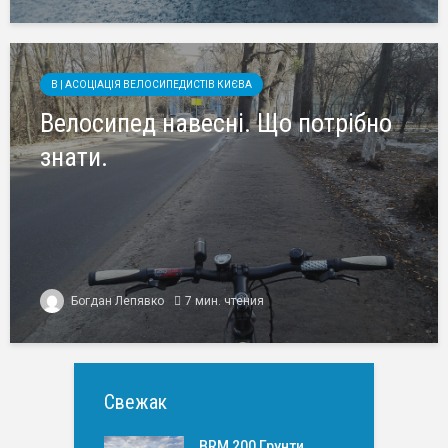
B | АСОЦІАЦІЯ ВЕЛОСИПЕДИСТІВ КИЄВА
Велосипед навесні. Що потрібно
знати.
Богдан Лепявко
7 мин. чтения
Свежак
BRM 200 Грунти