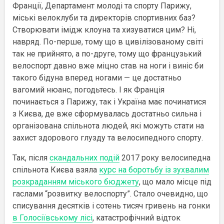
Франції, Департамент молоді та спорту Парижу,
міські велоклуби та директорів спортивних баз?
Створювати імідж клоуна та хизуватися цим? Ні,
навряд. По-перше, тому що в цивілізованому світі
так не прийнято, а по-друге, тому що французький
велоспорт давно вже міцно став на ноги і виніс би
такого бідуна вперед ногами — це достатньо
вагомий нюанс, погодьтесь. І як Франція
починається з Парижу, так і Україна має починатися
з Києва, де вже сформувалась достатньо сильна і
організована спільнота людей, які можуть стати на
захист здорового глузду та велосипедного спорту.
Так, після
скандальних подій
2017 року велосипедна
спільнота Києва взяла
курс на боротьбу із зухвалим
розкраданням міського бюджету
, що мало місце під
гаслами “розвитку велоспорту”. Стало очевидно, що
списування десятків і сотень тисяч гривень на гонки
в Голосіївському лісі
, катастрофічний відток