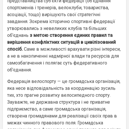
представництва суб’єкти федерації (об’єднання
спортсменів і тренерів, велоклуби, товариства,
асоціації, тощо) вирішують свої стратегічні
завдання. Зокрема історично спортивні федерації
утворювались з невеликих клубів та більших
об’єднань
з метою створення єдиних правил та
вирішення конфліктних ситуацій в цивілізований
спосіб.
Саме в можливості врахувати різні інтереси,
а не в накопиченні надмірної влади та ресурсів для
самозбагачення і полягає суть федеративного
об’єднання.
Федерація велоспорту — це громадська організація,
яка несе відповідальність за координацію зусиль
тих, хто прагне розвитку велосипедного спорту.
Зауважте, не державна структура і не приватне
підприємство, а саме громадська організація,
створена громадянами для реалізації своїх прав в
межах чинного правового поля. Громадська