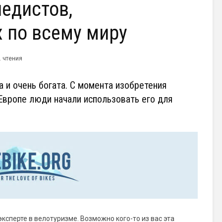
едистов,
 по всему миру
The Best Online
The Ultimate Ov
. чтения
Roulette Sites: A
to PPF Automob
Comprehensive
 и очень богата. С момента изобретения
Guide
Roulette Online
2025: The Ultim
 Европе люди начали использовать его для
Roulette Online Real
Guide
Money India: A
Comprehensive
Review
ксперте в велотуризме. Возможно кого-то из вас эта