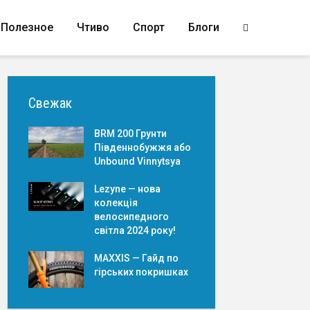
Полезное
Чтиво
Спорт
Блоги
Свежак
BRM 200 Грунти
Південнобужжя або
Unbound Vinnytsya
Lezyne — нова
колекція
велосипедного
світла 2024 року!
MAXXIS — Гайд по
гірських покришкаx