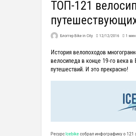
ТОП-121 велосип
путешествующих
Блоггер Bike in City
12/12/2016
1 мин
История велопоходов многогранна
велосипеда в конце 19-го века в
путешествий. И это прекрасно!
Ресурс
Icebike
собрал инфографику о 121 э