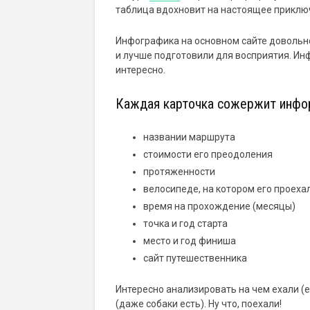
таблица вдохновит на настоящее приклю
Инфографика на основном сайте довольно
и лучше подготовили для восприятия. Ин
интересно.
Каждая карточка сожержит инфо
названии маршрута
стоимости его преодоления
протяженности
велосипеде, на котором его проеха
время на прохождение (месяцы)
точка и год старта
место и год финиша
сайт путешественника
Интересно анализировать на чем ехали (е
(даже собаки есть). Ну что, поехали!