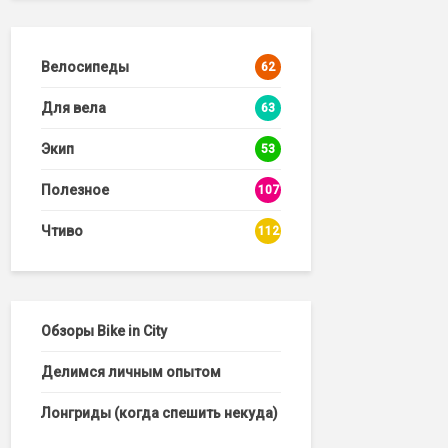
Велосипеды
62
Для вела
63
Экип
53
Полезное
107
Чтиво
112
Обзоры Bike in City
Делимся личным опытом
Лонгриды (когда спешить некуда)