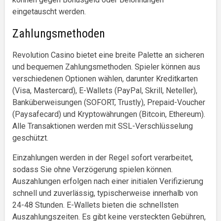
eingetauscht werden.
Zahlungsmethoden
Revolution Casino bietet eine breite Palette an sicheren
und bequemen Zahlungsmethoden. Spieler können aus
verschiedenen Optionen wählen, darunter Kreditkarten
(Visa, Mastercard), E-Wallets (PayPal, Skrill, Neteller),
Banküberweisungen (SOFORT, Trustly), Prepaid-Voucher
(Paysafecard) und Kryptowährungen (Bitcoin, Ethereum).
Alle Transaktionen werden mit SSL-Verschlüsselung
geschützt.
Einzahlungen werden in der Regel sofort verarbeitet,
sodass Sie ohne Verzögerung spielen können.
Auszahlungen erfolgen nach einer initialen Verifizierung
schnell und zuverlässig, typischerweise innerhalb von
24-48 Stunden. E-Wallets bieten die schnellsten
Auszahlungszeiten. Es gibt keine versteckten Gebühren,