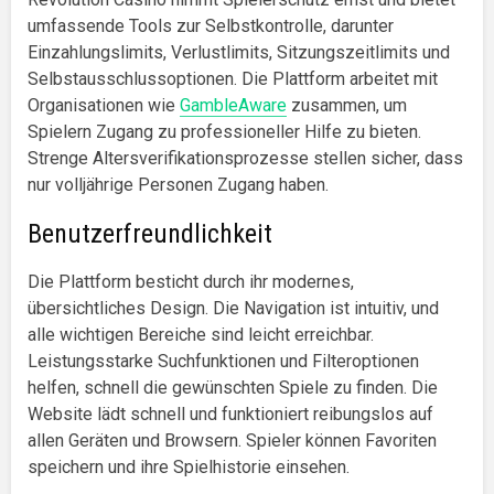
umfassende Tools zur Selbstkontrolle, darunter
Einzahlungslimits, Verlustlimits, Sitzungszeitlimits und
Selbstausschlussoptionen. Die Plattform arbeitet mit
Organisationen wie
GambleAware
zusammen, um
Spielern Zugang zu professioneller Hilfe zu bieten.
Strenge Altersverifikationsprozesse stellen sicher, dass
nur volljährige Personen Zugang haben.
Benutzerfreundlichkeit
Die Plattform besticht durch ihr modernes,
übersichtliches Design. Die Navigation ist intuitiv, und
alle wichtigen Bereiche sind leicht erreichbar.
Leistungsstarke Suchfunktionen und Filteroptionen
helfen, schnell die gewünschten Spiele zu finden. Die
Website lädt schnell und funktioniert reibungslos auf
allen Geräten und Browsern. Spieler können Favoriten
speichern und ihre Spielhistorie einsehen.