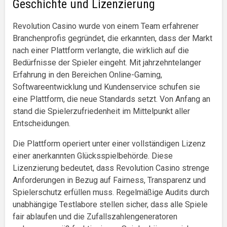
Geschichte und Lizenzierung
Revolution Casino wurde von einem Team erfahrener
Branchenprofis gegründet, die erkannten, dass der Markt
nach einer Plattform verlangte, die wirklich auf die
Bedürfnisse der Spieler eingeht. Mit jahrzehntelanger
Erfahrung in den Bereichen Online-Gaming,
Softwareentwicklung und Kundenservice schufen sie
eine Plattform, die neue Standards setzt. Von Anfang an
stand die Spielerzufriedenheit im Mittelpunkt aller
Entscheidungen.
Die Plattform operiert unter einer vollständigen Lizenz
einer anerkannten Glücksspielbehörde. Diese
Lizenzierung bedeutet, dass Revolution Casino strenge
Anforderungen in Bezug auf Fairness, Transparenz und
Spielerschutz erfüllen muss. Regelmäßige Audits durch
unabhängige Testlabore stellen sicher, dass alle Spiele
fair ablaufen und die Zufallszahlengeneratoren