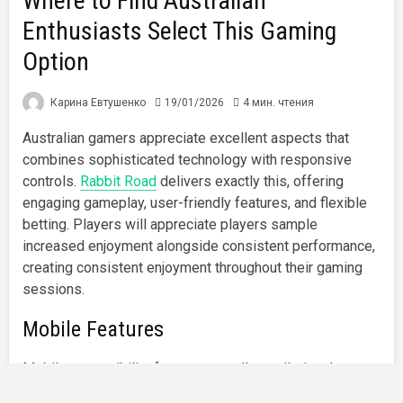
Where to Find Australian
Enthusiasts Select This Gaming
Option
Карина Евтушенко
19/01/2026
4 мин. чтения
Australian gamers appreciate excellent aspects that
combines sophisticated technology with responsive
controls.
Rabbit Road
delivers exactly this, offering
engaging gameplay, user-friendly features, and flexible
betting. Players will appreciate players sample
increased enjoyment alongside consistent performance,
creating consistent enjoyment throughout their gaming
sessions.
Mobile Features
Mobile accessibility features excellent tailoring that
allows anywhere access across various devices.