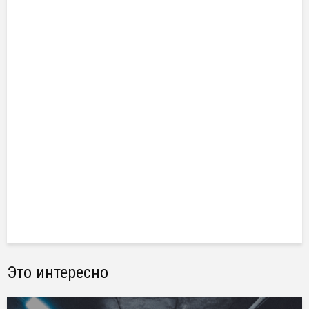
Это интересно