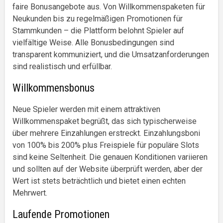
faire Bonusangebote aus. Von Willkommenspaketen für
Neukunden bis zu regelmäßigen Promotionen für
Stammkunden – die Plattform belohnt Spieler auf
vielfältige Weise. Alle Bonusbedingungen sind
transparent kommuniziert, und die Umsatzanforderungen
sind realistisch und erfüllbar.
Willkommensbonus
Neue Spieler werden mit einem attraktiven
Willkommenspaket begrüßt, das sich typischerweise
über mehrere Einzahlungen erstreckt. Einzahlungsboni
von 100% bis 200% plus Freispiele für populäre Slots
sind keine Seltenheit. Die genauen Konditionen variieren
und sollten auf der Website überprüft werden, aber der
Wert ist stets beträchtlich und bietet einen echten
Mehrwert.
Laufende Promotionen