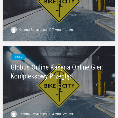
Карина Евтушенко
7 мин. чтения
БЛОГИ
Globus Online Kasyna Online Gier:
Kompleksowy Przegląd
Карина Евтушенко
4 мин. чтения