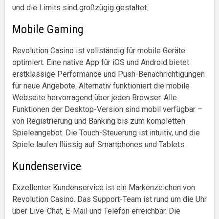
und die Limits sind großzügig gestaltet.
Mobile Gaming
Revolution Casino ist vollständig für mobile Geräte
optimiert. Eine native App für iOS und Android bietet
erstklassige Performance und Push-Benachrichtigungen
für neue Angebote. Alternativ funktioniert die mobile
Webseite hervorragend über jeden Browser. Alle
Funktionen der Desktop-Version sind mobil verfügbar –
von Registrierung und Banking bis zum kompletten
Spieleangebot. Die Touch-Steuerung ist intuitiv, und die
Spiele laufen flüssig auf Smartphones und Tablets.
Kundenservice
Exzellenter Kundenservice ist ein Markenzeichen von
Revolution Casino. Das Support-Team ist rund um die Uhr
über Live-Chat, E-Mail und Telefon erreichbar. Die