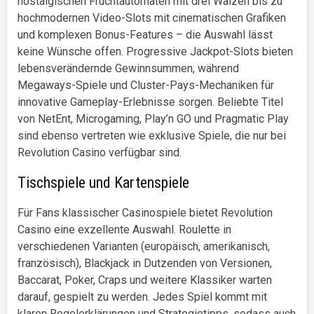
nostalgischen Fruchtautomaten mit drei Walzen bis zu
hochmodernen Video-Slots mit cinematischen Grafiken
und komplexen Bonus-Features – die Auswahl lässt
keine Wünsche offen. Progressive Jackpot-Slots bieten
lebensverändernde Gewinnsummen, während
Megaways-Spiele und Cluster-Pays-Mechaniken für
innovative Gameplay-Erlebnisse sorgen. Beliebte Titel
von NetEnt, Microgaming, Play’n GO und Pragmatic Play
sind ebenso vertreten wie exklusive Spiele, die nur bei
Revolution Casino verfügbar sind.
Tischspiele und Kartenspiele
Für Fans klassischer Casinospiele bietet Revolution
Casino eine exzellente Auswahl. Roulette in
verschiedenen Varianten (europäisch, amerikanisch,
französisch), Blackjack in Dutzenden von Versionen,
Baccarat, Poker, Craps und weitere Klassiker warten
darauf, gespielt zu werden. Jedes Spiel kommt mit
klaren Regelerklärungen und Strategietipps, sodass auch