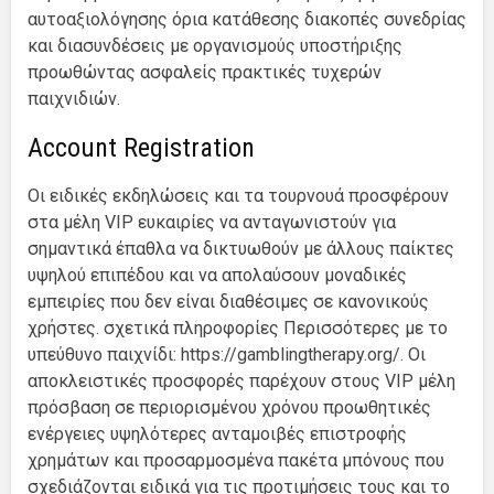
αυτοαξιολόγησης όρια κατάθεσης διακοπές συνεδρίας
και διασυνδέσεις με οργανισμούς υποστήριξης
προωθώντας ασφαλείς πρακτικές τυχερών
παιχνιδιών.
Account Registration
Οι ειδικές εκδηλώσεις και τα τουρνουά προσφέρουν
στα μέλη VIP ευκαιρίες να ανταγωνιστούν για
σημαντικά έπαθλα να δικτυωθούν με άλλους παίκτες
υψηλού επιπέδου και να απολαύσουν μοναδικές
εμπειρίες που δεν είναι διαθέσιμες σε κανονικούς
χρήστες. σχετικά πληροφορίες Περισσότερες με το
υπεύθυνο παιχνίδι: https://gamblingtherapy.org/. Οι
αποκλειστικές προσφορές παρέχουν στους VIP μέλη
πρόσβαση σε περιορισμένου χρόνου προωθητικές
ενέργειες υψηλότερες ανταμοιβές επιστροφής
χρημάτων και προσαρμοσμένα πακέτα μπόνους που
σχεδιάζονται ειδικά για τις προτιμήσεις τους και το