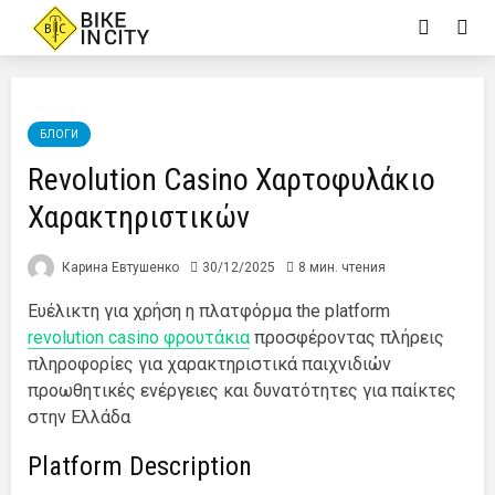
БЛОГИ
Revolution Casino Χαρτοφυλάκιο
Χαρακτηριστικών
Карина Евтушенко
30/12/2025
8 мин. чтения
Ευέλικτη για χρήση η πλατφόρμα the platform
revolution casino φρουτάκια
προσφέροντας πλήρεις
πληροφορίες για χαρακτηριστικά παιχνιδιών
προωθητικές ενέργειες και δυνατότητες για παίκτες
στην Ελλάδα
Platform Description