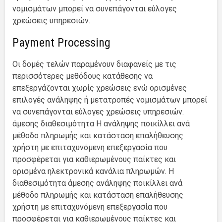
νομισμάτων μπορεί να συνεπάγονται εύλογες
χρεώσεις υπηρεσιών.
Payment Processing
Οι δομές τελών παραμένουν διαφανείς με τις
περισσότερες μεθόδους κατάθεσης να
επεξεργάζονται χωρίς χρεώσεις ενώ ορισμένες
επιλογές ανάληψης ή μετατροπές νομισμάτων μπορεί
να συνεπάγονται εύλογες χρεώσεις υπηρεσιών.
άμεσης διαθεσιμότητα Η ανάληψης ποικίλλει ανά
μέθοδο πληρωμής και κατάσταση επαλήθευσης
χρήστη με επιταχυνόμενη επεξεργασία που
προσφέρεται για καθιερωμένους παίκτες και
ορισμένα ηλεκτρονικά κανάλια πληρωμών. Η
διαθεσιμότητα άμεσης ανάληψης ποικίλλει ανά
μέθοδο πληρωμής και κατάσταση επαλήθευσης
χρήστη με επιταχυνόμενη επεξεργασία που
προσφέρεται για καθιερωμένους παίκτες και