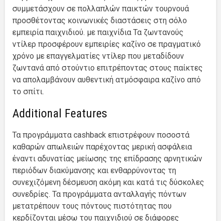
συμμετάσχουν σε πολλαπλών παικτών τουρνουά
προσθέτοντας κοινωνικές διαστάσεις στη σόλο
εμπειρία παιχνιδιού. με παιχνίδια Τα ζωντανούς
ντίλερ προσφέρουν εμπειρίες καζίνο σε πραγματικό
χρόνο με επαγγελματίες ντίλερ που μεταδίδουν
ζωντανά από στούντιο επιτρέποντας στους παίκτες
να απολαμβάνουν αυθεντική ατμόσφαιρα καζίνο από
το σπίτι.
Additional Features
Τα προγράμματα cashback επιστρέφουν ποσοστά
καθαρών απωλειών παρέχοντας μερική ασφάλεια
έναντι αδυνατίας μείωσης της επίδρασης αρνητικών
περιόδων διακύμανσης και ενθαρρύνοντας τη
συνεχιζόμενη δέσμευση ακόμη και κατά τις δύσκολες
συνεδρίες. Τα προγράμματα ανταλλαγής πόντων
μετατρέπουν τους πόντους πιστότητας που
κερδίζονται μέσω του παιχνιδιού σε διάφορες