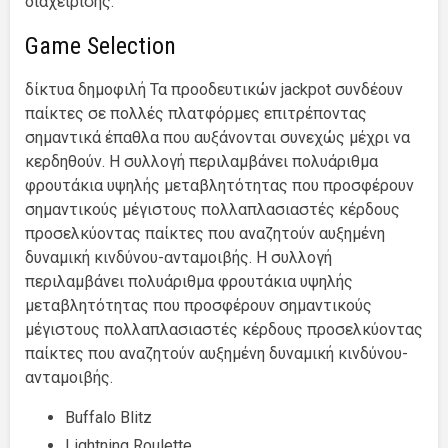
διαχείρισης.
Game Selection
δίκτυα δημοφιλή Τα προοδευτικών jackpot συνδέουν
παίκτες σε πολλές πλατφόρμες επιτρέποντας
σημαντικά έπαθλα που αυξάνονται συνεχώς μέχρι να
κερδηθούν. Η συλλογή περιλαμβάνει πολυάριθμα
φρουτάκια υψηλής μεταβλητότητας που προσφέρουν
σημαντικούς μέγιστους πολλαπλασιαστές κέρδους
προσελκύοντας παίκτες που αναζητούν αυξημένη
δυναμική κινδύνου-ανταμοιβής. Η συλλογή
περιλαμβάνει πολυάριθμα φρουτάκια υψηλής
μεταβλητότητας που προσφέρουν σημαντικούς
μέγιστους πολλαπλασιαστές κέρδους προσελκύοντας
παίκτες που αναζητούν αυξημένη δυναμική κινδύνου-
ανταμοιβής.
Buffalo Blitz
Lightning Roulette