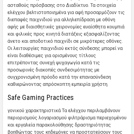
ασταθούς πρόσβασης στο Διαδίκτυο. Τα στοιχεία
ελέγχου βελτιστοποιημένα για αφή προσαρμόζουν τις
διεπαφές παιχνιδιού για αλληλεπίδραση με οθόνη
αφής με διαισθητικές χειρονομίες ευαίσθητα κουμπιά
και φιλικές προς κινητά διατάξεις εξασφαλίζοντας
άνετο και αποδοτικό παιχνίδι σε μικρότερες οθόνες.
Οι λειτουργίες παιχνιδιού εκτός σύνδεσης μπορεί να
είναι διαθέσιμες για ορισμένους τίτλους
επιτρέποντας συνεχή ψυχαγωγία κατά τις
προσωρινές διακοπές συνδεσιμότητας με
συγχρονισμένη πρόοδο κατά την επανασύνδεση
καθιερώνοντας απρόσκοπτη εμπειρία χρήστη.
Safe Gaming Practices
γονικού χαρακτηριστικά Τα ελέγχου περιλαμβάνουν
περιορισμούς λογαριασμού φιλτράρισμα περιεχομένου
και εργαλεία παρακολούθησης δραστηριότητας
βοηθώντας τους κηδεμόνες να προστατεύσουν τους