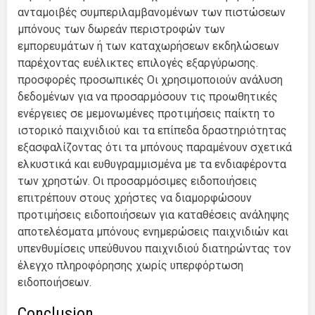
ανταμοιβές συμπεριλαμβανομένων των πιστώσεων
μπόνους των δωρεάν περιστροφών των
εμπορευμάτων ή των καταχωρήσεων εκδηλώσεων
παρέχοντας ευέλικτες επιλογές εξαργύρωσης.
προσφορές προσωπικές Οι χρησιμοποιούν ανάλυση
δεδομένων για να προσαρμόσουν τις προωθητικές
ενέργειες σε μεμονωμένες προτιμήσεις παίκτη το
ιστορικό παιχνιδιού και τα επίπεδα δραστηριότητας
εξασφαλίζοντας ότι τα μπόνους παραμένουν σχετικά
ελκυστικά και ευθυγραμμισμένα με τα ενδιαφέροντα
των χρηστών. Οι προσαρμόσιμες ειδοποιήσεις
επιτρέπουν στους χρήστες να διαμορφώσουν
προτιμήσεις ειδοποιήσεων για καταθέσεις ανάληψης
αποτελέσματα μπόνους ενημερώσεις παιχνιδιών και
υπενθυμίσεις υπεύθυνου παιχνιδιού διατηρώντας τον
έλεγχο πληροφόρησης χωρίς υπερφόρτωση
ειδοποιήσεων.
Conclusion