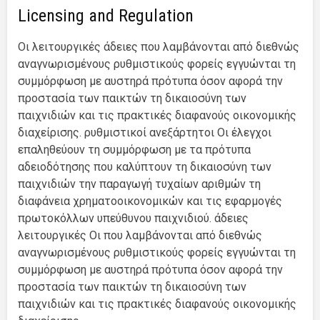
Licensing and Regulation
Οι λειτουργικές άδειες που λαμβάνονται από διεθνώς
αναγνωρισμένους ρυθμιστικούς φορείς εγγυώνται τη
συμμόρφωση με αυστηρά πρότυπα όσον αφορά την
προστασία των παικτών τη δικαιοσύνη των
παιχνιδιών και τις πρακτικές διαφανούς οικονομικής
διαχείρισης. ρυθμιστικοί ανεξάρτητοι Οι έλεγχοι
επαληθεύουν τη συμμόρφωση με τα πρότυπα
αδειοδότησης που καλύπτουν τη δικαιοσύνη των
παιχνιδιών την παραγωγή τυχαίων αριθμών τη
διαφάνεια χρηματοοικονομικών και τις εφαρμογές
πρωτοκόλλων υπεύθυνου παιχνιδιού. άδειες
λειτουργικές Οι που λαμβάνονται από διεθνώς
αναγνωρισμένους ρυθμιστικούς φορείς εγγυώνται τη
συμμόρφωση με αυστηρά πρότυπα όσον αφορά την
προστασία των παικτών τη δικαιοσύνη των
παιχνιδιών και τις πρακτικές διαφανούς οικονομικής