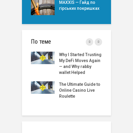
MAXXIS — Гайд по
гірських покришкаx
По теме
Started Trusting
The Best Online
T
Fi Moves Again
Roulette Sites: A
t
 Why rabby
Comprehensive
 Helped
Guide
R
2
timate Guide to
Roulette Online Real
G
 Casino Live
Money India: A
te
Comprehensive
Review