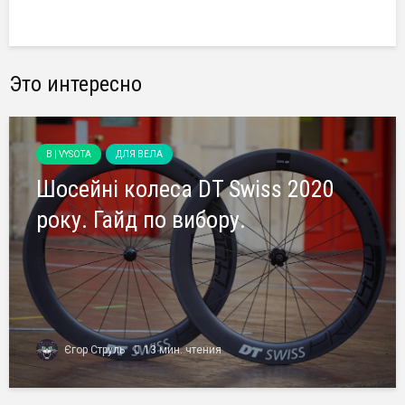
Это интересно
B | VYSOTA
ДЛЯ ВЕЛА
Шосейні колеса DT Swiss 2020
року. Гайд по вибору.
Єгор Струль
13 мин. чтения