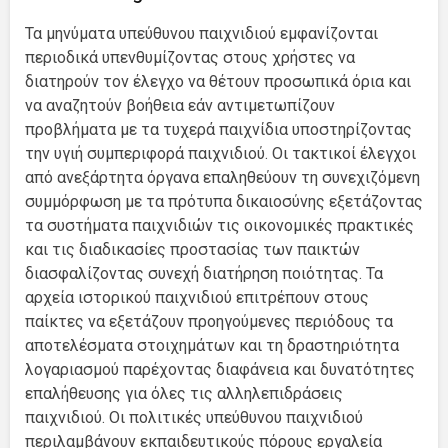
Τα μηνύματα υπεύθυνου παιχνιδιού εμφανίζονται
περιοδικά υπενθυμίζοντας στους χρήστες να
διατηρούν τον έλεγχο να θέτουν προσωπικά όρια και
να αναζητούν βοήθεια εάν αντιμετωπίζουν
προβλήματα με τα τυχερά παιχνίδια υποστηρίζοντας
την υγιή συμπεριφορά παιχνιδιού. Οι τακτικοί έλεγχοι
από ανεξάρτητα όργανα επαληθεύουν τη συνεχιζόμενη
συμμόρφωση με τα πρότυπα δικαιοσύνης εξετάζοντας
τα συστήματα παιχνιδιών τις οικονομικές πρακτικές
και τις διαδικασίες προστασίας των παικτών
διασφαλίζοντας συνεχή διατήρηση ποιότητας. Τα
αρχεία ιστορικού παιχνιδιού επιτρέπουν στους
παίκτες να εξετάζουν προηγούμενες περιόδους τα
αποτελέσματα στοιχημάτων και τη δραστηριότητα
λογαριασμού παρέχοντας διαφάνεια και δυνατότητες
επαλήθευσης για όλες τις αλληλεπιδράσεις
παιχνιδιού. Οι πολιτικές υπεύθυνου παιχνιδιού
περιλαμβάνουν εκπαιδευτικούς πόρους εργαλεία