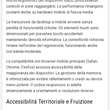
vincoli ergonomici dei dispositivi touch, posizionando
controlli in zone raggiungibili. Le performance rimangono
costanti anche su hardware mobile di fascia media.
La transizione da desktop a mobile avviene senza
perdita di funzionalità critiche. Gli elementi touch sono
dimensionati per prevenire tocchi accidentali
mantenendo densità informativa. La connettività richiesta
rimane nell’ordine del ragionevole, funzionando anche
con banda moderata.
La compatibilità con browser mobile principali (Safari,
Chrome, Firefox) assicura accessibilità dalla
maggioranza dei dispositivi. La gestione della memoria
è ottimizzata per evitare rallentamenti o crash su device
meno potenti. Il codice responsivo si adatta
dinamicamente a orientamenti e risoluzioni diverse.
Accessibilità Territoriale e Fruizione