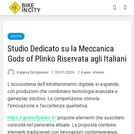
БЛОГИ
Studio Dedicato su la Meccanica
Gods of Plinko Riservata agli Italiani
Карина Евтушенко
20/01/2026
4 мин. чтения
L’ecosistema dell’intrattenimento digitale si espande,
con produzioni che combinano tecnologia avanzata e
gameplay intuitivo. La competizione stimola
l’innovazione e l’eccellenza qualitativa.
https://godsofplinko.it/
propone elementi che suscitano
curiosità nel panorama attuale. La proposta combina
elementi tradizionali con innovazioni contemporanee,