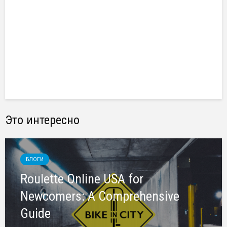
Это интересно
БЛОГИ
Roulette Online USA for
Newcomers: A Comprehensive
Guide