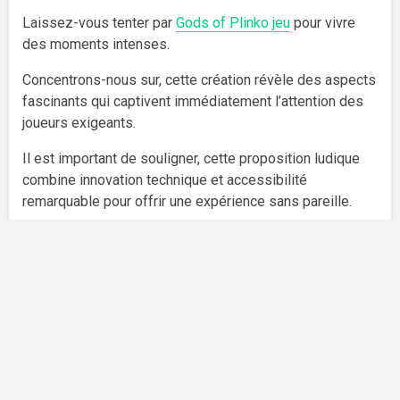
Laissez-vous tenter par
Gods of Plinko jeu
pour vivre
des moments intenses.
Concentrons-nous sur, cette création révèle des aspects
fascinants qui captivent immédiatement l’attention des
joueurs exigeants.
Il est important de souligner, cette proposition ludique
combine innovation technique et accessibilité
remarquable pour offrir une expérience sans pareille.
Bonus attractifs et gains potentiels
Les mécaniques de récompenses enrichissent
notablement la rentabilité des parties, créant des
moments de suspense et d’anticipation mémorables.
Les récompenses s’échelonnent intelligemment pour
maintenir l’intérêt sur la durée.