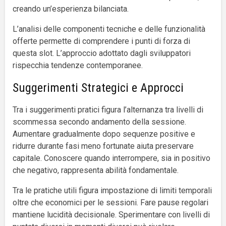
creando un’esperienza bilanciata.
L’analisi delle componenti tecniche e delle funzionalità
offerte permette di comprendere i punti di forza di
questa slot. L’approccio adottato dagli sviluppatori
rispecchia tendenze contemporanee.
Suggerimenti Strategici e Approcci
Tra i suggerimenti pratici figura l’alternanza tra livelli di
scommessa secondo andamento della sessione.
Aumentare gradualmente dopo sequenze positive e
ridurre durante fasi meno fortunate aiuta preservare
capitale. Conoscere quando interrompere, sia in positivo
che negativo, rappresenta abilità fondamentale.
Tra le pratiche utili figura impostazione di limiti temporali
oltre che economici per le sessioni. Fare pause regolari
mantiene lucidità decisionale. Sperimentare con livelli di