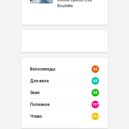
Online Casino Live
Roulette Sites: A
Roulette
Comprehensive
Guide
Велосипеды
62
Для вела
63
Экип
53
Полезное
107
Чтиво
112