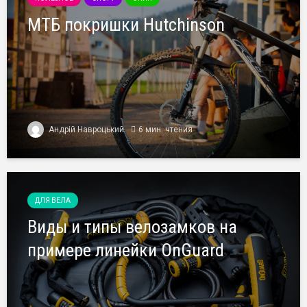
МТБ покришки Hutchinson
Андрій Навроцький
6 мин. чтения
ДЛЯ ВЕЛА
Виды и типы велозамков на
примере линейки OnGuard