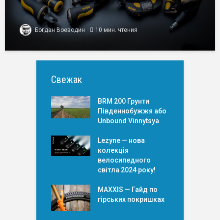
Богдан Воеводин
10 мин. чтения
Свежак
BRM 200 Грунти
Південнобужжя або
Unbound Vinnytsya
Lezyne — нова
колекція
велосипедного
світла 2024 року!
MAXXIS — Гайд по
гірських покришкаx