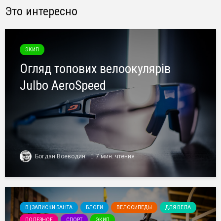
Это интересно
ЭКИП
Огляд топових велоокулярів
Julbo AeroSpeed
Богдан Воеводин
7 мин. чтения
B | ЗАПИСКИ БАНТА
БЛОГИ
ВЕЛОСИПЕДЫ
ДЛЯ ВЕЛА
ПОЛЕЗНОЕ
СПОРТ
ЭКИП