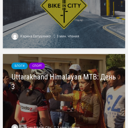
Карина Евтушенко
3 мин. чтения
БЛОГИ
СПОРТ
Uttarakhand Himalayan MTB: День
3
Блоггер Bike in City
3 мин. чтения