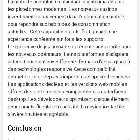
La mobilité constitue un standard incontournable pour
les plateformes modernes. Les nouveaux casinos
investissent massivement dans l’optimisation mobile
pour répondre aux habitudes de consommation
actuelles. Cette approche mobile-first garantit une
expérience cohérente sur tous les supports.
L’expérience de jeu nomade représente une priorité pour
les nouveaux opérateurs. Leurs plateformes s’adaptent
automatiquement aux différents formats d’écran grâce à
des technologies responsive. Cette compatibilité
permet de jouer depuis n’importe quel appareil connecté.
Les applications dédiées et les versions web mobiles
offrent des performances comparables aux interfaces
desktop. Les développeurs optimisent chaque élément
pour garantir fluidité et réactivité. La navigation tactile
s’avère intuitive et agréable.
Conclusion