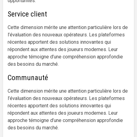
opportunités.
Service client
Cette dimension mérite une attention particulière lors de
l’évaluation des nouveaux opérateurs. Les plateformes
récentes apportent des solutions innovantes qui
répondent aux attentes des joueurs modernes. Leur
approche témoigne d’une compréhension approfondie
des besoins du marché.
Communauté
Cette dimension mérite une attention particulière lors de
l’évaluation des nouveaux opérateurs. Les plateformes
récentes apportent des solutions innovantes qui
répondent aux attentes des joueurs modernes. Leur
approche témoigne d’une compréhension approfondie
des besoins du marché.