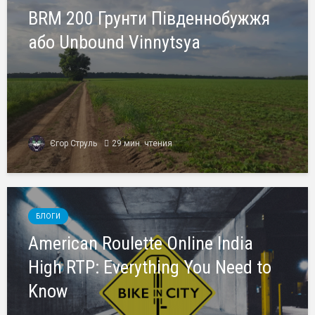
BRM 200 Грунти Південнобужжя
або Unbound Vinnytsya
Єгор Струль
29 мин. чтения
БЛОГИ
American Roulette Online India
High RTP: Everything You Need to
Know