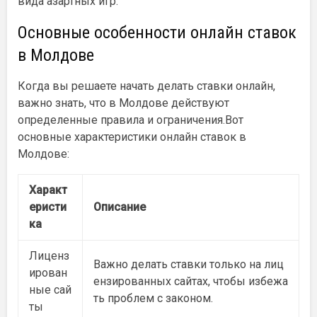
вида азартных игр.
Основные особенности онлайн ставок
в Молдове
Когда вы решаете начать делать ставки онлайн,
важно знать, что в Молдове действуют
определенные правила и ограничения.Вот
основные характеристики онлайн ставок в
Молдове:
Характ
еристи
Описание
ка
Лиценз
Важно делать ставки только на лиц
ирован
ензированных сайтах, чтобы избежа
ные сай
ть проблем с законом.
ты