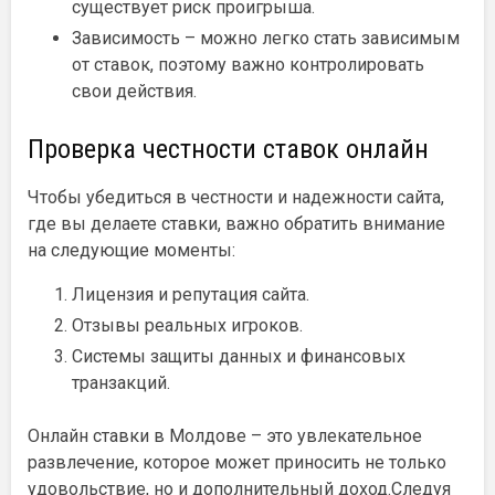
существует риск проигрыша.
Зависимость – можно легко стать зависимым
от ставок, поэтому важно контролировать
свои действия.
Проверка честности ставок онлайн
Чтобы убедиться в честности и надежности сайта,
где вы делаете ставки, важно обратить внимание
на следующие моменты:
Лицензия и репутация сайта.
Отзывы реальных игроков.
Системы защиты данных и финансовых
транзакций.
Онлайн ставки в Молдове – это увлекательное
развлечение, которое может приносить не только
удовольствие, но и дополнительный доход.Следуя