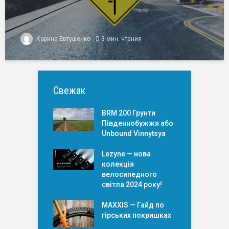
Карина Евтушенко
3 мин. чтения
Свежак
BRM 200 Грунти
Південнобужжя або
Unbound Vinnytsya
Lezyne — нова
колекція
велосипедного
світла 2024 року!
MAXXIS — Гайд по
гірських покришкаx