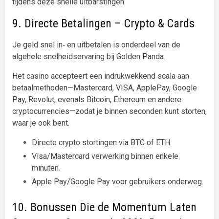
tijdens deze snelle uitbarstingen.
9. Directe Betalingen – Crypto & Cards
Je geld snel in‑ en uitbetalen is onderdeel van de
algehele snelheidservaring bij Golden Panda.
Het casino accepteert een indrukwekkend scala aan
betaalmethoden—Mastercard, VISA, ApplePay, Google
Pay, Revolut, evenals Bitcoin, Ethereum en andere
cryptocurrencies—zodat je binnen seconden kunt storten,
waar je ook bent.
Directe crypto stortingen via BTC of ETH.
Visa/Mastercard verwerking binnen enkele
minuten.
Apple Pay/Google Pay voor gebruikers onderweg.
10. Bonussen Die de Momentum Laten