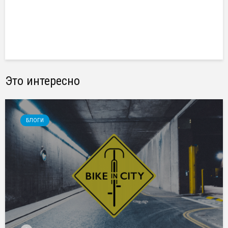
Это интересно
БЛОГИ