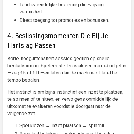
Touch‑vriendelijke bediening die wrijving
vermindert.
Direct toegang tot promoties en bonussen.
4. Beslissingsmomenten Die Bij Je
Hartslag Passen
Korte, hoog‑intensiteit sessies gedijen op snelle
besluitvorming. Spelers stellen vaak een micro‑budget in
—zeg €5 of €10—en laten dan de machine of tafel het
tempo bepalen.
Het instinct is om bijna instinctief een inzet te plaatsen,
te spinnen of te hitten, en vervolgens onmiddellijk de
uitkomst te evalueren voordat je doorgaat naar de
volgende zet.
Spel kiezen → inzet plaatsen → spin/hit.
Resultaat bekijken → volgende inzet bepalen.