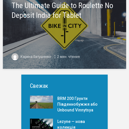
The Ultimate Guide to Roulette No
Deposit India for Tablet
Карина Евтушенко
2 мин. чтения
Свежак
BRM 200 Грунти
Південнобужжя або
Unbound Vinnytsya
Lezyne — нова
колекція