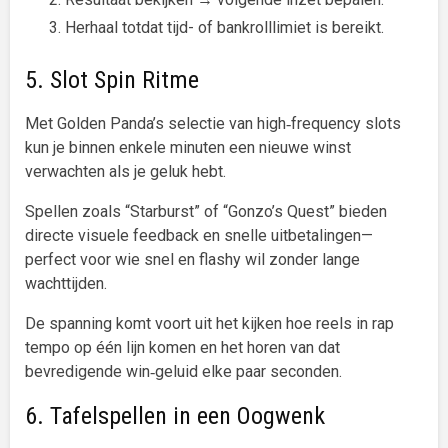
Herhaal totdat tijd- of bankrolllimiet is bereikt.
5. Slot Spin Ritme
Met Golden Panda’s selectie van high‑frequency slots
kun je binnen enkele minuten een nieuwe winst
verwachten als je geluk hebt.
Spellen zoals “Starburst” of “Gonzo’s Quest” bieden
directe visuele feedback en snelle uitbetalingen—
perfect voor wie snel en flashy wil zonder lange
wachttijden.
De spanning komt voort uit het kijken hoe reels in rap
tempo op één lijn komen en het horen van dat
bevredigende win‑geluid elke paar seconden.
6. Tafelspellen in een Oogwenk