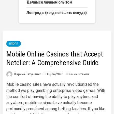
Делимся личным опытом
Лонгриды (когда спешить некуда)
БЛОГИ
Mobile Online Casinos that Accept
Neteller: A Comprehensive Guide
Карина Евтушенко
16/06/2026
4 мин. чтения
Mobile casino sites have actually revolutionized the
method we play gambling enterprise video games. With
the comfort of having the ability to play anytime and
anywhere, mobile casinos have actually become
profoundly prominent among betting fanatics. If you like