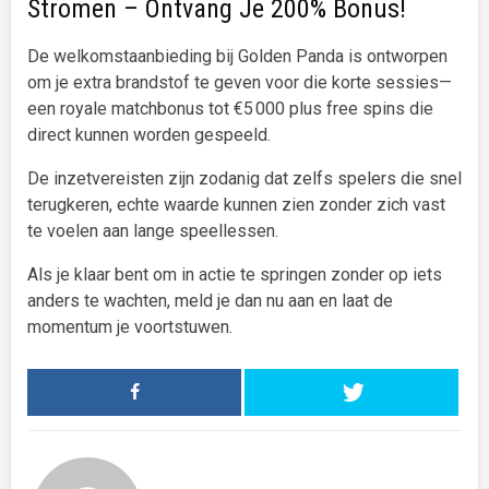
Stromen – Ontvang Je 200% Bonus!
De welkomstaanbieding bij Golden Panda is ontworpen
om je extra brandstof te geven voor die korte sessies—
een royale matchbonus tot €5 000 plus free spins die
direct kunnen worden gespeeld.
De inzetvereisten zijn zodanig dat zelfs spelers die snel
terugkeren, echte waarde kunnen zien zonder zich vast
te voelen aan lange speellessen.
Als je klaar bent om in actie te springen zonder op iets
anders te wachten, meld je dan nu aan en laat de
momentum je voortstuwen.