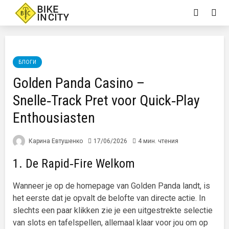
БЛОГИ
Golden Panda Casino –
Snelle‑Track Pret voor Quick‑Play
Enthousiasten
Карина Евтушенко
17/06/2026
4 мин. чтения
1. De Rapid‑Fire Welkom
Wanneer je op de homepage van Golden Panda landt, is
het eerste dat je opvalt de belofte van directe actie. In
slechts een paar klikken zie je een uitgestrekte selectie
van slots en tafelspellen, allemaal klaar voor jou om op