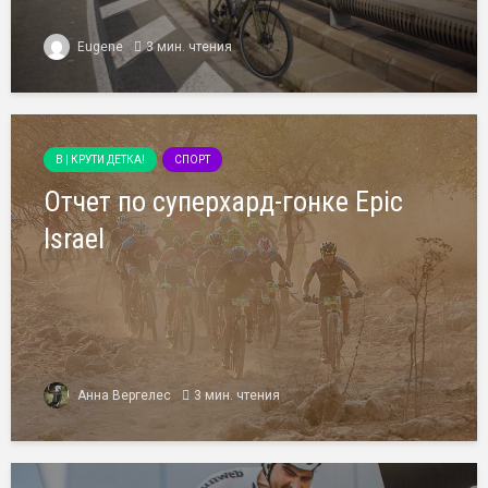
Eugene
3 мин. чтения
B | КРУТИ ДЕТКА!
СПОРТ
Отчет по суперхард-гонке Epic
Israel
Анна Вергелес
3 мин. чтения