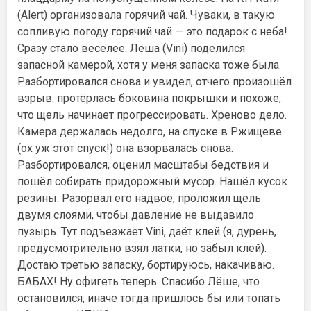
(Alert) организовала горячий чай. Чуваки, в такую
сопливую погоду горячий чай — это подарок с неба!
Сразу стало веселее. Лёша (Vini) поделился
запасной камерой, хотя у меня запаска тоже была.
Разбортировался снова и увидел, отчего произошёл
взрыв: протёрлась боковина покрышки и похоже,
что щель начинает прогрессировать. Хреново дело.
Камера держалась недолго, на спуске в Ржищеве
(ох уж этот спуск!) она взорвалась снова.
Разбортировался, оценил масштабы бедствия и
пошёл собирать придорожный мусор. Нашёл кусок
резины. Разорвал его надвое, проложил щель
двумя слоями, чтобы давление не выдавило
пузырь. Тут подъезжает Vini, даёт клей (я, дурень,
предусмотрительно взял латки, но забыл клей).
Достаю третью запаску, бортируюсь, накачиваю.
БАБАХ! Ну офигеть теперь. Спасибо Лёше, что
остановился, иначе тогда пришлось бы или топать