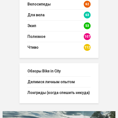
Велосипеды
62
Для вела
63
Экип
53
Полезное
107
Чтиво
112
Обзоры Bike in City
Делимся личным опытом
Лонгриды (когда спешить некуда)