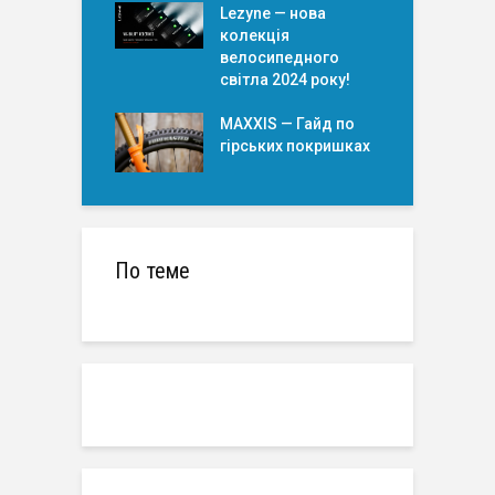
Lezyne — нова
колекція
велосипедного
світла 2024 року!
MAXXIS — Гайд по
гірських покришкаx
По теме