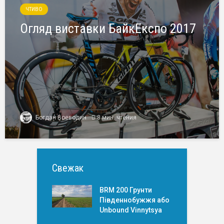
ЧТИВО
Огляд виставки БайкЕкспо 2017
Богдан Воеводин
8 мин. чтения
Свежак
BRM 200 Грунти
Південнобужжя або
Unbound Vinnytsya