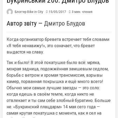
Букринський 200: Дмитро Блудов
Блоггер Bike in City
15/05/2017
3 мин. чтения
Автор звіту —
Дмитро Блудов
Когда организатор бревета встречает тебя словами
«Я тебя ненавижу!», это означает, что бревет
выдастся на славу.
Так и было! В этой покатушке было всё: мряка,
мокрая задница, подожжённая замшевым седлом,
борьба с ветром и хромая трансмиссия, взрывы
камер, порванная покрышка и ещё много всего!
Обычно мои самые лучшие заезды — это соло:
когда едешь в своём темпе, когда никто не
отвлекает и ты сам себе злобный буратино. Больше
не. «Букринский плацдарм» 14 мая сего года —
самая крутая покатушка с момента, как я сел на