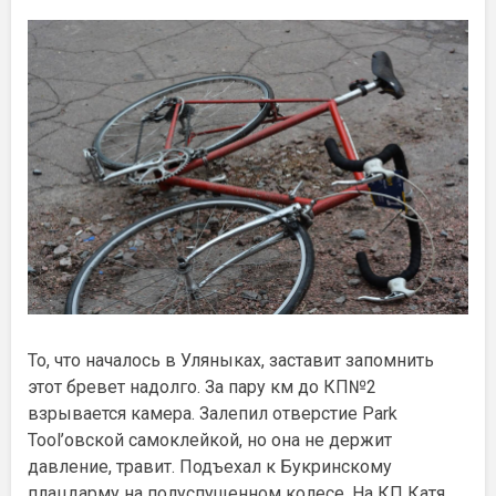
То, что началось в Уляныках, заставит запомнить
этот бревет надолго. За пару км до КП№2
взрывается камера. Залепил отверстие Park
Tool’овской самоклейкой, но она не держит
давление, травит. Подъехал к Букринскому
плацдарму на полуспущенном колесе. На КП Катя