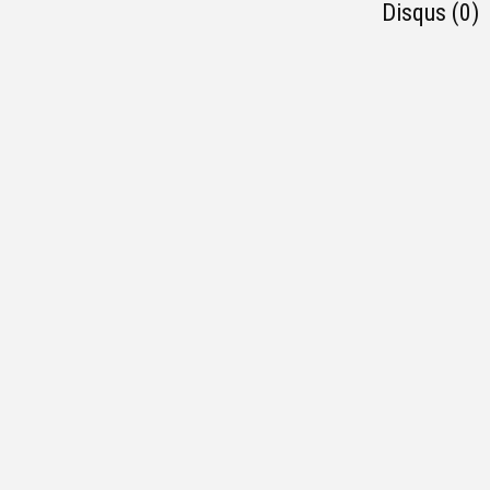
Disqus (0)