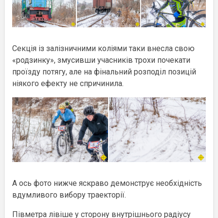
Секція із залізничними коліями таки внесла свою
«родзинку», змусивши учасників трохи почекати
проїзду потягу, але на фінальний розподіл позицій
ніякого ефекту не спричинила.
А ось фото нижче яскраво демонструє необхідність
вдумливого вибору траекторії.
Півметра лівіше у сторону внутрішнього радіусу