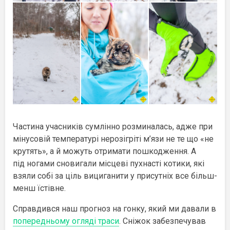
Частина учасників сумлінно розминалась, адже при
мінусовій температурі нерозігріті м’язи не те що «не
крутять», а й можуть отримати пошкодження. А
під ногами сновигали місцеві пухнасті котики, які
взяли собі за ціль вициганити у присутніх все більш-
менш їстівне.
Справдився наш прогноз на гонку, який ми давали в
попередньому огляді траси
. Сніжок забезпечував