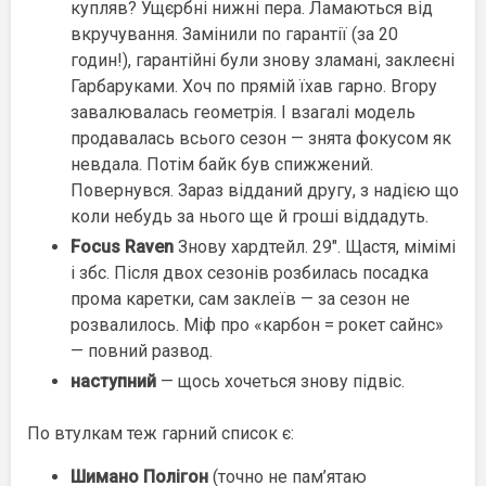
купляв? Ущєрбні нижні пера. Ламаються від
вкручування. Замінили по гарантії (за 20
годин!), гарантійні були знову зламані, заклеєні
Гарбаруками. Хоч по прямій їхав гарно. Вгору
завалювалась геометрія. І взагалі модель
продавалась всього сезон — знята фокусом як
невдала. Потім байк був спижжений.
Повернувся. Зараз відданий другу, з надією що
коли небудь за нього ще й гроші віддадуть.
Focus Raven
Знову хардтейл. 29″. Щастя, мімімі
і збс. Після двох сезонів розбилась посадка
прома каретки, сам заклеїв — за сезон не
розвалилось. Міф про «карбон = рокет сайнс»
— повний развод.
наступний
— щось хочеться знову підвіс.
По втулкам теж гарний список є:
Шимано Полігон
(точно не пам’ятаю