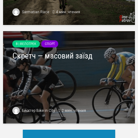
Sarmatian Race
4 мин. чтения
B | ВЕЛОТРЕК
СПОРТ
Скретч — масовий заїзд
Блоггер Bike in City
2 мин. чтения