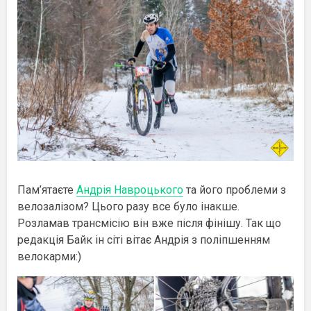
Пам’ятаєте
Андрія Навроцького
та його проблеми з
велозалізом? Цього разу все було інакше.
Розламав трансмісію він вже після фінішу. Так що
редакція Байк ін сіті вітає Андрія з поліпшенням
велокарми:)