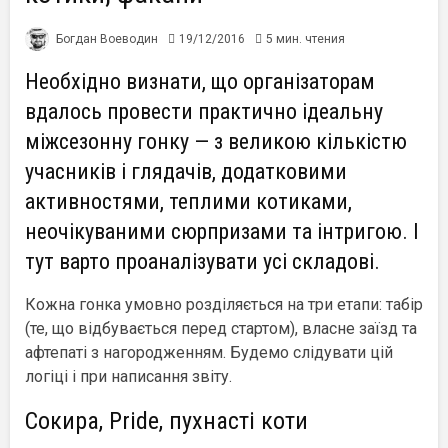
Богдан Воеводин
19/12/2016
5 мин. чтения
Необхідно визнати, що організаторам
вдалось провести практично ідеальну
міжсезонну гонку — з великою кількістю
учасників і глядачів, додатковими
активностями, теплими котиками,
неочікуваними сюрпризами та інтригою. І
тут варто проаналізувати усі складові.
Кожна гонка умовно розділяється на три етапи: табір
(те, що відбувається перед стартом), власне заїзд та
афтепаті з нагородженням. Будемо слідувати цій
логіці і при написання звіту.
Сокира, Pride, пухнасті коти