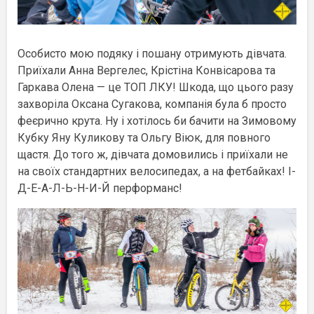
Особисто мою подяку і пошану отримують дівчата.
Приїхали Анна Вергелес, Крістіна Конвісарова та
Гаркава Олена — це ТОП ЛКУ! Шкода, що цього разу
захворіла Оксана Сугакова, компанія була б просто
феєрично крута. Ну і хотілось би бачити на Зимовому
Кубку Яну Куликову та Ольгу Віюк, для повного
щастя. До того ж, дівчата домовились і приїхали не
на своїх стандартних велосипедах, а на фетбайках! І-
Д-Е-А-Л-Ь-Н-И-Й перформанс!