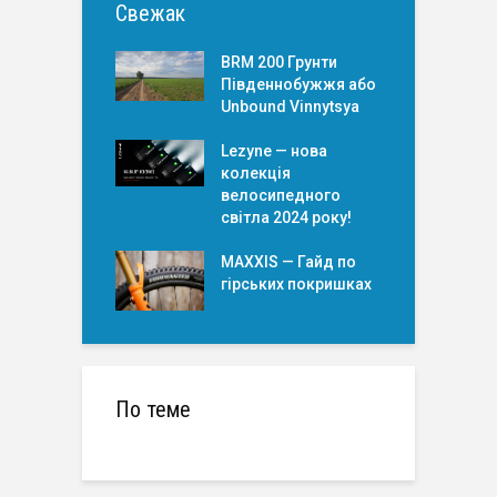
Свежак
BRM 200 Грунти
Південнобужжя або
Unbound Vinnytsya
Lezyne — нова
колекція
велосипедного
світла 2024 року!
MAXXIS — Гайд по
гірських покришкаx
По теме