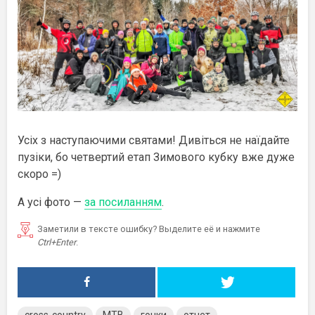
Усіх з наступаючими святами! Дивіться не наїдайте
пузіки, бо четвертий етап Зимового кубку вже дуже
скоро =)
А усі фото —
за посиланням
.
Заметили в тексте ошибку? Выделите её и нажмите
Ctrl+Enter
.
cross-country
MTB
гонки
отчет