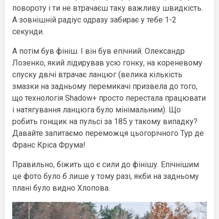
повороту і ти не втрачаєш таку важливу швидкість.
А зовнішній радіус одразу забирає у тебе 1-2
секунди.
А потім був фініш. І він був епічний. Олександр
Лозенко, який лідирував усю гонку, на кореневому
спуску двічі втрачає ланцюг (велика кількість
змазки на задньому перемикачі призвела до того,
що технологія Shadow+ просто перестала працювати
і натягування ланцюга було мінімальним). Що
робить гонщик на пульсі за 185 у такому випадку?
Давайте запитаємо переможця цьогорічного Тур де
Франс Кріса Фрума!
Правильно, біжить що є сили до фінішу. Епічнішим
це фото було б лише у тому разі, якби на задньому
плані було видно Хлопова.