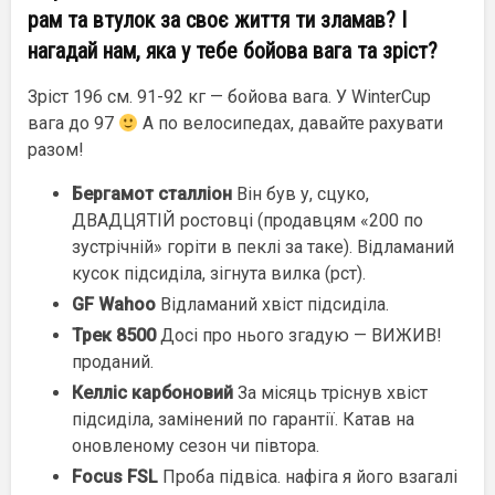
рам та втулок за своє життя ти зламав? І
нагадай нам, яка у тебе бойова вага та зріст?
Зріст 196 см. 91-92 кг — бойова вага. У WinterCup
вага до 97
А по велосипедах, давайте рахувати
разом!
Бергамот сталліон
Він був у, сцуко,
ДВАДЦЯТІЙ ростовці (продавцям «200 по
зустрічній» горіти в пеклі за таке). Відламаний
кусок підсиділа, зігнута вилка (рст).
GF Wahoo
Відламаний хвіст підсиділа.
Трек 8500
Досі про нього згадую — ВИЖИВ!
проданий.
Келліс карбоновий
За місяць тріснув хвіст
підсиділа, замінений по гарантії. Катав на
оновленому сезон чи півтора.
Focus FSL
Проба підвіса. нафіга я його взагалі