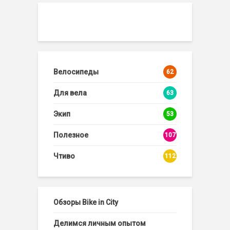
Велосипеды
62
Для вела
63
Экип
53
Полезное
107
Чтиво
112
Обзоры Bike in City
Делимся личным опытом