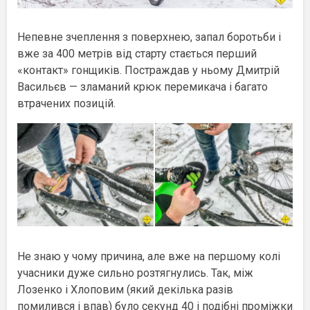
Непевне зчеплення з поверхнею, запал боротьби і
вже за 400 метрів від старту стається перший
«контакт» гонщиків. Постраждав у ньому Дмитрій
Васильєв — зламаний крюк перемикача і багато
втрачених позицій.
Не знаю у чому причина, але вже на першому колі
учасники дуже сильно розтягнулись. Так, між
Лозенко і Хлоповим (який декілька разів
помилився і впав) було секунд 40 і подібні проміжки