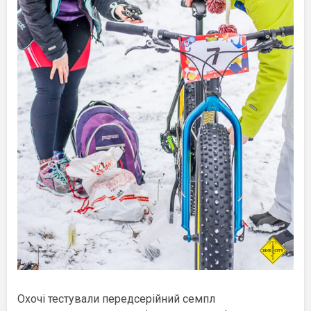
Охочі тестували передсерійний семпл