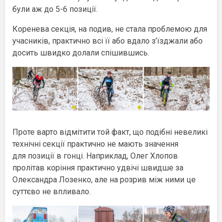
були аж до 5-6 позиції.
Коренева секція, на подив, не стала проблемою для
учасників, практично всі її або вдало з’їзджали або
досить швидко долали спішившись.
Проте варто відмітити той факт, що подібні невеликі
технічні секції практично не мають значення
для позиції в гонці. Наприклад, Олег Хлопов
пролітав коріння практично удвічі швидше за
Олександра Лозенко, але на розрив між ними це
суттєво не впливало.