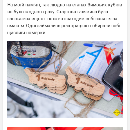
На моїй пам’яті, так людно на етапах Зимових кубків
не було жодного разу. Стартова галявина була
заповнена вщент і кожен знаходив собі заняття за
смаком. Одні займались реєстрацією і обирали собі
щасливі номерки.