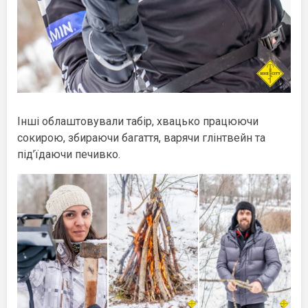
Інші облаштовували табір, хвацько працюючи
сокирою, збираючи багаття, варячи глінтвейн та
під’їдаючи печивко.