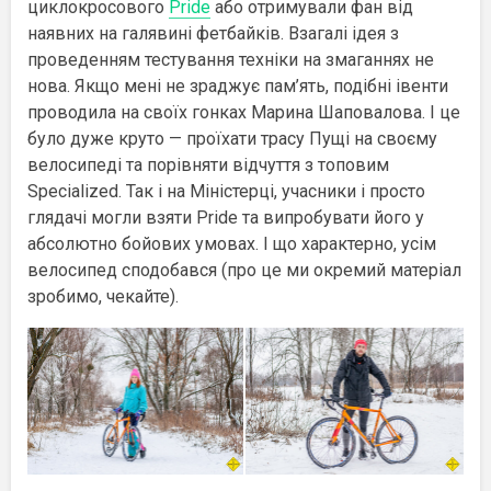
циклокросового
Pride
або отримували фан від
наявних на галявині фетбайків. Взагалі ідея з
проведенням тестування техніки на змаганнях не
нова. Якщо мені не зраджує пам’ять, подібні івенти
проводила на своїх гонках Марина Шаповалова. І це
було дуже круто — проїхати трасу Пущі на своєму
велосипеді та порівняти відчуття з топовим
Specialized. Так і на Міністерці, учасники і просто
глядачі могли взяти Pride та випробувати його у
абсолютно бойових умовах. І що характерно, усім
велосипед сподобався (про це ми окремий матеріал
зробимо, чекайте).