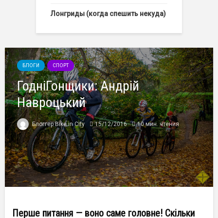
Лонгриды (когда спешить некуда)
БЛОГИ
СПОРТ
ГодніГонщики: Андрій
Навроцький
Блоггер Bike in City
15/12/2016
10 мин. чтения
Перше питання — воно саме головне! Скільки