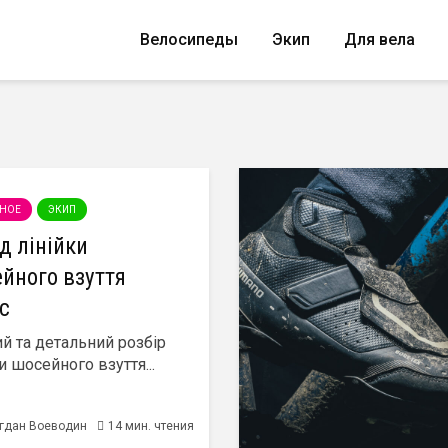
Велосипеды
Экип
Для вела
НОЕ
ЭКИП
д лінійки
йного взуття
c
й та детальний розбір
и шосейного взуття...
гдан Воеводин
14 мин. чтения