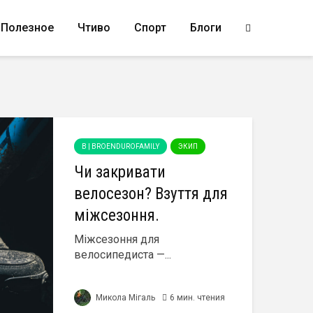
Полезное
Чтиво
Спорт
Блоги
B | BROENDUROFAMILY
ЭКИП
Чи закривати
велосезон? Взуття для
міжсезоння.
Міжсезоння для
велосипедиста —...
Микола Мігаль
6 мин. чтения