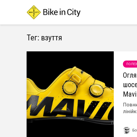
Тег: взуття
ПОЛЕЗ
Огля
шосе
Mavi
Повни
лінійк
Бо