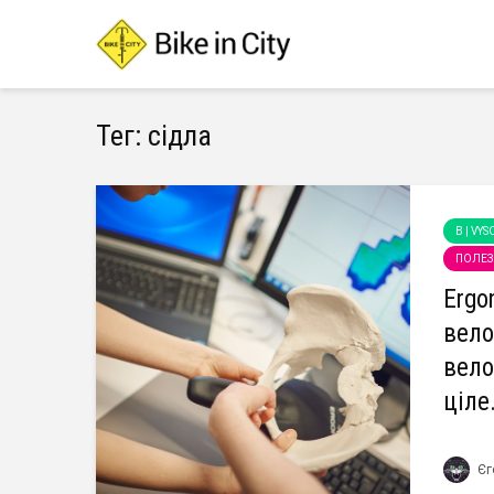
Тег: сідла
B | VYS
ПОЛЕЗ
Ergo
вело
вело
ціле.
Єг