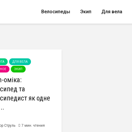
Велосипеды
Экип
Для вела
OTA
ДЛЯ ВЕЛА
НОЕ
ЭКИП
n-оміка:
сипед та
сипедист як одне
..
ор Струль
7 мин. чтения