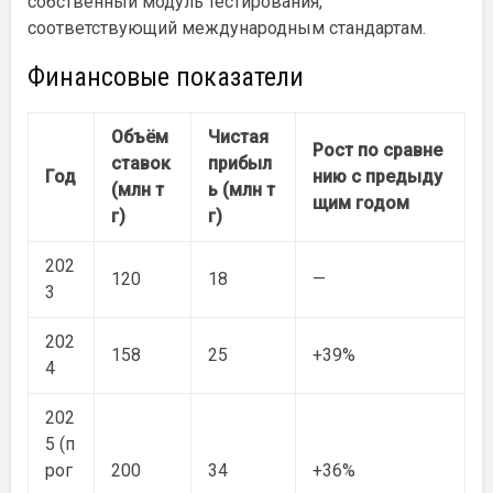
собственный модуль тестирования,
соответствующий международным стандартам.
Финансовые показатели
Объём
Чистая
Рост по сравне
ставок
прибыл
Год
нию с предыду
(млн т
ь (млн т
щим годом
г)
г)
202
120
18
—
3
202
158
25
+39%
4
202
5 (п
рог
200
34
+36%