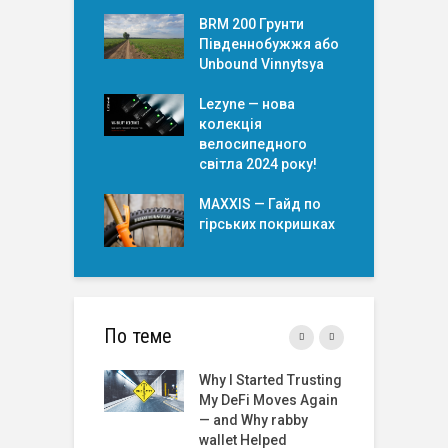
BRM 200 Грунти
Південнобужжя або
Unbound Vinnytsya
Lezyne — нова
колекція
велосипедного
світла 2024 року!
MAXXIS — Гайд по
гірських покришкаx
По теме
Started Trusting
Roulette Online Real
T
Fi Moves Again
Money India: A
t
 Why rabby
Comprehensive
 Helped
Review
R