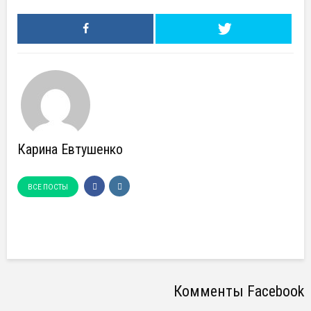
Карина Евтушенко
ВСЕ ПОСТЫ
Комменты Facebook