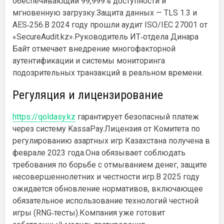
обеспечивающий 99,999% доступности и
мгновенную загрузку.Защита данных — TLS 1.3 и
AES‑256.В 2024 году прошли аудит ISO/IEC 27001 от
«SecureAudit.kz».Руководитель ИТ‑отдела Динара
Байт отмечает внедрение многофакторной
аутентификации и системы мониторинга
подозрительных транзакций в реальном времени.
Регуляция и лицензирование
https://qoldasy.kz
гарантирует безопасный платеж
через систему KassaPay.Лицензия от Комитета по
регулированию азартных игр Казахстана получена в
феврале 2023 года.Она обязывает соблюдать
требования по борьбе с отмыванием денег, защите
несовершеннолетних и честности игр.В 2025 году
ожидается обновление нормативов, включающее
обязательное использование технологий честной
игры (RNG‑тесты).Компания уже готовит