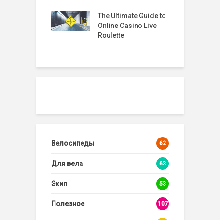
2
timate Guide to
The Best Online
G
 Casino Live
Roulette Sites: A
te
Comprehensive
Guide
Велосипеды
62
Для вела
63
Экип
53
Полезное
107