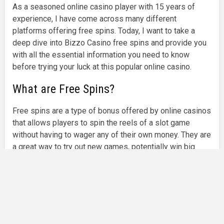
As a seasoned online casino player with 15 years of
experience, I have come across many different
platforms offering free spins. Today, I want to take a
deep dive into Bizzo Casino free spins and provide you
with all the essential information you need to know
before trying your luck at this popular online casino.
What are Free Spins?
Free spins are a type of bonus offered by online casinos
that allows players to spin the reels of a slot game
without having to wager any of their own money. They are
a great way to try out new games, potentially win big
prizes, and extend your playing time without risking your
bankroll.
Bizzo Casino Free Spins Overview
Bizzo Casino offers a variety of free spins bonuses to