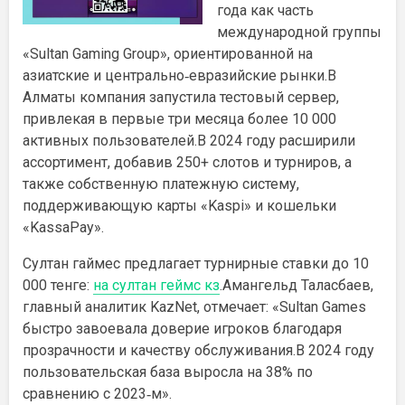
года как часть
международной группы
«Sultan Gaming Group», ориентированной на
азиатские и центрально‑евразийские рынки.В
Алматы компания запустила тестовый сервер,
привлекая в первые три месяца более 10 000
активных пользователей.В 2024 году расширили
ассортимент, добавив 250+ слотов и турниров, а
также собственную платежную систему,
поддерживающую карты «Kaspi» и кошельки
«KassaPay».
Султан гаймес предлагает турнирные ставки до 10
000 тенге:
на султан геймс кз
.Амангельд Таласбаев,
главный аналитик KazNet, отмечает: «Sultan Games
быстро завоевала доверие игроков благодаря
прозрачности и качеству обслуживания.В 2024 году
пользовательская база выросла на 38% по
сравнению с 2023‑м».