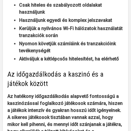
Csak hiteles és szabályozott oldalakat
használjunk
Használjunk egyedi és komplex jelszavakat
Kerüljük a nyilvános Wi-Fi hálózatok használatát
tranzakciók során
Nyomon követjük számláink és tranzakcióink
tevékenységét
Aktiváljuk a kétlépcsős hitelesítést, ha elérhető
Az időgazdálkodás a kaszinó és a
játékok között
Az hatékony időgazdálkodás alapvető fontosságú a
kaszinózással foglalkozó játékosok számára, hiszen
a játékok intenzív és gyakran hosszú időt igényelnek.
A sikeres játékosok tisztában vannak azzal, hogy
mikor kell pihenni, és mennyi időt szánjanak a játékra,