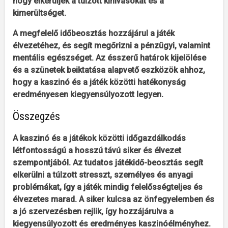
hogy elkerüljék a túlzott kihívásokat és a
kimerültséget.
A megfelelő időbeosztás hozzájárul a játék
élvezetéhez, és segít megőrizni a pénzügyi, valamint
mentális egészséget. Az ésszerű határok kijelölése
és a szünetek beiktatása alapvető eszközök ahhoz,
hogy a kaszinó és a játék közötti hatékonyság
eredményesen kiegyensúlyozott legyen.
Összegzés
A kaszinó és a játékok közötti időgazdálkodás
létfontosságú a hosszú távú siker és élvezet
szempontjából. Az tudatos játékidő-beosztás segít
elkerülni a túlzott stresszt, személyes és anyagi
problémákat, így a játék mindig felelősségteljes és
élvezetes marad. A siker kulcsa az önfegyelemben és
a jó szervezésben rejlik, így hozzájárulva a
kiegyensúlyozott és eredményes kaszinóélményhez.