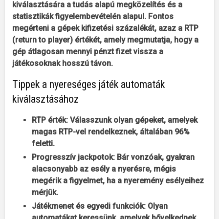
kiválasztására a tudás alapú megközelítés és a
statisztikák figyelembevételén alapul. Fontos
megérteni a gépek kifizetési százalékát, azaz a RTP
(return to player) értékét, amely megmutatja, hogy a
gép átlagosan mennyi pénzt fizet vissza a
játékosoknak hosszú távon.
Tippek a nyereséges játék automaták
kiválasztásához
RTP érték
: Válasszunk olyan gépeket, amelyek
magas RTP-vel rendelkeznek, általában 96%
feletti.
Progresszív jackpotok
: Bár vonzóak, gyakran
alacsonyabb az esély a nyerésre, mégis
megérik a figyelmet, ha a nyeremény esélyeihez
mérjük.
Játékmenet és egyedi funkciók
: Olyan
automatákat keressünk, amelyek bővelkednek