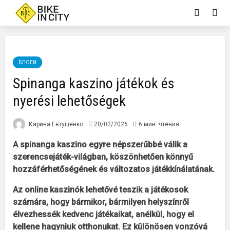
БЛОГИ
Spinanga kaszino játékok és
nyerési lehetőségek
Карина Евтушенко
20/02/2026
6 мин. чтения
A spinanga kaszino egyre népszerűbbé válik a
szerencsejáték-világban, köszönhetően könnyű
hozzáférhetőségének és változatos játékkínálatának.
Az online kaszinók lehetővé teszik a játékosok
számára, hogy bármikor, bármilyen helyszínről
élvezhessék kedvenc játékaikat, anélkül, hogy el
kellene hagyniuk otthonukat. Ez különösen vonzóvá