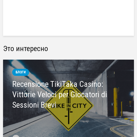
Это интересно
БЛОГИ
Recensione TikiTaka Casino:
Vittorie Veloci per Giocatori di
Sessioni Brevi