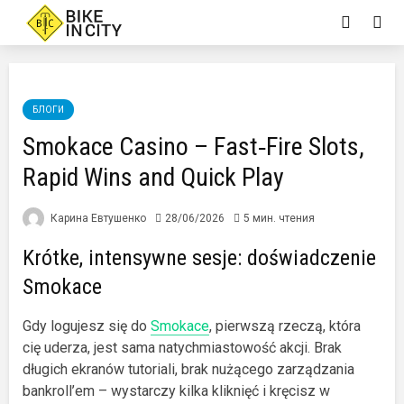
БЛОГИ
Smokace Casino – Fast‑Fire Slots,
Rapid Wins and Quick Play
Карина Евтушенко
28/06/2026
5 мин. чтения
Krótke, intensywne sesje: doświadczenie
Smokace
Gdy logujesz się do
Smokace
, pierwszą rzeczą, która
cię uderza, jest sama natychmiastowość akcji. Brak
długich ekranów tutoriali, brak nużącego zarządzania
bankroll’em – wystarczy kilka kliknięć i kręcisz w