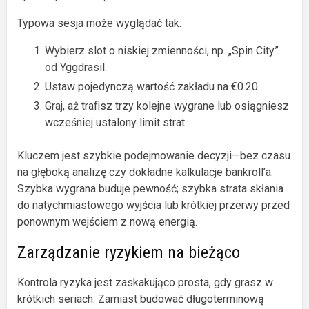
Typowa sesja może wyglądać tak:
Wybierz slot o niskiej zmienności, np. „Spin City”
od Yggdrasil.
Ustaw pojedynczą wartość zakładu na €0.20.
Graj, aż trafisz trzy kolejne wygrane lub osiągniesz
wcześniej ustalony limit strat.
Kluczem jest szybkie podejmowanie decyzji—bez czasu
na głęboką analizę czy dokładne kalkulacje bankroll’a.
Szybka wygrana buduje pewność; szybka strata skłania
do natychmiastowego wyjścia lub krótkiej przerwy przed
ponownym wejściem z nową energią.
Zarządzanie ryzykiem na bieżąco
Kontrola ryzyka jest zaskakująco prosta, gdy grasz w
krótkich seriach. Zamiast budować długoterminową