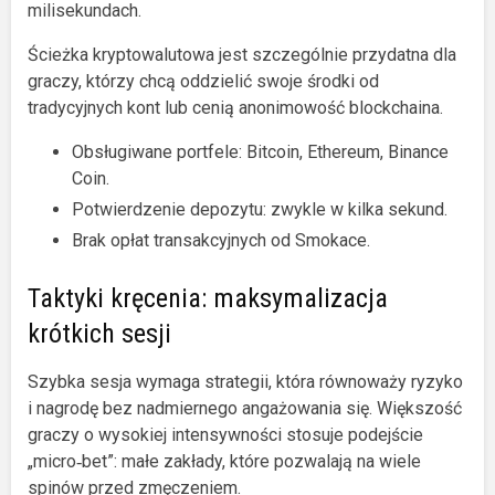
milisekundach.
Ścieżka kryptowalutowa jest szczególnie przydatna dla
graczy, którzy chcą oddzielić swoje środki od
tradycyjnych kont lub cenią anonimowość blockchaina.
Obsługiwane portfele: Bitcoin, Ethereum, Binance
Coin.
Potwierdzenie depozytu: zwykle w kilka sekund.
Brak opłat transakcyjnych od Smokace.
Taktyki kręcenia: maksymalizacja
krótkich sesji
Szybka sesja wymaga strategii, która równoważy ryzyko
i nagrodę bez nadmiernego angażowania się. Większość
graczy o wysokiej intensywności stosuje podejście
„micro‑bet”: małe zakłady, które pozwalają na wiele
spinów przed zmęczeniem.