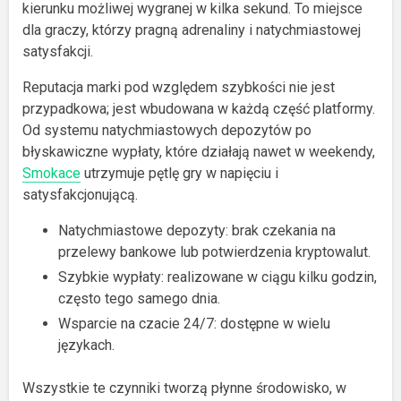
kierunku możliwej wygranej w kilka sekund. To miejsce
dla graczy, którzy pragną adrenaliny i natychmiastowej
satysfakcji.
Reputacja marki pod względem szybkości nie jest
przypadkowa; jest wbudowana w każdą część platformy.
Od systemu natychmiastowych depozytów po
błyskawiczne wypłaty, które działają nawet w weekendy,
Smokace
utrzymuje pętlę gry w napięciu i
satysfakcjonującą.
Natychmiastowe depozyty: brak czekania na
przelewy bankowe lub potwierdzenia kryptowalut.
Szybkie wypłaty: realizowane w ciągu kilku godzin,
często tego samego dnia.
Wsparcie na czacie 24/7: dostępne w wielu
językach.
Wszystkie te czynniki tworzą płynne środowisko, w