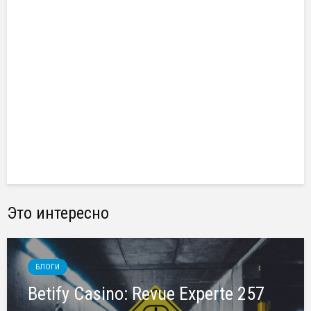
Это интересно
БЛОГИ
Betify Casino: Revue Experte 257