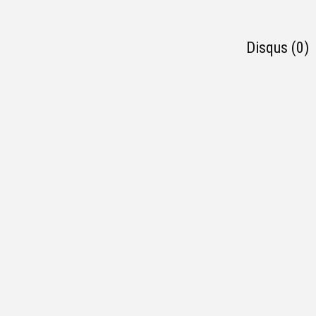
Disqus (0)