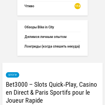
Чтиво
112
Обзоры Bike in City
Делимся личным опытом
Лонгриды (когда спешить некуда)
БЛОГИ
Bet3000 – Slots Quick‑Play, Casino
en Direct & Paris Sportifs pour le
Joueur Rapide