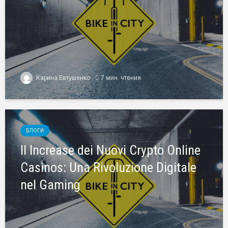
Карина Евтушенко
7 мин. чтения
БЛОГИ
Il Increase dei Nuovi Crypto Online
Casinos: Una Rivoluzione Digitale
nel Gaming