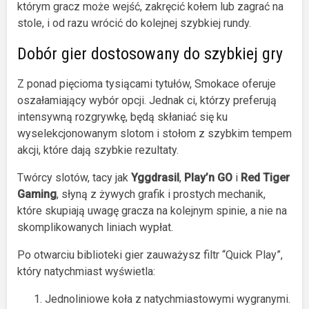
którym gracz może wejść, zakręcić kołem lub zagrać na
stole, i od razu wrócić do kolejnej szybkiej rundy.
Dobór gier dostosowany do szybkiej gry
Z ponad pięcioma tysiącami tytułów, Smokace oferuje
oszałamiający wybór opcji. Jednak ci, którzy preferują
intensywną rozgrywkę, będą skłaniać się ku
wyselekcjonowanym slotom i stołom z szybkim tempem
akcji, które dają szybkie rezultaty.
Twórcy slotów, tacy jak
Yggdrasil
,
Play’n GO
i
Red Tiger
Gaming
, słyną z żywych grafik i prostych mechanik,
które skupiają uwagę gracza na kolejnym spinie, a nie na
skomplikowanych liniach wypłat.
Po otwarciu biblioteki gier zauważysz filtr “Quick Play”,
który natychmiast wyświetla:
Jednoliniowe koła z natychmiastowymi wygranymi.