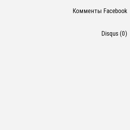
Комменты Facebook
Disqus (0)