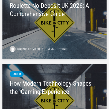
Roulette No Deposit UK 2026: A
Comprehensive Guide
Карина Евтушенко
3 мин. чтения
БЛОГИ
How Modern Technology Shapes
the iGaming Experience