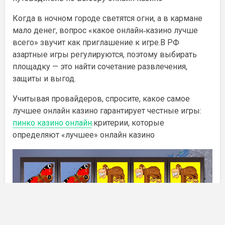
Когда в ночном городе светятся огни, а в кармане
мало денег, вопрос «какое онлайн‑казино лучше
всего» звучит как приглашение к игре.В РФ
азартные игры регулируются, поэтому выбирать
площадку — это найти сочетание развлечения,
защиты и выгод.
Учитывая провайдеров, спросите, какое самое
лучшее онлайн казино гарантирует честные игры:
пинко казино онлайн
.критерии, которые
определяют «лучшее» онлайн казино