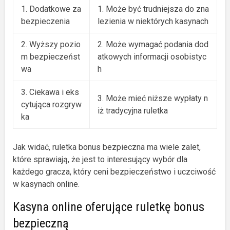
1. Dodatkowe za
1. Może być trudniejsza do zna
bezpieczenia
lezienia w niektórych kasynach
2. Wyższy pozio
2. Może wymagać podania dod
m bezpieczeńst
atkowych informacji osobistyc
wa
h
3. Ciekawa i eks
3. Może mieć niższe wypłaty n
cytująca rozgryw
iż tradycyjna ruletka
ka
Jak widać, ruletka bonus bezpieczna ma wiele zalet,
które sprawiają, że jest to interesujący wybór dla
każdego gracza, który ceni bezpieczeństwo i uczciwość
w kasynach online.
Kasyna online oferujące ruletkę bonus
bezpieczną