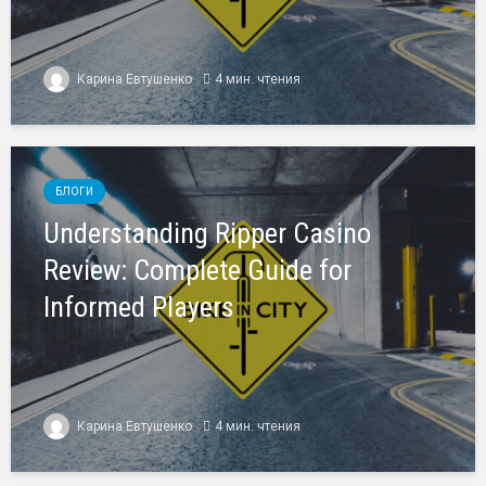
Карина Евтушенко
4 мин. чтения
БЛОГИ
Understanding Ripper Casino
Review: Complete Guide for
Informed Players
Карина Евтушенко
4 мин. чтения