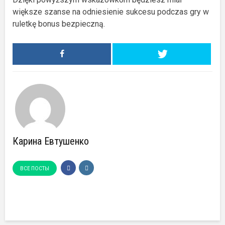
większe szanse na odniesienie sukcesu podczas gry w
ruletkę bonus bezpieczną.
Карина Евтушенко
ВСЕ ПОСТЫ