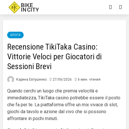
БЛОГИ
Recensione TikiTaka Casino:
Vittorie Veloci per Giocatori di
Sessioni Brevi
Карина Евтушенко
27/06/2026
6 мин. чтения
Quando cerchi un luogo che premia velocità e
immediatezza, TikiTaka casino potrebbe essere il posto
che fa per te. La piattaforma offre un mix vivace di slot,
giochi da tavolo e azione dal vivo che si possono
affrontare in pochi minuti.