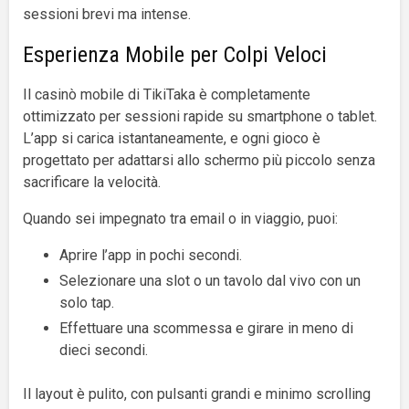
sessioni brevi ma intense.
Esperienza Mobile per Colpi Veloci
Il casinò mobile di TikiTaka è completamente
ottimizzato per sessioni rapide su smartphone o tablet.
L’app si carica istantaneamente, e ogni gioco è
progettato per adattarsi allo schermo più piccolo senza
sacrificare la velocità.
Quando sei impegnato tra email o in viaggio, puoi:
Aprire l’app in pochi secondi.
Selezionare una slot o un tavolo dal vivo con un
solo tap.
Effettuare una scommessa e girare in meno di
dieci secondi.
Il layout è pulito, con pulsanti grandi e minimo scrolling