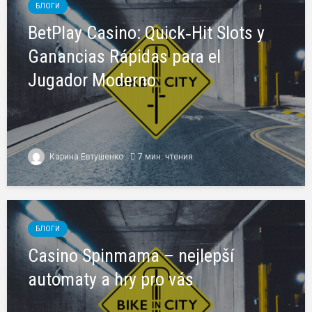
БЛОГИ
BetPlay Casino: Quick‑Hit Slots y
Ganancias Rápidas para el
Jugador Moderno
Карина Евтушенко
7 мин. чтения
БЛОГИ
Casino Spinmama – nejlepší
automaty a hry pro vás