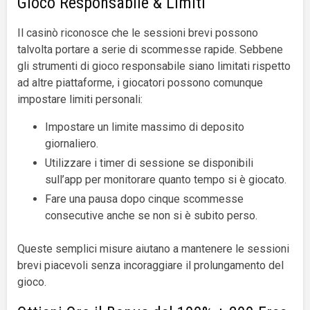
Gioco Responsabile & Limiti
Il casinò riconosce che le sessioni brevi possono
talvolta portare a serie di scommesse rapide. Sebbene
gli strumenti di gioco responsabile siano limitati rispetto
ad altre piattaforme, i giocatori possono comunque
impostare limiti personali:
Impostare un limite massimo di deposito
giornaliero.
Utilizzare i timer di sessione se disponibili
sull’app per monitorare quanto tempo si è giocato.
Fare una pausa dopo cinque scommesse
consecutive anche se non si è subito perso.
Queste semplici misure aiutano a mantenere le sessioni
brevi piacevoli senza incoraggiare il prolungamento del
gioco.