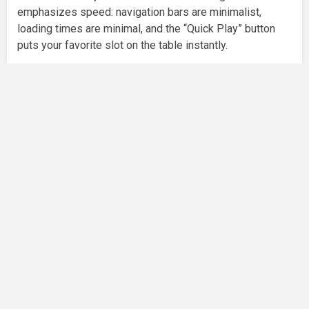
emphasizes speed: navigation bars are minimalist,
loading times are minimal, and the “Quick Play” button
puts your favorite slot on the table instantly.
The platform’s reputation for reliable payouts means you
can focus on the rhythm of the spins rather than the
mechanics of verification. With a solid security layer in
place, you’ll feel safe while you chase those fast wins.
User‑friendly layout – no heavy graphics that slow
down play.
Instant access to the most popular slots.
Transparent payout history visible from the
dashboard.
Vegas Hero
Why Vegas Hero? A Snapshot of the Slot