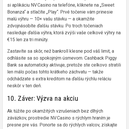
si aplikáciu NV Casino na telefóne, kliknete na „Sweet
Bonanza“ a stlačíte „Play“. Prvé točenie vám prinesie
malú výhru — 10× vašu stávku — a okamžite
zdvojnásobíte ďalšiu stávku. Po troch točeniach
nasleduje ďalšia výhra, ktorá zvýši vaše celkové výhry na
€15 len za tri minúty.
Zastavíte sa skôr, než bankroll klesne pod váš limit, a
odhlásite sa so spokojným úsmevom. Cashback Piggy
Bank sa automaticky aktivuje, pretože ste celkovo stratili
len málo počas tohto krátkeho záchvatu — takže
odchádzate s extra kreditom na ďalšiu rýchlu reláciu
neskôr v ten deň.
10. Záver: Výzva na akciu
Ak túžite po okamžitých vzrušeniach bez dlhých
záväzkov, prostredie NV Casino s rýchlym hraním je
presne pre vás. Ponorte sa do rýchlych valcov, získajte