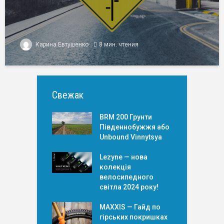
Карина Евтушенко
8 мин. чтения
Свежак
BRM 200 Грунти
Південнобужжя або
Unbound Vinnytsya
Lezyne — нова
колекція
велосипедного
світла 2024 року!
MAXXIS — Гайд по
гірських покришкаx