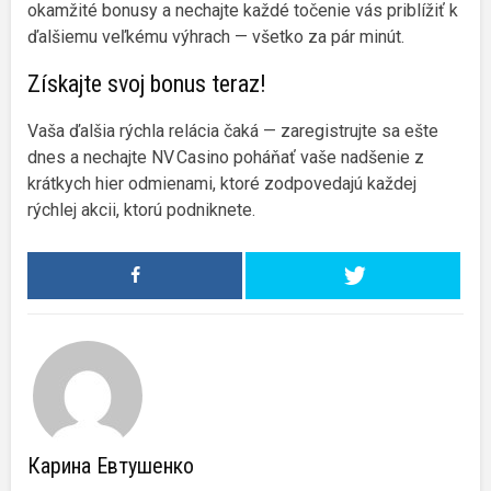
okamžité bonusy a nechajte každé točenie vás priblížiť k
ďalšiemu veľkému výhrach — všetko za pár minút.
Získajte svoj bonus teraz!
Vaša ďalšia rýchla relácia čaká — zaregistrujte sa ešte
dnes a nechajte NV Casino poháňať vaše nadšenie z
krátkych hier odmienami, ktoré zodpovedajú každej
rýchlej akcii, ktorú podniknete.
Карина Евтушенко