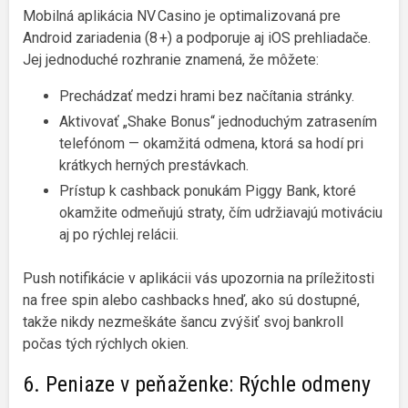
Mobilná aplikácia NV Casino je optimalizovaná pre
Android zariadenia (8 +) a podporuje aj iOS prehliadače.
Jej jednoduché rozhranie znamená, že môžete:
Prechádzať medzi hrami bez načítania stránky.
Aktivovať „Shake Bonus“ jednoduchým zatrasením
telefónom — okamžitá odmena, ktorá sa hodí pri
krátkych herných prestávkach.
Prístup k cashback ponukám Piggy Bank, ktoré
okamžite odmeňujú straty, čím udržiavajú motiváciu
aj po rýchlej relácii.
Push notifikácie v aplikácii vás upozornia na príležitosti
na free spin alebo cashbacks hneď, ako sú dostupné,
takže nikdy nezmeškáte šancu zvýšiť svoj bankroll
počas tých rýchlych okien.
6. Peniaze v peňaženke: Rýchle odmeny