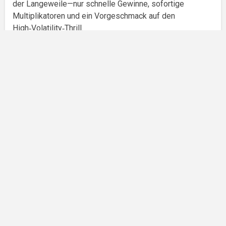
der Langeweile—nur schnelle Gewinne, sofortige
Multiplikatoren und ein Vorgeschmack auf den
High‑Volatility‑Thrill.
1. Das Süße Setup
Im Kern ist
Sugar Rush casino
ein Cluster‑Pay Video
Slot, der auf einem großzügigen 7×7‑Raster basiert. Statt
traditioneller Gewinnlinien belohnt das Spiel, wenn fünf
oder mehr identische Symbole horizontal oder vertikal
verbunden sind. Diese einfache Regel verwandelt jeden
Spin in ein kleines Puzzle.
Cluster von fünf oder mehr gewinnen sofort.
Gewinnende Symbole verschwinden, sodass neue
von oben fallen.
Mehrere Gewinne können bei einem einzigen Spin
kaskadieren.