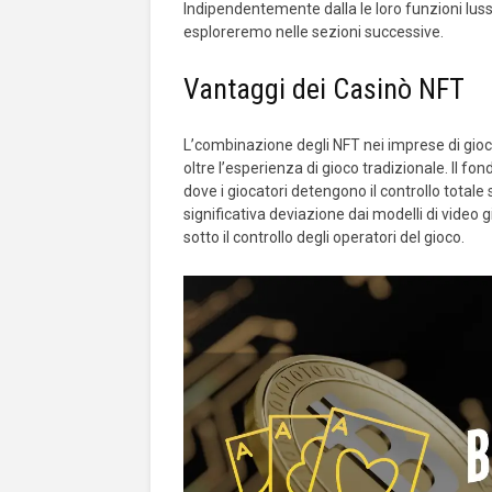
Indipendentemente dalla le loro funzioni lus
esploreremo nelle sezioni successive.
Vantaggi dei Casinò NFT
L’combinazione degli NFT nei imprese di gioco
oltre l’esperienza di gioco tradizionale. Il fo
dove i giocatori detengono il controllo totale
significativa deviazione dai modelli di video
sotto il controllo degli operatori del gioco.