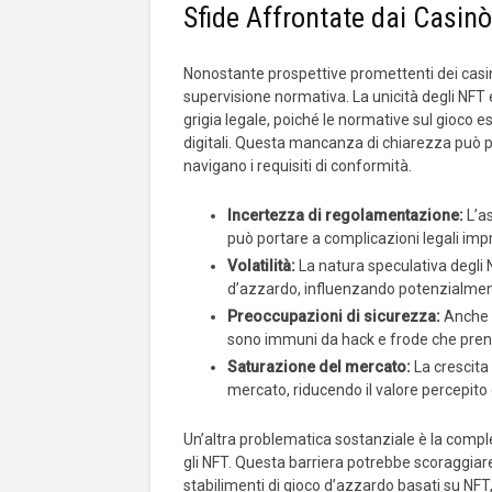
Sfide Affrontate dai Casin
Nonostante prospettive promettenti dei casinò 
supervisione normativa. La unicità degli NFT e 
grigia legale, poiché le normative sul gioco e
digitali. Questa mancanza di chiarezza può pr
navigano i requisiti di conformità.
Incertezza di regolamentazione:
L’as
può portare a complicazioni legali impr
Volatilità:
La natura speculativa degli 
d’azzardo, influenzando potenzialmente
Preoccupazioni di sicurezza:
Anche s
sono immuni da hack e frode che prendo
Saturazione del mercato:
La crescita
mercato, riducendo il valore percepito 
Un’altra problematica sostanziale è la compl
gli NFT. Questa barriera potrebbe scoraggia
stabilimenti di gioco d’azzardo basati su NFT,