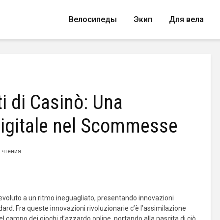
Велосипеды
Экип
Для вела
ti di Casinò: Una
igitale nel Scommesse
. чтения
è evoluto a un ritmo ineguagliato, presentando innovazioni
ard. Fra queste innovazioni rivoluzionarie c’è l’assimilazione
l campo dei giochi d’azzardo online, portando alla nascita di ciò