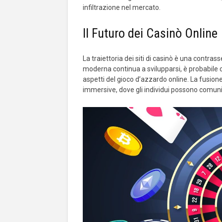
infiltrazione nel mercato.
Il Futuro dei Casinò Online
La traiettoria dei siti di casinò è una contra
moderna continua a svilupparsi, è probabile 
aspetti del gioco d’azzardo online. La fusion
immersive, dove gli individui possono comunica