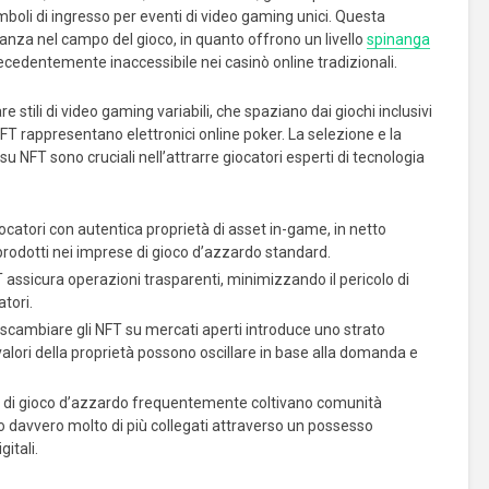
boli di ingresso per eventi di video gaming unici. Questa
rtanza nel campo del gioco, in quanto offrono un livello
spinanga
cedentemente inaccessibile nei casinò online tradizionali.
stili di video gaming variabili, che spaziano dai giochi inclusivi
 NFT rappresentano elettronici online poker. La selezione e la
su NFT sono cruciali nell’attrarre giocatori esperti di tecnologia
ocatori con autentica proprietà di asset in-game, in netto
 prodotti nei imprese di gioco d’azzardo standard.
 assicura operazioni trasparenti, minimizzando il pericolo di
atori.
 scambiare gli NFT su mercati aperti introduce uno strato
alori della proprietà possono oscillare in base alla domanda e
 di gioco d’azzardo frequentemente coltivano comunità
no davvero molto di più collegati attraverso un possesso
itali.