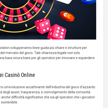
golatori svilupperanno linee guida più chiare e strutture per
o del mercato del gioco. Tale chiarezza legale non solo
na base sicura base per gli operatori per innovare e espandere
ei Casinò Online
no un’evoluzione accattivante dell’industria del gioco d’azzardo
tà degli asset, trasparenza, e coinvolgimento della comunità.
anche difficoltà significative che sia gli operatori che i giocatori
 sostenibile.