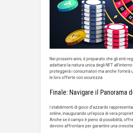
Nei prossimi anni, è preparato che gli enti re
adattarsi la natura unica degli NFT all’intern
proteggerà i consumatori ma anche fornirà u
le loro offerte con sicurezza.
Finale: Navigare il Panorama d
I stabilimenti di gioco d’azzardo rappresenta
online, inaugurando un’epoca di vera proprie
Anche se il campo è pieno di possibilità, offre 
devono affrontare per garantire una crescita