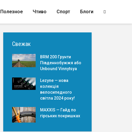
Полезное
Чтиво
Спорт
Блоги
Свежак
BRM 200 Грунти
Південнобужжя або
Unbound Vinnytsya
Lezyne — нова
колекція
велосипедного
світла 2024 року!
MAXXIS — Гайд по
гірських покришкаx