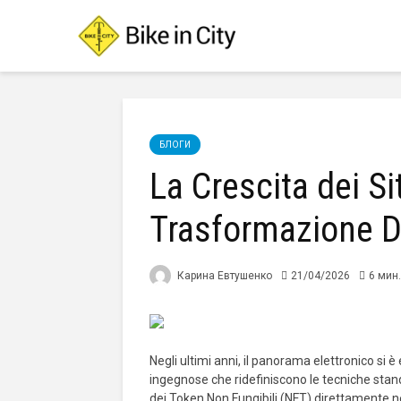
БЛОГИ
La Crescita dei Si
Trasformazione D
Карина Евтушенко
21/04/2026
6 мин
Negli ultimi anni, il panorama elettronico si 
ingegnose che ridefiniscono le tecniche stand
dei Token Non Fungibili (NFT) direttamente ne