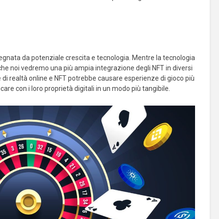
ssegnata da potenziale crescita e tecnologia. Mentre la tecnologia
che noi vedremo una più ampia integrazione degli NFT in diversi
e di realtà online e NFT potrebbe causare esperienze di gioco più
re con i loro proprietà digitali in un modo più tangibile.