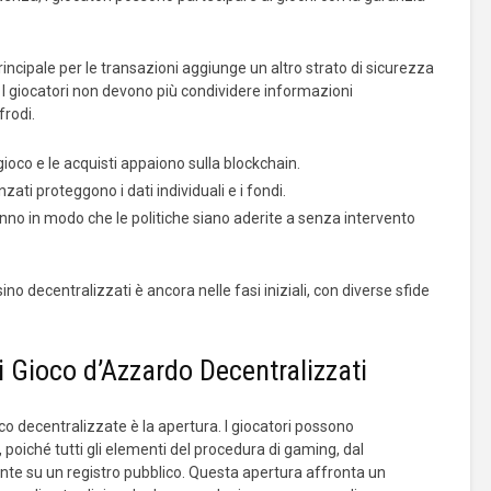
rincipale per le transazioni aggiunge un altro strato di sicurezza
 I giocatori non devono più condividere informazioni
frodi.
ogioco e le acquisti appaiono sulla blockchain.
anzati proteggono i dati individuali e i fondi.
 fanno in modo che le politiche siano aderite a senza intervento
no decentralizzati è ancora nelle fasi iniziali, con diverse sfide
i Gioco d’Azzardo Decentralizzati
co decentralizzate è la apertura. I giocatori possono
 poiché tutti gli elementi del procedura di gaming, dal
ente su un registro pubblico. Questa apertura affronta un