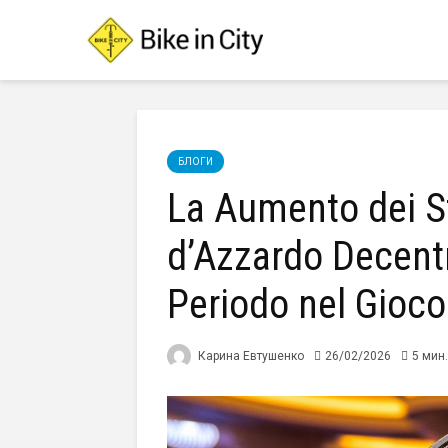
БЛОГИ
La Aumento dei St
d’Azzardo Decentr
Periodo nel Gioco
Карина Евтушенко
26/02/2026
5 мин