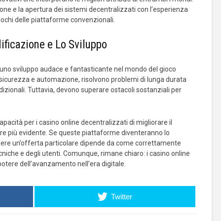
ione e la apertura dei sistemi decentralizzati con l’esperienza
giochi delle piattaforme convenzionali.
ificazione e Lo Sviluppo
no uno sviluppo audace e fantasticante nel mondo del gioco
, sicurezza e automazione, risolvono problemi di lunga durata
adizionali. Tuttavia, devono superare ostacoli sostanziali per
pacità per i casino online decentralizzati di migliorare il
e più evidente. Se queste piattaforme diventeranno lo
ssere un’offerta particolare dipende da come correttamente
niche e degli utenti. Comunque, rimane chiaro: i casino online
otere dell’avanzamento nell’era digitale.
Twitter