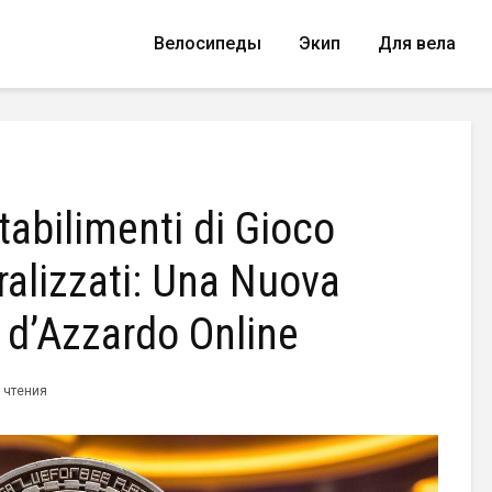
Велосипеды
Экип
Для вела
abilimenti di Gioco
alizzati: Una Nuova
 d’Azzardo Online
. чтения