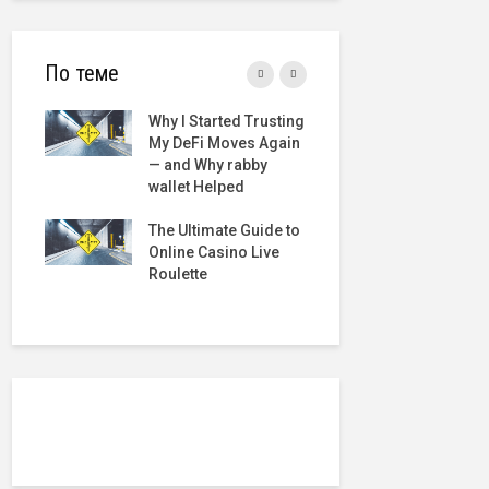
По теме
erview
Why I Started Trusting
Roulette O
ile
My DeFi Moves Again
Money Indi
— and Why rabby
Comprehen
wallet Helped
Review
 UK
ate
The Ultimate Guide to
The Best O
Online Casino Live
Roulette Si
Roulette
Comprehen
Guide