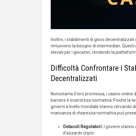
Inoltre, i stabilimenti di gioco decentralizz
rimuovono la bisogno di intermediari. Questi
elevati per i giocatori, rendendo la piattafor
Difficoltà Confrontare i St
Decentralizzati
Nonostante il loro promessa, i casino online d
barriere è incertezza normativa. Poiché la te
governi a livello mondiale stanno cercando 
mancanza di chiarezza normativa può presenta
Ostacoli Regolatori:
I governi stanno 
d’azzardo cripto.