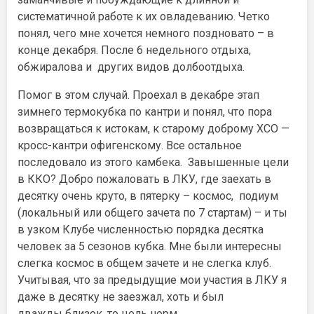
систематичной работе к их овладеванию. Четко
понял, чего мне хочется немного поздновато – в
конце декабря. После 6 недельного отдыха,
обжиралова и других видов долбоотдыха.
Помог в этом случай. Проехал в декабре этап
зимнего термокубка по кантри и понял, что пора
возвращаться к истокам, к старому доброму XCO —
кросс-кантри офигенскому. Все остальное
последовало из этого камбека. Завышенные цели
в ККО? Добро пожаловать в ЛКУ, где заехать в
десятку очень круто, в пятерку – космос, подиум
(локальный или общего зачета по 7 стартам) – и ты
в узком Клубе численностью порядка десятка
человек за 5 сезонов кубка. Мне были интересны
слегка космос в общем зачете и не слегка клуб.
Учитывая, что за предыдущие мои участия в ЛКУ я
даже в десятку не заезжал, хоть и был
дважды близок, то цель норм.