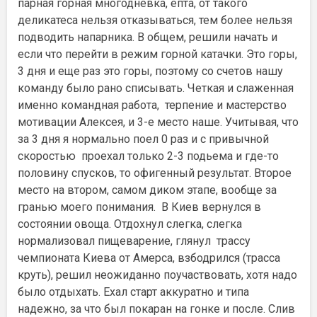
парная горная многодневка, ёпта, от такого
деликатеса нельзя отказываться, тем более нельзя
подводить напарника. В общем, решили начать и
если что перейти в режим горной катачки. Это горы,
3 дня и еще раз это горы, поэтому со счетов нашу
команду было рано списывать. Четкая и слаженная
именно командная работа, терпение и мастерство
мотивации Алексея, и 3-е место наше. Учитывая, что
за 3 дня я нормально поел 0 раз и с привычной
скоростью проехал только 2-3 подьема и где-то
половину спусков, то офигенный результат. Второе
место на втором, самом диком этапе, вообще за
гранью моего понимания. В Киев вернулся в
состоянии овоща. Отдохнул слегка, слегка
нормализовал пищеварение, глянул трассу
чемпионата Киева от Амерса, взбодрился (трасса
круть), решил неожиданно поучаствовать, хотя надо
было отдыхать. Ехал старт аккуратно и типа
надежно, за что был покаран на гонке и после. Слив