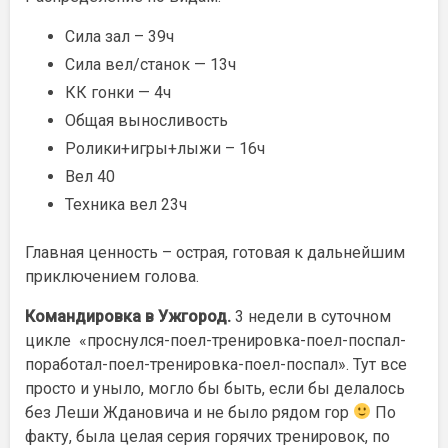
Сила зал – 39ч
Сила вел/станок — 13ч
КК гонки — 4ч
Общая выносливость
Ролики+игры+лыжи – 16ч
Вел 40
Техника вел 23ч
Главная ценность – острая, готовая к дальнейшим
приключением голова.
Командировка в Ужгород.
3 недели в суточном
цикле «проснулся-поел-тренировка-поел-поспал-
поработал-поел-тренировка-поел-поспал». Тут все
просто и уныло, могло бы быть, если бы делалось
без Леши Ждановича и не было рядом гор
По
факту, была целая серия горячих тренировок, по