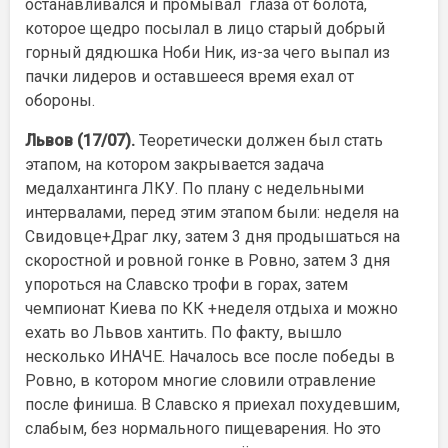
останавливался и промывал глаза от болота,
которое щедро посылал в лицо старый добрый
горный дядюшка Ноби Ник, из-за чего выпал из
пачки лидеров и оставшееся время ехал от
обороны.
Львов (17/07).
Теоретически должен был стать
этапом, на котором закрывается задача
медалхантинга ЛКУ. По плану с недельными
интервалами, перед этим этапом были: неделя на
Свидовце+Драг лку, затем 3 дня продышаться на
скоростной и ровной гонке в Ровно, затем 3 дня
упороться на Славско трофи в горах, затем
чемпионат Киева по КК +неделя отдыха и можно
ехать во Львов хантить. По факту, вышло
несколько ИНАЧЕ. Началось все после победы в
Ровно, в котором многие словили отравление
после финиша. В Славско я приехал похудевшим,
слабым, без нормального пищеварения. Но это