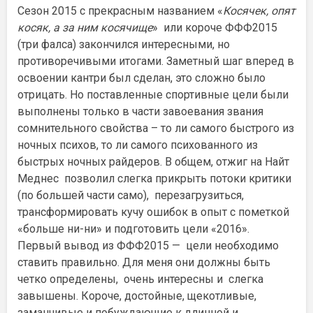
Сезон 2015 с прекрасным названием «
Косячек, опят
косяк, а за ним косячище
» или короче ФФФ2015
(три фалса) закончился интересными, но
противоречивыми итогами. Заметный шаг вперед в
освоении кантри был сделан, это сложно было
отрицать. Но поставленные спортивные цели были
выполнены только в части завоевания звания
сомнительного свойства – то ли самого быстрого из
ночных психов, то ли самого психованного из
быстрых ночных райдеров. В общем, отжиг на Найт
Меднес позволил слегка прикрыть потоки критики
(по большей части само), перезагрузиться,
трансформировать кучу ошибок в опыт с пометкой
«больше ни-ни» и подготовить цели «2016».
Первый вывод из ФФФ2015 — цели необходимо
ставить правильно. Для меня они должны быть
четко определены, очень интересны и слегка
завышены. Короче, достойные, щекотливые,
заманчивые и побуждающие к длинной и