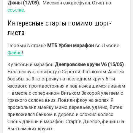
Дюны (17/09).
Миссион сакцесфулл. Отчет по
ссылке
.
Интересные старты помимо шорт-
листа
Первый в стране
МТБ Урбан марафон
во Львове.
Файно
!
Культовый марафон
Днепровские кручи V6 (15/05)
.
Ехал парную эстафету с Серегой Шатнюком. Апогей
борьбы за 3-ю строчку на последнем кругу 6-ти
часового противостояния и под начавшимся ливнем
– вместе с соперником Витьком Закорой улетаем с
грязного склона вниз. Ловили флоу на жопах. Я
проскользил змейку мимо деревьев удачно, Витек
приложился байком в дерево и сложил колесо.
Очень длинный марафон. Старт в Днепре, финиш на
Вьетнамских кручах.