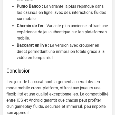
Punto Banco :
La variante la plus répandue dans
les casinos en ligne, avec des interactions fluides
sur mobile.
Chemin de fer :
Variante plus ancienne, offrant une
expérience de jeu authentique sur les plateformes
mobile.
Baccarat en live :
La version avec croupier en
direct permettant une immersion totale grâce à la
vidéo en temps réel.
Conclusion
Les jeux de baccarat sont largement accessibles en
mode mobile cross-platform, offrant aux joueurs une
flexibilité et une qualité exceptionnelles. La compatibilité
entre iOS et Android garantit que chacun peut profiter
d’un gameplay fluide, sécurisé et immersif, peu importe
son appareil.