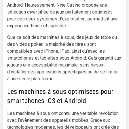
Android. Heureusement, Nine Casino propose une
sélection diversifiée de jeux parfaitement optimisés
pour ces deux systèmes d’exploitation, permettant une
expérience fluide et agréable.
Que ce soit des machines à sous, des jeux de table ou
des vidéos poker, la majorité des titres sont
compatibles avec iPhone, iPad, ainsi qu’avec les
smartphones et tablettes sous Android. Cela garantit aux
joueurs une accessibilité maximale, sans besoin
d’installer des applications spécifiques ou de se limiter
à une seule plateforme.
Les machines à sous optimisées pour
smartphones iOS et Android
Les machines à sous ont connu une véritable révolution
avec l’avènement des appareils mobiles. Grâce aux
technologies modernes, les développeurs ont créé des