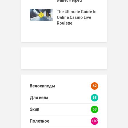
 Helped
Guide
R
2
timate Guide to
Roulette Online Real
G
 Casino Live
Money India: A
te
Comprehensive
Review
Велосипеды
62
Для вела
63
Экип
53
Полезное
107