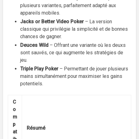
plusieurs variantes, parfaitement adapté aux
appareils mobiles.
Jacks or Better Video Poker
– La version
classique qui privilégie la simplicité et de bonnes
chances de gagner.
Deuces Wild
– Offrant une variante où les deuxs
sont sauvés, ce qui augmente les stratégies de
jeu.
Triple Play Poker
– Permettant de jouer plusieurs
mains simultanément pour maximiser les gains
potentiels.
C
o
m
p
Résumé
at