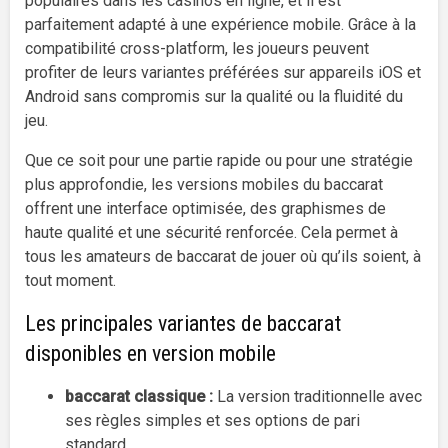
populaires dans les casinos en ligne, et il est
parfaitement adapté à une expérience mobile. Grâce à la
compatibilité cross-platform, les joueurs peuvent
profiter de leurs variantes préférées sur appareils iOS et
Android sans compromis sur la qualité ou la fluidité du
jeu.
Que ce soit pour une partie rapide ou pour une stratégie
plus approfondie, les versions mobiles du baccarat
offrent une interface optimisée, des graphismes de
haute qualité et une sécurité renforcée. Cela permet à
tous les amateurs de baccarat de jouer où qu’ils soient, à
tout moment.
Les principales variantes de baccarat
disponibles en version mobile
baccarat classique :
La version traditionnelle avec
ses règles simples et ses options de pari
standard.