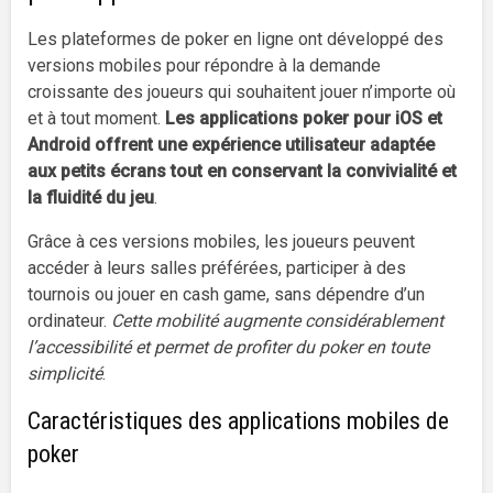
Les plateformes de poker en ligne ont développé des
versions mobiles pour répondre à la demande
croissante des joueurs qui souhaitent jouer n’importe où
et à tout moment.
Les applications poker pour iOS et
Android offrent une expérience utilisateur adaptée
aux petits écrans tout en conservant la convivialité et
la fluidité du jeu
.
Grâce à ces versions mobiles, les joueurs peuvent
accéder à leurs salles préférées, participer à des
tournois ou jouer en cash game, sans dépendre d’un
ordinateur.
Cette mobilité augmente considérablement
l’accessibilité et permet de profiter du poker en toute
simplicité
.
Caractéristiques des applications mobiles de
poker