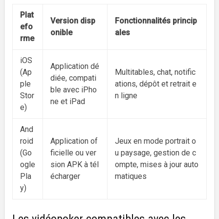
Plat
Version disp
Fonctionnalités princip
efo
onible
ales
rme
iOS
Application dé
(Ap
Multitables, chat, notific
diée, compati
ple
ations, dépôt et retrait e
ble avec iPho
Stor
n ligne
ne et iPad
e)
And
roid
Application of
Jeux en mode portrait o
(Go
ficielle ou ver
u paysage, gestion de c
ogle
sion APK à tél
ompte, mises à jour auto
Pla
écharger
matiques
y)
Les vidéopoker compatibles avec les