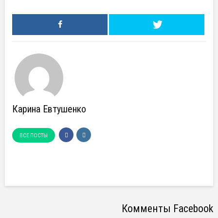
Карина Евтушенко
ВСЕ ПОСТЫ
Комменты Facebook