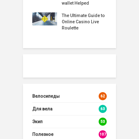
 Helped
Review
R
2
timate Guide to
The Best Online
G
 Casino Live
Roulette Sites: A
te
Comprehensive
Guide
Велосипеды
62
Для вела
63
Экип
53
Полезное
107