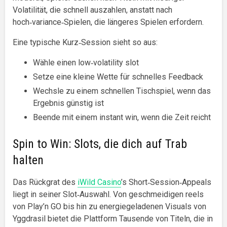
Volatilität, die schnell auszahlen, anstatt nach
hoch‑variance‑Spielen, die längeres Spielen erfordern.
Eine typische Kurz‑Session sieht so aus:
Wähle einen low‑volatility slot
Setze eine kleine Wette für schnelles Feedback
Wechsle zu einem schnellen Tischspiel, wenn das
Ergebnis günstig ist
Beende mit einem instant win, wenn die Zeit reicht
Spin to Win: Slots, die dich auf Trab
halten
Das Rückgrat des
iWild Casino
’s Short‑Session‑Appeals
liegt in seiner Slot‑Auswahl. Von geschmeidigen reels
von Play’n GO bis hin zu energiegeladenen Visuals von
Yggdrasil bietet die Plattform Tausende von Titeln, die in