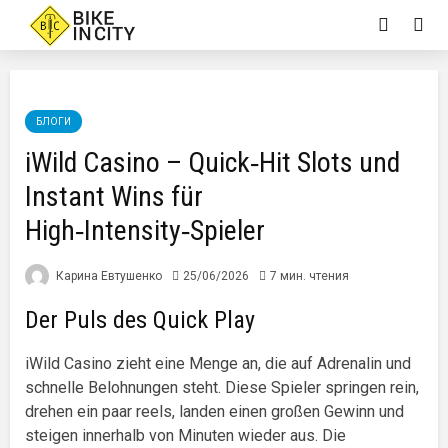
БЛОГИ
iWild Casino – Quick‑Hit Slots und
Instant Wins für
High‑Intensity‑Spieler
Карина Евтушенко
25/06/2026
7 мин. чтения
Der Puls des Quick Play
iWild Casino zieht eine Menge an, die auf Adrenalin und
schnelle Belohnungen steht. Diese Spieler springen rein,
drehen ein paar reels, landen einen großen Gewinn und
steigen innerhalb von Minuten wieder aus. Die