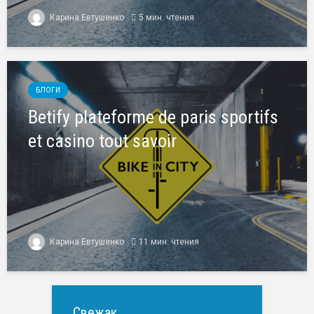
Карина Евтушенко
5 мин. чтения
БЛОГИ
Betify plateforme de paris sportifs
et casino tout savoir
Карина Евтушенко
11 мин. чтения
Свежак