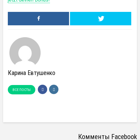
Карина Евтушенко
ВСЕ ПОСТЫ
Комменты Facebook