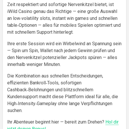
Zeit respektiert und sofortige Nervenkitzel bietet, ist
iWild Casino genau das Richtige — eine große Auswahl
an low‑volatility slots, instant win games und schnellen
table‑Optionen — alles für mobiles Spielen optimiert und
mit schnellem Support hinterlegt.
Ihre erste Session wird ein Wirbelwind an Spannung sein
— Spin um Spin, Wallet nach jedem Gewinn prüfen und
den Nervenkitzel potenzieller Jackpots spüren — alles
innerhalb weniger Minuten.
Die Kombination aus schnellen Entscheidungen,
effizienten Bankroll‑Tools, sofortigen
Cashback‑Belohnungen und blitzschnellem
Kundensupport macht diese Plattform ideal für alle, die
High‑Intensity‑Gameplay ohne lange Verpflichtungen
suchen.
Ihr Abenteuer beginnt hier — bereit zum Drehen?
Hol dir
jetzt deinen Bonus!