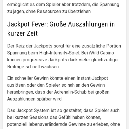
ermöglicht es dem Spieler aber trotzdem, die Spannung
zu jagen, ohne Ressourcen zu überziehen.
Jackpot Fever: Große Auszahlungen in
kurzer Zeit
Der Reiz der Jackpots sorgt für eine zusätzliche Portion
Spannung beim High‑Intensity‑Spiel. Bei iWild Casino
können progressive Jackpots dank vieler gleichzeitiger
Beiträge schnell wachsen.
Ein schneller Gewinn könnte einen Instant‑Jackpot
auslösen oder den Spieler so nah an den Gewinn
heranbringen, dass der Adrenalin‑Schub bei großen
Auszahlungen spürbar wird.
Das Jackpot‑System ist so gestaltet, dass Spieler auch
bei kurzen Sessions das Gefühl haben können,
potenziell lebensverändernde Gewinne zu erleben, ohne