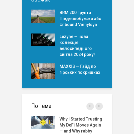
BRM 200 Грунти
Південнобужжя або
Unbound Vinnytsya
Lezyne — нова
колекція
велосипедного
світла 2024 року!
MAXXIS — Гайд по
гірських покришкаx
По теме
Started Trusting
Roulette Online Real
T
Fi Moves Again
Money India: A
t
 Why rabby
Comprehensive