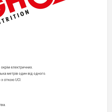
 окрім електричних.
лька метрів один від одного.
з сіткою UCI.
тва.