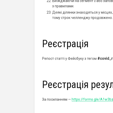
Виїжджаючи на сегмент і/або запо
з правилами.
Деякі ділянки знаходяться у місцях
тому строк челленджу продовжено.
Реєстрація
Репост статті у Фейсбуку з тегом
#covid_r
Реєстрація резу
За посиланням —
https://forms.gle/A1w