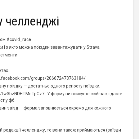
у челленджі
егом #covid_race
и і з якго можна поїздки завантажувати у Strava
 сегменти
нтах.
ww.facebook.com/groups/206672473763184/
дну поїздку — достатньо одного репосту поїздки.
A1w3bzNDHTMoTpCz7 . У форму ви вписуєте свій час, і даєте
ст у фб.
 один заїзд — форма заповнюється окремо для кожного
ій редакції челленджу, то вони також приймаються (заїзди