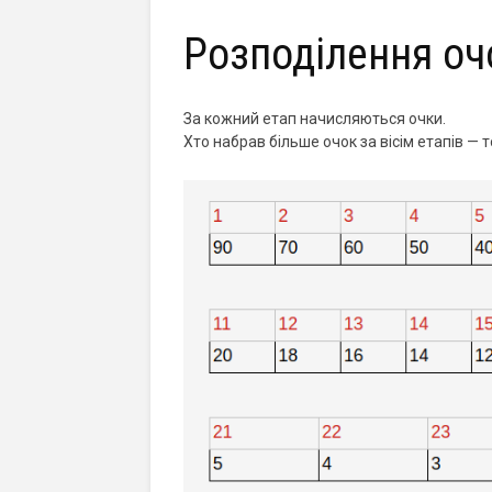
Розподілення оч
За кожний етап начисляються очки.
Хто набрав більше очок за вісім етапів — 