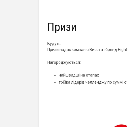
Призи
Будуть.
Призи надає компанія Висота і бренд High
Нагороджуються:
найшвидші на етапах
трійка лідерів челленджу по суммі 