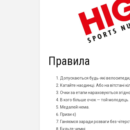
Правила
Допускаються будь-які велосипеди,
Катайте наодинці. Або на вітстані кі
Очки за етапи нараховуються згідно 
В кого більше очок — той молодець.
Медалей нема.
Призи є)
Ганяємся заради розваги без чітерс
Будьте чемні.