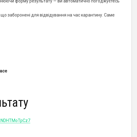
внюючи форму результату — ви автоматично погоджуєтесь
, що заборонені для відвідування на час карантину. Саме
ace
льтату
3bzNDHTMoTpCz7