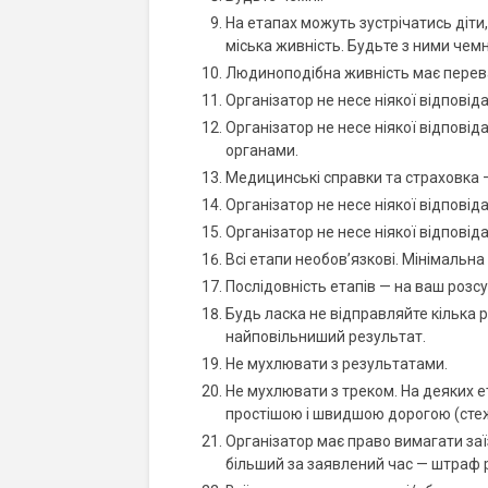
На етапах можуть зустрічатись діти,
міська живність. Будьте з ними чемн
Людиноподібна живність має перевагу
Організатор не несе ніякої відповід
Організатор не несе ніякої відповід
органами.
Медицинські справки та страховка —
Організатор не несе ніякої відповід
Організатор не несе ніякої відпові
Всі етапи необов’язкові. Мінімальна 
Послідовність етапів — на ваш розсу
Будь ласка не відправляйте кілька р
найповільниший результат.
Не мухлювати з результатами.
Не мухлювати з треком. На деяких ет
простішою і швидшою дорогою (сте
Організатор має право вимагати заїз
більший за заявлений час — штраф рі