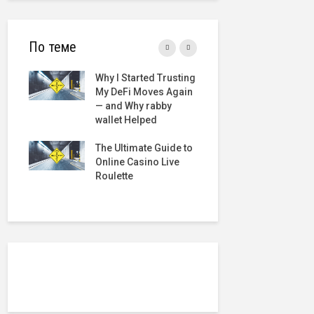
По теме
erview
Why I Started Trusting
Roulette O
ile
My DeFi Moves Again
Money Indi
— and Why rabby
Comprehen
wallet Helped
Review
 UK
ate
The Ultimate Guide to
The Best O
Online Casino Live
Roulette Si
Roulette
Comprehen
Guide