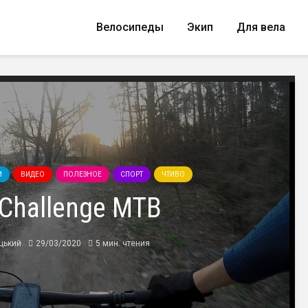
Велосипеды
Экип
Для вела
И
ВИДЕО
ПОЛЕЗНОЕ
СПОРТ
ЧТИВО
Challenge MTB
цький
29/03/2020
5 мин. чтения