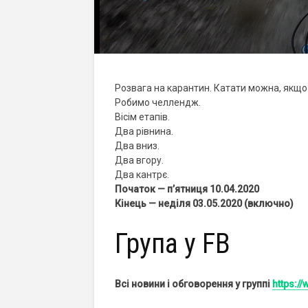
The Ultimate Overview
Why I Started Trusti
Розвага на карантин. Катати можна, якщо
to PPF Automobile
My DeFi Moves Agai
Робимо челлендж.
— and Why rabby
Вісім етапів.
wallet Helped
Roulette Online UK
Два рівнина.
2025: The Ultimate
The Ultimate Guide t
Два вниз.
Guide
Online Casino Live
Два вгору.
Roulette
Два кантрє.
Початок — п’ятниця 10.04.2020
Кінець — неділя 03.05.2020 (включно)
Група у FB
Всі новини і обговорення у группі
https:/