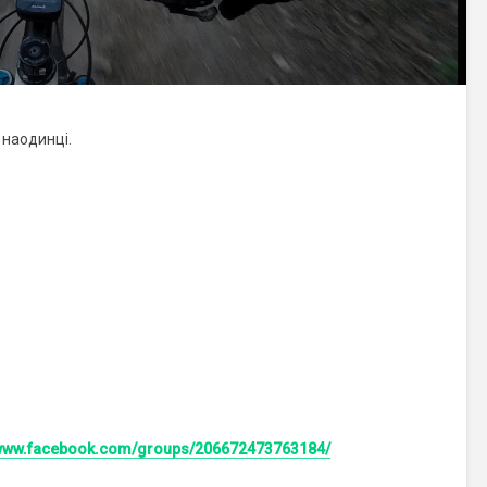
ng
Roulette Online Real
The Ultimate Ov
 наодинці.
n
Money India: A
to PPF Automob
Comprehensive
Review
Roulette Online
2025: The Ultim
o
The Best Online
Guide
Roulette Sites: A
Comprehensive
Guide
/www.facebook.com/groups/206672473763184/