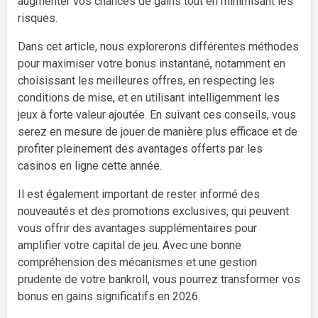
augmenter vos chances de gains tout en minimisant les
risques.
Dans cet article, nous explorerons différentes méthodes
pour maximiser votre bonus instantané, notamment en
choisissant les meilleures offres, en respecting les
conditions de mise, et en utilisant intelligemment les
jeux à forte valeur ajoutée. En suivant ces conseils, vous
serez en mesure de jouer de manière plus efficace et de
profiter pleinement des avantages offerts par les
casinos en ligne cette année.
Il est également important de rester informé des
nouveautés et des promotions exclusives, qui peuvent
vous offrir des avantages supplémentaires pour
amplifier votre capital de jeu. Avec une bonne
compréhension des mécanismes et une gestion
prudente de votre bankroll, vous pourrez transformer vos
bonus en gains significatifs en 2026.