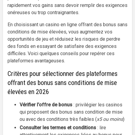
rapidement vos gains sans devoir remplir des exigences
onéreuses ou trop contraignantes.
En choisissant un casino en ligne offrant des bonus sans
conditions de mise élevées, vous augmentez vos
opportunités de jeu et réduisez les risques de perdre
des fonds en essayant de satisfaire des exigences
difficiles. Voici quelques conseils pour repérer ces
plateformes avantageuses.
Critères pour sélectionner des plateformes
offrant des bonus sans conditions de mise
élevées en 2026
Vérifier l’offre de bonus
: privilégier les casinos
qui proposent des bonus sans condition de mise
ou avec des conditions très faibles (
x5 ou moins
)
Consulter les termes et conditions
: lire
attentivement les exigences liées au bonus pour