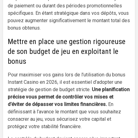
de paiement ou durant des périodes promotionnelles
spécifiques. En étant stratégique dans vos dépôts, vous
pouvez augmenter significativement le montant total des
bonus obtenus.
Mettre en place une gestion rigoureuse
de son budget de jeu en exploitant le
bonus
Pour maximiser vos gains lors de l’utilisation du bonus
Instant Casino en 2026, il est essentiel d’adopter une
stratégie de gestion de budget stricte.
Une planification
précise vous permet de contrôler vos mises et
d’éviter de dépasser vos limites financières.
En
définissant à l’avance le montant que vous souhaitez
consacrer au jeu, vous sécurisez votre capital et
protégez votre stabilité financière.