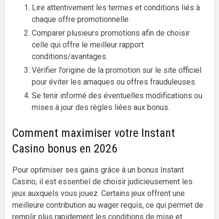
Lire attentivement les termes et conditions liés à
chaque offre promotionnelle.
Comparer plusieurs promotions afin de choisir
celle qui offre le meilleur rapport
conditions/avantages.
Vérifier l’origine de la promotion sur le site officiel
pour éviter les arnaques ou offres frauduleuses.
Se tenir informé des éventuelles modifications ou
mises à jour des règles liées aux bonus.
Comment maximiser votre Instant
Casino bonus en 2026
Pour optimiser ses gains grâce à un bonus Instant
Casino, il est essentiel de choisir judicieusement les
jeux auxquels vous jouez. Certains jeux offrent une
meilleure contribution au wager requis, ce qui permet de
remplir plus rapidement les conditions de mise et