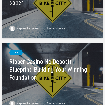
saber
Карина Евтушенко
3 мин. чтения
БЛОГИ
Ripper Casino No Deposit
Blueprint: Building Your Winning
Foundation
Карина Евтушенко
4 мин. чтения