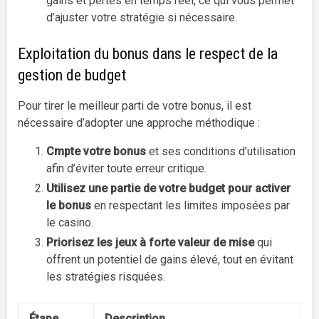
gains et pertes en temps réel, ce qui vous permet
d’ajuster votre stratégie si nécessaire.
Exploitation du bonus dans le respect de la
gestion de budget
Pour tirer le meilleur parti de votre bonus, il est
nécessaire d’adopter une approche méthodique :
Cmpte votre bonus
et ses conditions d’utilisation
afin d’éviter toute erreur critique.
Utilisez une partie de votre budget pour activer
le bonus
en respectant les limites imposées par
le casino.
Priorisez les jeux à forte valeur de mise
qui
offrent un potentiel de gains élevé, tout en évitant
les stratégies risquées.
Étape
Description