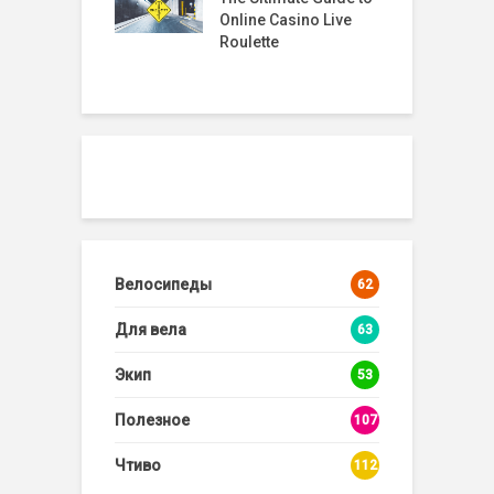
G
 Casino Live
Roulette Sites: A
te
Comprehensive
Guide
Велосипеды
62
Для вела
63
Экип
53
Полезное
107
Чтиво
112