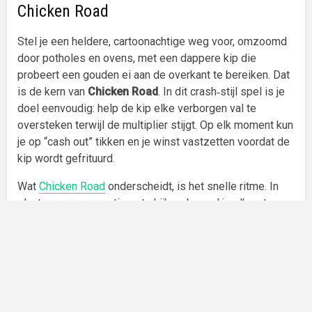
Chicken Road
Stel je een heldere, cartoonachtige weg voor, omzoomd
door potholes en ovens, met een dappere kip die
probeert een gouden ei aan de overkant te bereiken. Dat
is de kern van
Chicken Road
. In dit crash‑stijl spel is je
doel eenvoudig: help de kip elke verborgen val te
oversteken terwijl de multiplier stijgt. Op elk moment kun
je op “cash out” tikken en je winst vastzetten voordat de
kip wordt gefrituurd.
Wat
Chicken Road
onderscheidt, is het snelle ritme. In
plaats van naar een timer te kijken, bepaal je elke stap,
met beslissingen in milliseconden. Dit spel is ontworpen
voor spelers die houden van korte adrenaline‑boosts—
snel beslissen, snelle uitbetalingen, en elke paar
seconden een bevredigende klik van overwinning.
De ervaring voelt bijna als een minigame binnen een