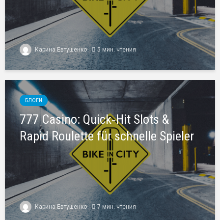
Карина Евтушенко
5 мин. чтения
БЛОГИ
777 Casino: Quick‑Hit Slots &
Rapid Roulette für schnelle Spieler
Карина Евтушенко
7 мин. чтения