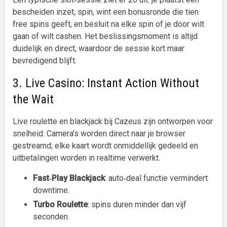
bescheiden inzet, spin, wint een bonusronde die tien
free spins geeft, en besluit na elke spin of je door wilt
gaan of wilt cashen. Het beslissingsmoment is altijd
duidelijk en direct, waardoor de sessie kort maar
bevredigend blijft.
3. Live Casino: Instant Action Without
the Wait
Live roulette en blackjack bij Cazeus zijn ontworpen voor
snelheid. Camera’s worden direct naar je browser
gestreamd; elke kaart wordt onmiddellijk gedeeld en
uitbetalingen worden in realtime verwerkt.
Fast‑Play Blackjack
: auto‑deal functie vermindert
downtime.
Turbo Roulette
: spins duren minder dan vijf
seconden.