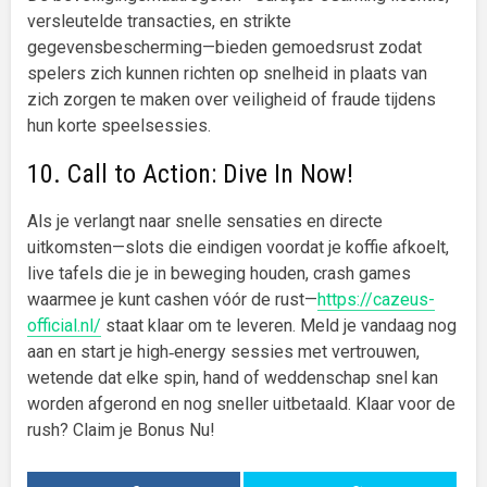
versleutelde transacties, en strikte
gegevensbescherming—bieden gemoedsrust zodat
spelers zich kunnen richten op snelheid in plaats van
zich zorgen te maken over veiligheid of fraude tijdens
hun korte speelsessies.
10. Call to Action: Dive In Now!
Als je verlangt naar snelle sensaties en directe
uitkomsten—slots die eindigen voordat je koffie afkoelt,
live tafels die je in beweging houden, crash games
waarmee je kunt cashen vóór de rust—
https://cazeus-
official.nl/
staat klaar om te leveren. Meld je vandaag nog
aan en start je high‑energy sessies met vertrouwen,
wetende dat elke spin, hand of weddenschap snel kan
worden afgerond en nog sneller uitbetaald. Klaar voor de
rush? Claim je Bonus Nu!