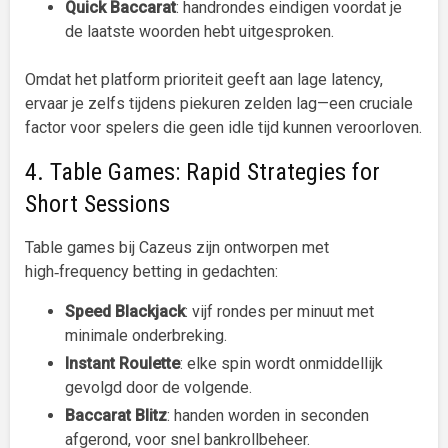
Quick Baccarat
: handrondes eindigen voordat je
de laatste woorden hebt uitgesproken.
Omdat het platform prioriteit geeft aan lage latency,
ervaar je zelfs tijdens piekuren zelden lag—een cruciale
factor voor spelers die geen idle tijd kunnen veroorloven.
4. Table Games: Rapid Strategies for
Short Sessions
Table games bij Cazeus zijn ontworpen met
high‑frequency betting in gedachten:
Speed Blackjack
: vijf rondes per minuut met
minimale onderbreking.
Instant Roulette
: elke spin wordt onmiddellijk
gevolgd door de volgende.
Baccarat Blitz
: handen worden in seconden
afgerond, voor snel bankrollbeheer.