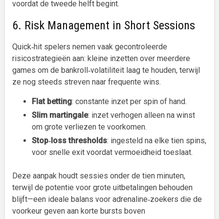
voordat de tweede helft begint.
6. Risk Management in Short Sessions
Quick‑hit spelers nemen vaak gecontroleerde
risicostrategieën aan: kleine inzetten over meerdere
games om de bankroll‑volatiliteit laag te houden, terwijl
ze nog steeds streven naar frequente wins.
Flat betting
: constante inzet per spin of hand.
Slim martingale
: inzet verhogen alleen na winst
om grote verliezen te voorkomen.
Stop‑loss thresholds
: ingesteld na elke tien spins,
voor snelle exit voordat vermoeidheid toeslaat.
Deze aanpak houdt sessies onder de tien minuten,
terwijl de potentie voor grote uitbetalingen behouden
blijft—een ideale balans voor adrenaline‑zoekers die de
voorkeur geven aan korte bursts boven