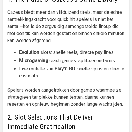
Cazeus biedt meer dan vijfduizend titels, maar de echte
aantrekkingskracht voor quick‑hit spelers is niet het
aantal—het is de zorgvuldig samengestelde lineup die
met één tik kan worden gestart en binnen enkele minuten
kan worden afgerond.
Evolution
slots: snelle reels, directe pay lines.
Microgaming
crash games: split‑second wins.
Live roulette van
Play’n GO
: snelle spins en directe
cashouts.
Spelers worden aangetrokken door games waarmee ze
strategieën ter plekke kunnen testen, daarna kunnen
resetten en opnieuw beginnen zonder lange wachttijden.
2. Slot Selections That Deliver
Immediate Gratification