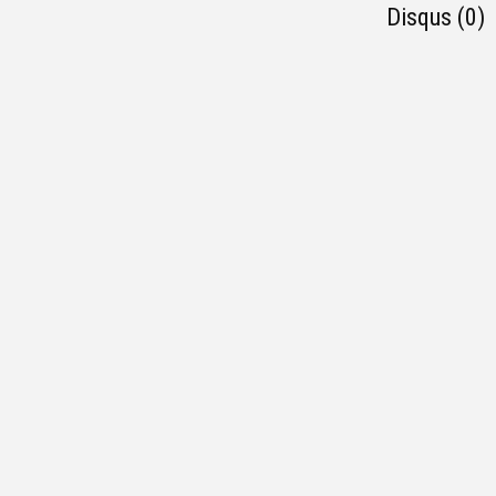
Disqus (0)