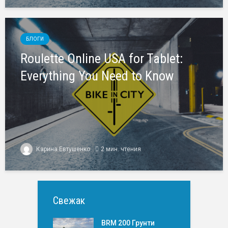
БЛОГИ
Roulette Online USA for Tablet:
Everything You Need to Know
Карина Евтушенко
2 мин. чтения
Свежак
BRM 200 Грунти