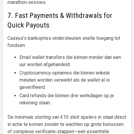
marathon‑sessies.
7. Fast Payments & Withdrawals for
Quick Payouts
Cazeus’s bankopties ondersteunen snelle toegang tot
fondsen:
Email wallet transfers die binnen minder dan een
uur worden afgehandeld.
Cryptocurrency‑opnames die binnen enkele
minuten worden verwerkt als de wallet al is
geverifieerd.
Card refunds die binnen drie werkdagen op je
rekening staan.
De minimale storting van €10 stelt spelers in staat direct
in actie te komen zonder te wachten op grote bonussen
of complexe verificatie‑stappen—een essentiële