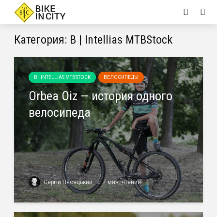
Категория: B | Intellias MTBStock
B | INTELLIAS MTBSTOCK
ВЕЛОСИПЕДЫ
Orbea Oiz — история одного
велосипеда
Сергій Пясецький
7 мин. чтения