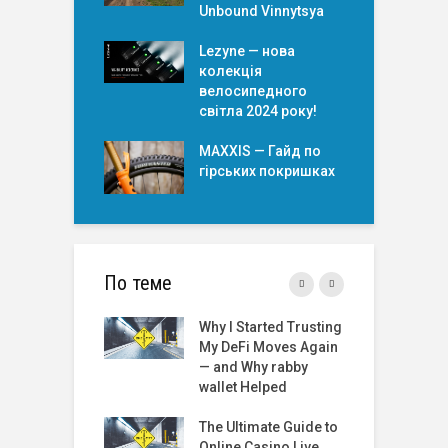
Unbound Vinnytsya
Lezyne — нова
колекція
велосипедного
світла 2024 року!
MAXXIS — Гайд по
гірських покришкаx
По теме
Why I Started Trusting
The Best Online
My DeFi Moves Again
Roulette Sites: A
— and Why rabby
Comprehensive
wallet Helped
Guide
The Ultimate Guide to
Roulette Online R
Online Casino Live
Money India: A