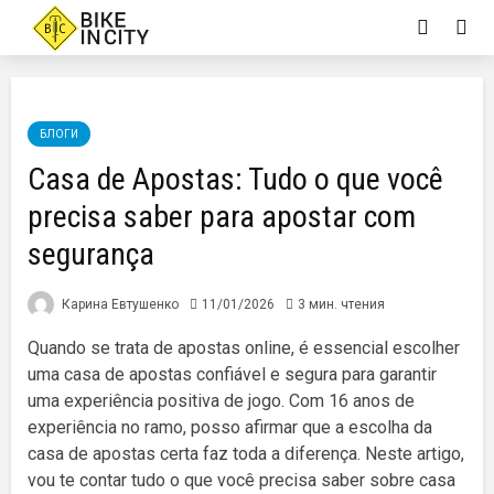
БЛОГИ
Casa de Apostas: Tudo o que você
precisa saber para apostar com
segurança
Карина Евтушенко
11/01/2026
3 мин. чтения
Quando se trata de apostas online, é essencial escolher
uma casa de apostas confiável e segura para garantir
uma experiência positiva de jogo. Com 16 anos de
experiência no ramo, posso afirmar que a escolha da
casa de apostas certa faz toda a diferença. Neste artigo,
vou te contar tudo o que você precisa saber sobre casa