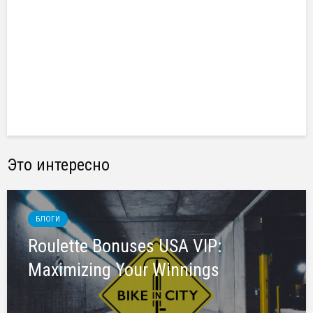
Это интересно
БЛОГИ
Roulette Bonuses USA VIP:
Maximizing Your Winnings