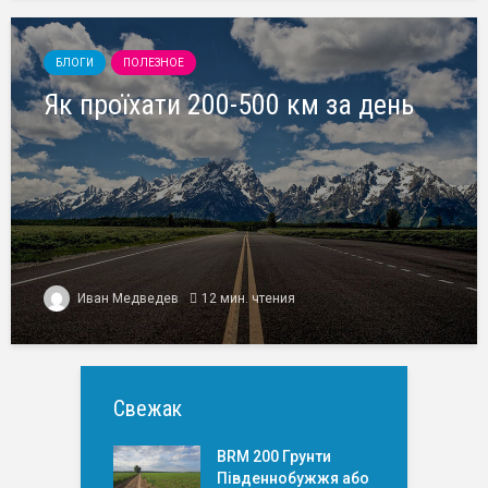
БЛОГИ
ПОЛЕЗНОЕ
Як проїхати 200-500 км за день
Иван Медведев
12 мин. чтения
Свежак
BRM 200 Грунти
Південнобужжя або