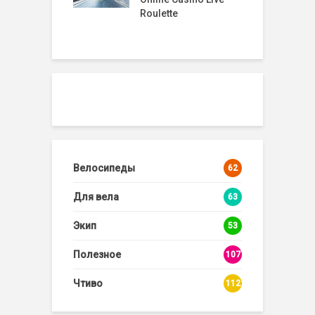
Roulette
Comprehensive
Review
Велосипеды
62
Для вела
63
Экип
53
Полезное
107
Чтиво
112