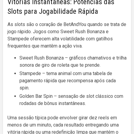
Vitórias Instantâneas: Potências das
Slots para Jogabilidade Rápida
As slots são o coração de BetAndYou quando se trata de
jogo rápido. Jogos como Sweet Rush Bonanza e
Stampede oferecem alta volatilidade com gatilhos
frequentes que mantêm a ação viva.
Sweet Rush Bonanza – gráficos chamativos e trilha
sonora de giro de roleta que te prende.
Stampede – tema animal com uma tabela de
pagamento rápida que recompensa após cada
spin.
Golden Bar Spin – sensação de slot clássico com
rodadas de bônus instantâneas.
Uma sessão típica pode envolver girar dez reels em
menos de um minuto, cada resultado entregando uma
vitória rápida ou uma redefinição limpa que mantém o