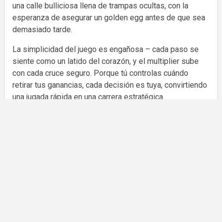
una calle bulliciosa llena de trampas ocultas, con la
esperanza de asegurar un golden egg antes de que sea
demasiado tarde.
La simplicidad del juego es engañosa – cada paso se
siente como un latido del corazón, y el multiplier sube
con cada cruce seguro. Porque tú controlas cuándo
retirar tus ganancias, cada decisión es tuya, convirtiendo
una jugada rápida en una carrera estratégica.
El Pulso de una Sesión Rápida
Cuando lanzas
Chicken Road
, el reloj empieza a correr
casi de inmediato. La mayoría de los jugadores en
dispositivos móviles toman sus teléfonos durante
breves descansos – entre reuniones, mientras esperan
en fila, o simplemente desplazándose por las redes
sociales.
Esos breves momentos demandan gratificación