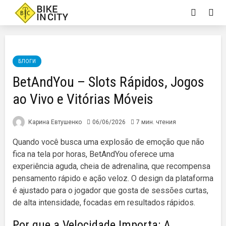
БЛОГИ
BetAndYou – Slots Rápidos, Jogos
ao Vivo e Vitórias Móveis
Карина Евтушенко
06/06/2026
7 мин. чтения
Quando você busca uma explosão de emoção que não
fica na tela por horas, BetAndYou oferece uma
experiência aguda, cheia de adrenalina, que recompensa
pensamento rápido e ação veloz. O design da plataforma
é ajustado para o jogador que gosta de sessões curtas,
de alta intensidade, focadas em resultados rápidos.
Por que a Velocidade Importa: A