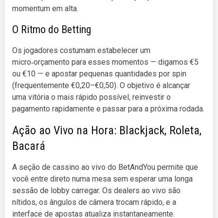
momentum em alta.
O Ritmo do Betting
Os jogadores costumam estabelecer um
micro‑orçamento para esses momentos — digamos €5
ou €10 — e apostar pequenas quantidades por spin
(frequentemente €0,20–€0,50). O objetivo é alcançar
uma vitória o mais rápido possível, reinvestir o
pagamento rapidamente e passar para a próxima rodada.
Ação ao Vivo na Hora: Blackjack, Roleta,
Bacará
A seção de cassino ao vivo do BetAndYou permite que
você entre direto numa mesa sem esperar uma longa
sessão de lobby carregar. Os dealers ao vivo são
nítidos, os ângulos de câmera trocam rápido, e a
interface de apostas atualiza instantaneamente.