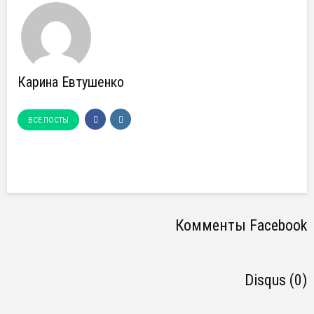
Карина Евтушенко
ВСЕ ПОСТЫ
Комменты Facebook
Disqus (0)