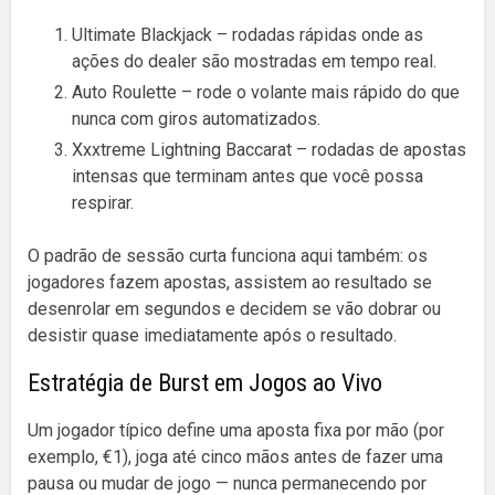
Ultimate Blackjack – rodadas rápidas onde as
ações do dealer são mostradas em tempo real.
Auto Roulette – rode o volante mais rápido do que
nunca com giros automatizados.
Xxxtreme Lightning Baccarat – rodadas de apostas
intensas que terminam antes que você possa
respirar.
O padrão de sessão curta funciona aqui também: os
jogadores fazem apostas, assistem ao resultado se
desenrolar em segundos e decidem se vão dobrar ou
desistir quase imediatamente após o resultado.
Estratégia de Burst em Jogos ao Vivo
Um jogador típico define uma aposta fixa por mão (por
exemplo, €1), joga até cinco mãos antes de fazer uma
pausa ou mudar de jogo — nunca permanecendo por