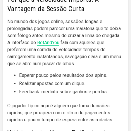
Vantagem da Sessão Curta
No mundo dos jogos online, sessões longas e
prolongadas podem parecer uma maratona que te deixa
sem fôlego antes mesmo de cruzar a linha de chegada.
A interface do
BetAndYou
fala com aqueles que
preferem uma corrida de velocidade: tempos de
carregamento instantâneos, navegação clara e um menu
que se abre num piscar de olhos.
Esperar pouco pelos resultados dos spins.
Realizar apostas com um clique.
Feedback imediato sobre ganhos e perdas.
O jogador típico aqui é alguém que toma decisões
rápidas, que prospera com o ritmo de pagamentos
rápidos e pouco tempo de espera entre as rodadas.