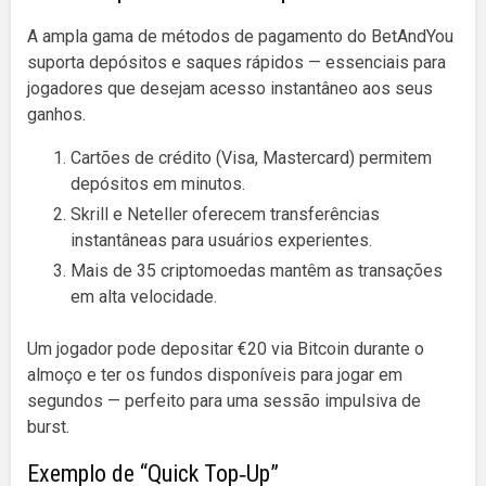
A ampla gama de métodos de pagamento do BetAndYou
suporta depósitos e saques rápidos — essenciais para
jogadores que desejam acesso instantâneo aos seus
ganhos.
Cartões de crédito (Visa, Mastercard) permitem
depósitos em minutos.
Skrill e Neteller oferecem transferências
instantâneas para usuários experientes.
Mais de 35 criptomoedas mantêm as transações
em alta velocidade.
Um jogador pode depositar €20 via Bitcoin durante o
almoço e ter os fundos disponíveis para jogar em
segundos — perfeito para uma sessão impulsiva de
burst.
Exemplo de “Quick Top‑Up”