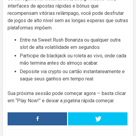
interfaces de apostas rápidas e bônus que
recompensam vitórias relâmpago, você pode desfrutar
de jogos de alto nível sem as longas esperas que outras
plataformas impõem.
Entre na Sweet Rush Bonanza ou qualquer outra
slot de alta volatilidade em segundos.
Participe de blackjack ou roleta ao vivo, onde cada
mão termina antes do almoço acabar.
Deposite via crypto ou cartão instantaneamente e
saque seus ganhos em tempo real.
Sua próxima sessão pode começar agora — basta clicar
em “Play Now!” e deixar a jogatina rápida começar.