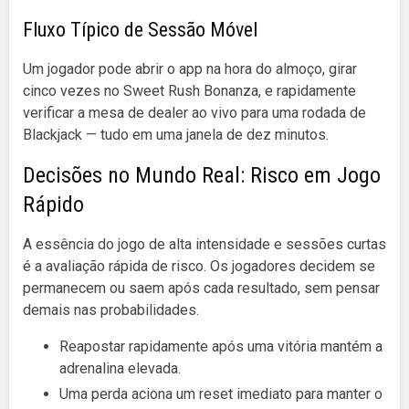
Fluxo Típico de Sessão Móvel
Um jogador pode abrir o app na hora do almoço, girar
cinco vezes no Sweet Rush Bonanza, e rapidamente
verificar a mesa de dealer ao vivo para uma rodada de
Blackjack — tudo em uma janela de dez minutos.
Decisões no Mundo Real: Risco em Jogo
Rápido
A essência do jogo de alta intensidade e sessões curtas
é a avaliação rápida de risco. Os jogadores decidem se
permanecem ou saem após cada resultado, sem pensar
demais nas probabilidades.
Reapostar rapidamente após uma vitória mantém a
adrenalina elevada.
Uma perda aciona um reset imediato para manter o