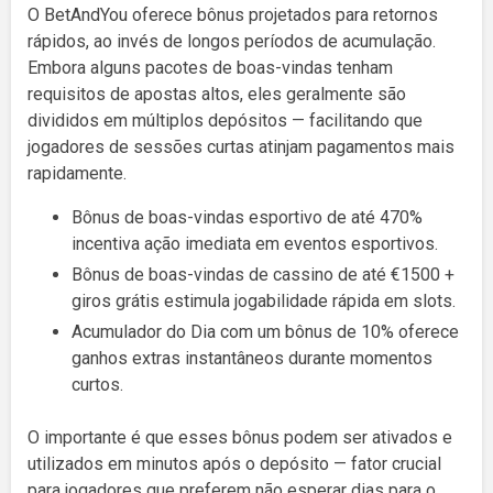
O BetAndYou oferece bônus projetados para retornos
rápidos, ao invés de longos períodos de acumulação.
Embora alguns pacotes de boas-vindas tenham
requisitos de apostas altos, eles geralmente são
divididos em múltiplos depósitos — facilitando que
jogadores de sessões curtas atinjam pagamentos mais
rapidamente.
Bônus de boas-vindas esportivo de até 470%
incentiva ação imediata em eventos esportivos.
Bônus de boas-vindas de cassino de até €1500 +
giros grátis estimula jogabilidade rápida em slots.
Acumulador do Dia com um bônus de 10% oferece
ganhos extras instantâneos durante momentos
curtos.
O importante é que esses bônus podem ser ativados e
utilizados em minutos após o depósito — fator crucial
para jogadores que preferem não esperar dias para o