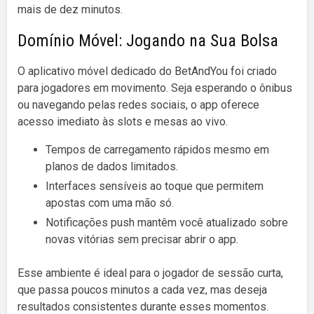
mais de dez minutos.
Domínio Móvel: Jogando na Sua Bolsa
O aplicativo móvel dedicado do BetAndYou foi criado
para jogadores em movimento. Seja esperando o ônibus
ou navegando pelas redes sociais, o app oferece
acesso imediato às slots e mesas ao vivo.
Tempos de carregamento rápidos mesmo em
planos de dados limitados.
Interfaces sensíveis ao toque que permitem
apostas com uma mão só.
Notificações push mantêm você atualizado sobre
novas vitórias sem precisar abrir o app.
Esse ambiente é ideal para o jogador de sessão curta,
que passa poucos minutos a cada vez, mas deseja
resultados consistentes durante esses momentos.