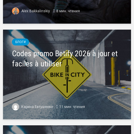
Alex Bakkalinskiy
8 мин. чтения
БЛОГИ
Codes promo Betify 2026 à jour et
faciles à utiliser
Карина Евтушенко
11 мин. чтения