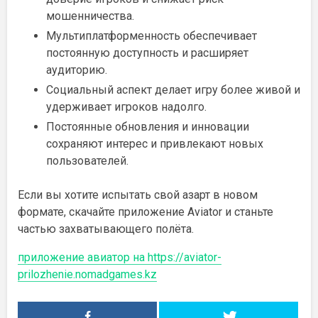
мошенничества.
Мультиплатформенность обеспечивает
постоянную доступность и расширяет
аудиторию.
Социальный аспект делает игру более живой и
удерживает игроков надолго.
Постоянные обновления и инновации
сохраняют интерес и привлекают новых
пользователей.
Если вы хотите испытать свой азарт в новом
формате, скачайте приложение Aviator и станьте
частью захватывающего полёта.
приложение авиатор на https://aviator-
prilozhenie.nomadgames.kz