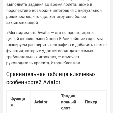
выполнять задания во время полёта.Также в
перспективе возможна интеграция с виртуальной
реальностью, что сделает игру ещё более
захватывающей.
«Мы видим, что Aviator — это не просто игра, а
целый экосистемный опыт.В ближайшие годы мы
планируем расширить географию и добавить новые
функции, которые удовлетворят даже самых
требовательных игроков», — отмечает
руководитель проекта, Игорь Касимов.
Сравнительная таблица ключевых
особенностей Aviator
Традиц
Функци
Aviator
ионный
Покер
я
слот