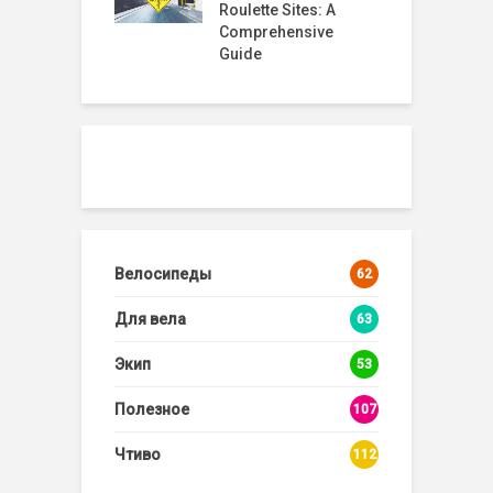
 Casino Live
Roulette Sites: A
te
Comprehensive
Guide
Велосипеды
62
Для вела
63
Экип
53
Полезное
107
Чтиво
112