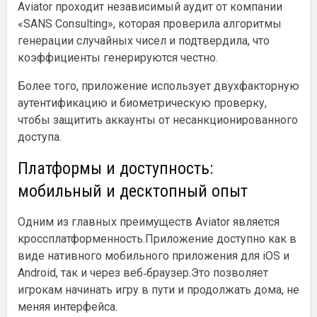
Aviator проходит независимый аудит от компании
«SANS Consulting», которая проверила алгоритмы
генерации случайных чисел и подтвердила, что
коэффициенты генерируются честно.
Более того, приложение использует двухфакторную
аутентификацию и биометрическую проверку,
чтобы защитить аккаунты от несанкционированного
доступа.
Платформы и доступность:
мобильный и десктопный опыт
Одним из главных преимуществ Aviator является
кроссплатформенность.Приложение доступно как в
виде нативного мобильного приложения для iOS и
Android, так и через веб‑браузер.Это позволяет
игрокам начинать игру в пути и продолжать дома, не
меняя интерфейса.