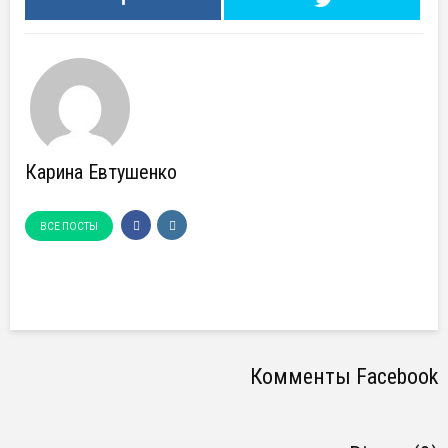
Карина Евтушенко
ВСЕ ПОСТЫ
Комменты Facebook