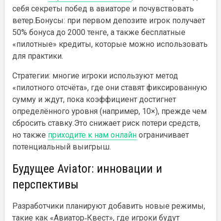
себя секреты побед в авиаторе и почувствовать
ветер.Бонусы: при первом депозите игрок получает
50% бонуса до 2000 тенге, а также бесплатные
«пилотные» кредиты, которые можно использовать
для практики.
Стратегии: многие игроки используют метод
«пилотного отсчёта», где они ставят фиксированную
сумму и ждут, пока коэффициент достигнет
определённого уровня (например, 10×), прежде чем
сбросить ставку.Это снижает риск потери средств,
но также
приходите к нам онлайн
ограничивает
потенциальный выигрыш.
Будущее Aviator: инновации и
перспективы
Разработчики планируют добавить новые режимы,
такие как «Авиатор‑Квест», где игроки будут