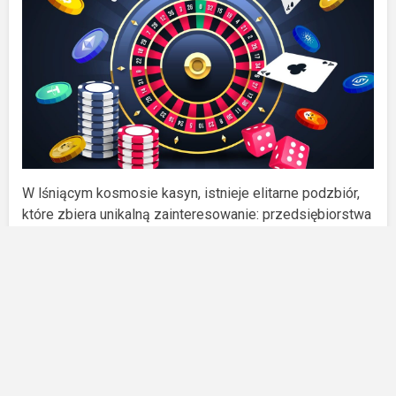
W lśniącym kosmosie kasyn, istnieje elitarne podzbiór,
które zbiera unikalną zainteresowanie: przedsiębiorstwa
hazardowe wysokich pieniędzy. Te ekskluzywne obiekty
to miejsca zabaw najnajbardziej zamożnych kasyna,
gdzie stawki są wysokie, a nagrody jeszcze większe.
Zrozumienie tych środowisk wysokich stawek wymaga
więcej niż tylko przypadkowego rzutu oka; to wyprawa w
serca luksusu i ducha podejmowania ryzyka.
Hazardziści wysokich stawek, zwani także «wieloryby,»