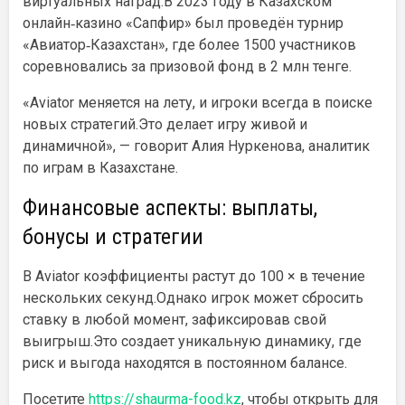
виртуальных наград.В 2023 году в Казахском
онлайн‑казино «Сапфир» был проведён турнир
«Авиатор‑Казахстан», где более 1500 участников
соревновались за призовой фонд в 2 млн тенге.
«Aviator меняется на лету, и игроки всегда в поиске
новых стратегий.Это делает игру живой и
динамичной», — говорит Алия Нуркенова, аналитик
по играм в Казахстане.
Финансовые аспекты: выплаты,
бонусы и стратегии
В Aviator коэффициенты растут до 100 × в течение
нескольких секунд.Однако игрок может сбросить
ставку в любой момент, зафиксировав свой
выигрыш.Это создает уникальную динамику, где
риск и выгода находятся в постоянном балансе.
Посетите
https://shaurma-food.kz
, чтобы открыть для