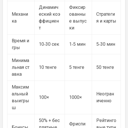
Динамич
Фиксир
Механи
еский коэ
ованны
Стратеги
ка
ффициен
е выпус
я и карты
т
ки
Время и
10‑30 сек
1‑5 мин
5‑30 мин
гры
Минима
льная ст
10 тенге
5 тенге
50 тенге
авка
Максим
альный
Неогран
100×
1000×
выигры
иченно
ш
50% + бес
Рейтинго
Фриспи
Бонусы
платные
вые турн