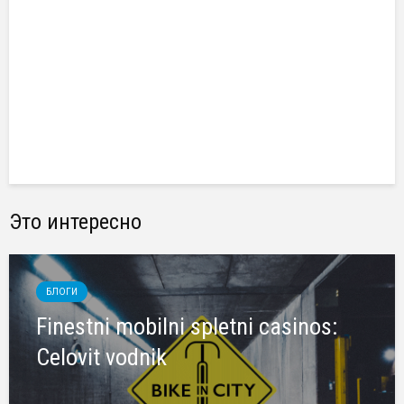
Это интересно
БЛОГИ
Finestni mobilni spletni casinos:
Celovit vodnik